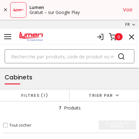
Lumen
Voir
Gratuit – sur Google Play
FR
0
PRODUITS
boîtiers et cabinets
Cabinets
FILTRES
1
TRIER PAR
7
Produits
AJOUTER AU
Tout cocher
PANIER