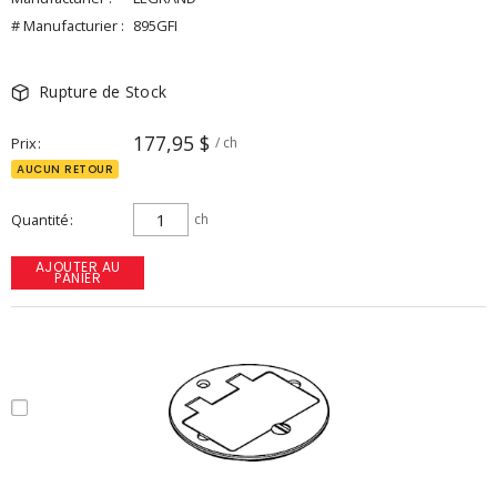
# Manufacturier :
895GFI
Rupture de Stock
177,95 $
Prix
/ ch
AUCUN RETOUR
Quantité
ch
AJOUTER AU
PANIER