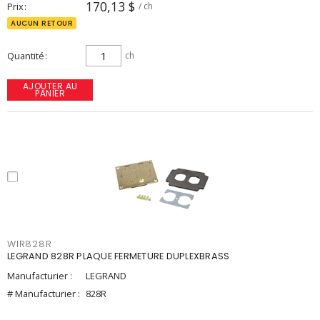
170,13 $
Prix
/ ch
AUCUN RETOUR
Quantité
ch
AJOUTER AU
PANIER
WIR828R
LEGRAND 828R PLAQUE FERMETURE DUPLEXBRASS
Manufacturier :
LEGRAND
# Manufacturier :
828R