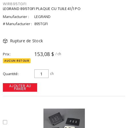
WIR895TGFI
LEGRAND 895TGFI PLAQUE CU TUILE 41/1 PO
Manufacturier :
LEGRAND
# Manufacturier :
895TGFI
Rupture de Stock
153,08 $
Prix
/ ch
AUCUN RETOUR
Quantité
ch
AJOUTER AU
PANIER