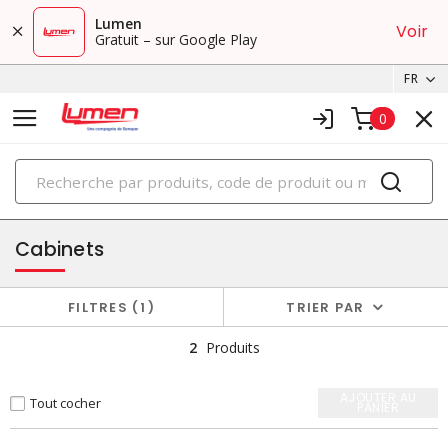
Lumen
Voir
Gratuit – sur Google Play
FR
0
PRODUITS
boîtiers et cabinets
Cabinets
FILTRES
1
TRIER PAR
2
Produits
AJOUTER AU
Tout cocher
PANIER