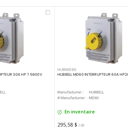
HUBMD60
UPTEUR 30A HP 7.5600V
HUBBELL MD60 INTERRUPTEUR 60A HP2
ELL
Manufacturier :
HUBBELL
# Manufacturier :
MD60
En inventaire
295,58 $
/ ch