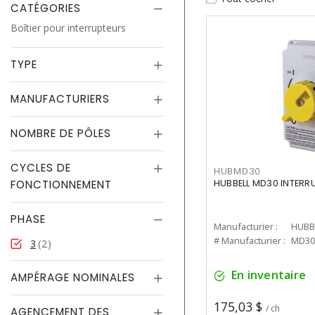
CATÉGORIES
Boîtier pour interrupteurs
TYPE
MANUFACTURIERS
NOMBRE DE PÔLES
CYCLES DE
HUBMD30
FONCTIONNEMENT
HUBBELL MD30 INTERR
PHASE
Manufacturier :
HUBB
# Manufacturier :
MD30
3
2
En inventaire
AMPÉRAGE NOMINALES
175,03 $
/ ch
AGENCEMENT DES