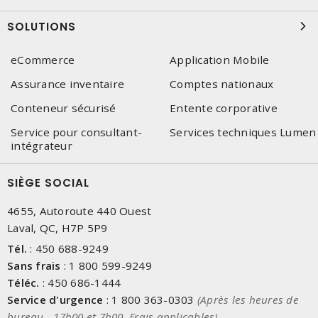
SOLUTIONS
eCommerce
Application Mobile
Assurance inventaire
Comptes nationaux
Conteneur sécurisé
Entente corporative
Service pour consultant-
Services techniques Lumen
intégrateur
SIÈGE SOCIAL
4655, Autoroute 440 Ouest
Laval, QC, H7P 5P9
Tél.
:
450 688-9249
Sans frais
:
1 800 599-9249
Téléc.
:
450 686-1444
Service d'urgence
:
1 800 363-0303
(Après les heures de
bureau - 17h00 et 7h00, Frais applicables)