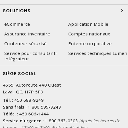
SOLUTIONS
eCommerce
Application Mobile
Assurance inventaire
Comptes nationaux
Conteneur sécurisé
Entente corporative
Service pour consultant-
Services techniques Lumen
intégrateur
SIÈGE SOCIAL
4655, Autoroute 440 Ouest
Laval, QC, H7P 5P9
Tél.
:
450 688-9249
Sans frais
:
1 800 599-9249
Téléc.
:
450 686-1444
Service d'urgence
:
1 800 363-0303
(Après les heures de
bureau - 17h00 et 7h00, Frais applicables)