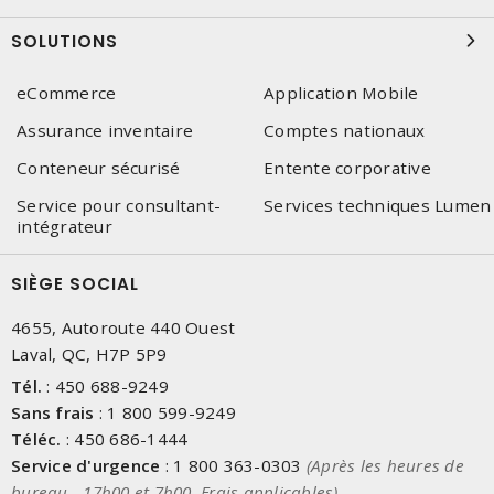
SOLUTIONS
eCommerce
Application Mobile
Assurance inventaire
Comptes nationaux
Conteneur sécurisé
Entente corporative
Service pour consultant-
Services techniques Lumen
intégrateur
SIÈGE SOCIAL
4655, Autoroute 440 Ouest
Laval, QC, H7P 5P9
Tél.
:
450 688-9249
Sans frais
:
1 800 599-9249
Téléc.
:
450 686-1444
Service d'urgence
:
1 800 363-0303
(Après les heures de
bureau - 17h00 et 7h00, Frais applicables)