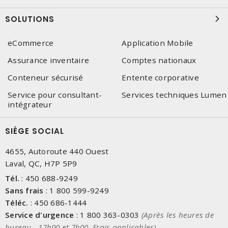
SOLUTIONS
eCommerce
Application Mobile
Assurance inventaire
Comptes nationaux
Conteneur sécurisé
Entente corporative
Service pour consultant-
Services techniques Lumen
intégrateur
SIÈGE SOCIAL
4655, Autoroute 440 Ouest
Laval, QC, H7P 5P9
Tél.
:
450 688-9249
Sans frais
:
1 800 599-9249
Téléc.
:
450 686-1444
Service d'urgence
:
1 800 363-0303
(Après les heures de
bureau - 17h00 et 7h00, Frais applicables)