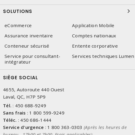
SOLUTIONS
eCommerce
Application Mobile
Assurance inventaire
Comptes nationaux
Conteneur sécurisé
Entente corporative
Service pour consultant-
Services techniques Lumen
intégrateur
SIÈGE SOCIAL
4655, Autoroute 440 Ouest
Laval, QC, H7P 5P9
Tél.
:
450 688-9249
Sans frais
:
1 800 599-9249
Téléc.
:
450 686-1444
Service d'urgence
:
1 800 363-0303
(Après les heures de
bureau - 17h00 et 7h00, Frais applicables)