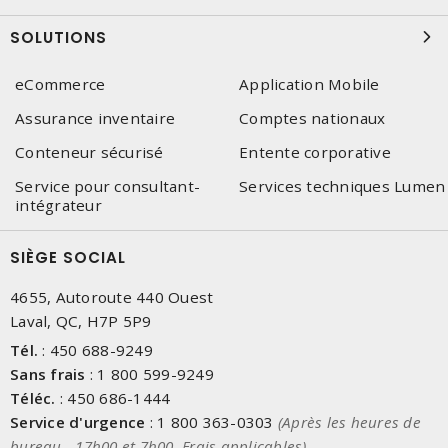
SOLUTIONS
eCommerce
Application Mobile
Assurance inventaire
Comptes nationaux
Conteneur sécurisé
Entente corporative
Service pour consultant-
Services techniques Lumen
intégrateur
SIÈGE SOCIAL
4655, Autoroute 440 Ouest
Laval, QC, H7P 5P9
Tél.
:
450 688-9249
Sans frais
:
1 800 599-9249
Téléc.
:
450 686-1444
Service d'urgence
:
1 800 363-0303
(Après les heures de
bureau - 17h00 et 7h00, Frais applicables)