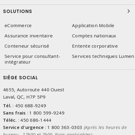
SOLUTIONS
eCommerce
Application Mobile
Assurance inventaire
Comptes nationaux
Conteneur sécurisé
Entente corporative
Service pour consultant-
Services techniques Lumen
intégrateur
SIÈGE SOCIAL
4655, Autoroute 440 Ouest
Laval, QC, H7P 5P9
Tél.
:
450 688-9249
Sans frais
:
1 800 599-9249
Téléc.
:
450 686-1444
Service d'urgence
:
1 800 363-0303
(Après les heures de
bureau - 17h00 et 7h00, Frais applicables)