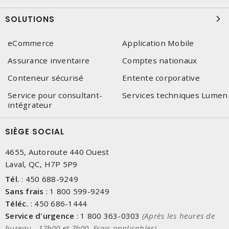
SOLUTIONS
eCommerce
Application Mobile
Assurance inventaire
Comptes nationaux
Conteneur sécurisé
Entente corporative
Service pour consultant-
Services techniques Lumen
intégrateur
SIÈGE SOCIAL
4655, Autoroute 440 Ouest
Laval, QC, H7P 5P9
Tél.
:
450 688-9249
Sans frais
:
1 800 599-9249
Téléc.
:
450 686-1444
Service d'urgence
:
1 800 363-0303
(Après les heures de
bureau - 17h00 et 7h00, Frais applicables)