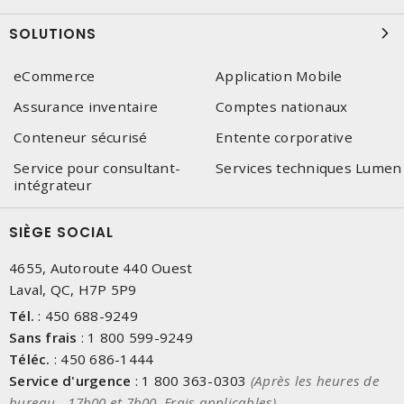
SOLUTIONS
eCommerce
Application Mobile
Assurance inventaire
Comptes nationaux
Conteneur sécurisé
Entente corporative
Service pour consultant-
Services techniques Lumen
intégrateur
SIÈGE SOCIAL
4655, Autoroute 440 Ouest
Laval, QC, H7P 5P9
Tél.
:
450 688-9249
Sans frais
:
1 800 599-9249
Téléc.
:
450 686-1444
Service d'urgence
:
1 800 363-0303
(Après les heures de
bureau - 17h00 et 7h00, Frais applicables)