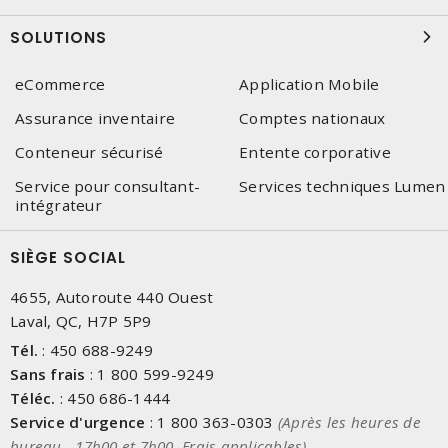
SOLUTIONS
eCommerce
Application Mobile
Assurance inventaire
Comptes nationaux
Conteneur sécurisé
Entente corporative
Service pour consultant-
Services techniques Lumen
intégrateur
SIÈGE SOCIAL
4655, Autoroute 440 Ouest
Laval, QC, H7P 5P9
Tél.
:
450 688-9249
Sans frais
:
1 800 599-9249
Téléc.
:
450 686-1444
Service d'urgence
:
1 800 363-0303
(Après les heures de
bureau - 17h00 et 7h00, Frais applicables)