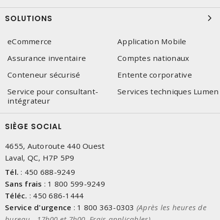
SOLUTIONS
eCommerce
Application Mobile
Assurance inventaire
Comptes nationaux
Conteneur sécurisé
Entente corporative
Service pour consultant-
Services techniques Lumen
intégrateur
SIÈGE SOCIAL
4655, Autoroute 440 Ouest
Laval, QC, H7P 5P9
Tél.
:
450 688-9249
Sans frais
:
1 800 599-9249
Téléc.
:
450 686-1444
Service d'urgence
:
1 800 363-0303
(Après les heures de
bureau - 17h00 et 7h00, Frais applicables)