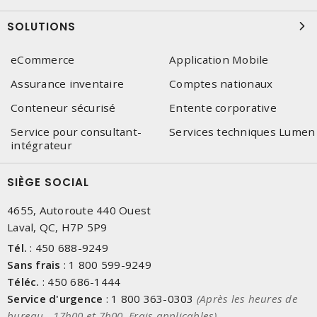
SOLUTIONS
eCommerce
Application Mobile
Assurance inventaire
Comptes nationaux
Conteneur sécurisé
Entente corporative
Service pour consultant-
Services techniques Lumen
intégrateur
SIÈGE SOCIAL
4655, Autoroute 440 Ouest
Laval, QC, H7P 5P9
Tél.
:
450 688-9249
Sans frais
:
1 800 599-9249
Téléc.
:
450 686-1444
Service d'urgence
:
1 800 363-0303
(Après les heures de
bureau - 17h00 et 7h00, Frais applicables)