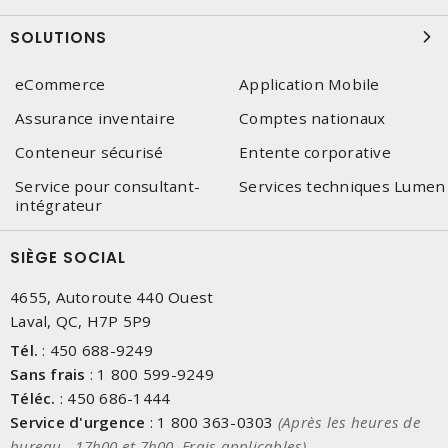
SOLUTIONS
eCommerce
Application Mobile
Assurance inventaire
Comptes nationaux
Conteneur sécurisé
Entente corporative
Service pour consultant-
Services techniques Lumen
intégrateur
SIÈGE SOCIAL
4655, Autoroute 440 Ouest
Laval, QC, H7P 5P9
Tél.
:
450 688-9249
Sans frais
:
1 800 599-9249
Téléc.
:
450 686-1444
Service d'urgence
:
1 800 363-0303
(Après les heures de
bureau - 17h00 et 7h00, Frais applicables)