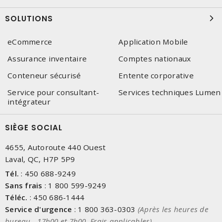
SOLUTIONS
eCommerce
Application Mobile
Assurance inventaire
Comptes nationaux
Conteneur sécurisé
Entente corporative
Service pour consultant-
Services techniques Lumen
intégrateur
SIÈGE SOCIAL
4655, Autoroute 440 Ouest
Laval, QC, H7P 5P9
Tél.
:
450 688-9249
Sans frais
:
1 800 599-9249
Téléc.
:
450 686-1444
Service d'urgence
:
1 800 363-0303
(Après les heures de
bureau - 17h00 et 7h00, Frais applicables)