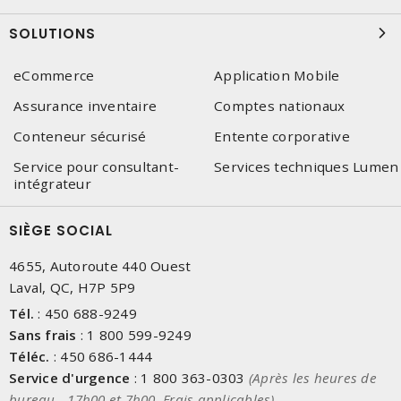
SOLUTIONS
eCommerce
Application Mobile
Assurance inventaire
Comptes nationaux
Conteneur sécurisé
Entente corporative
Service pour consultant-
Services techniques Lumen
intégrateur
SIÈGE SOCIAL
4655, Autoroute 440 Ouest
Laval, QC, H7P 5P9
Tél.
:
450 688-9249
Sans frais
:
1 800 599-9249
Téléc.
:
450 686-1444
Service d'urgence
:
1 800 363-0303
(Après les heures de
bureau - 17h00 et 7h00, Frais applicables)