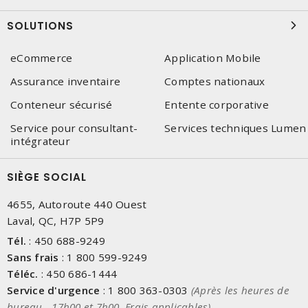
SOLUTIONS
eCommerce
Application Mobile
Assurance inventaire
Comptes nationaux
Conteneur sécurisé
Entente corporative
Service pour consultant-
Services techniques Lumen
intégrateur
SIÈGE SOCIAL
4655, Autoroute 440 Ouest
Laval, QC, H7P 5P9
Tél.
:
450 688-9249
Sans frais
:
1 800 599-9249
Téléc.
:
450 686-1444
Service d'urgence
:
1 800 363-0303
(Après les heures de
bureau - 17h00 et 7h00, Frais applicables)