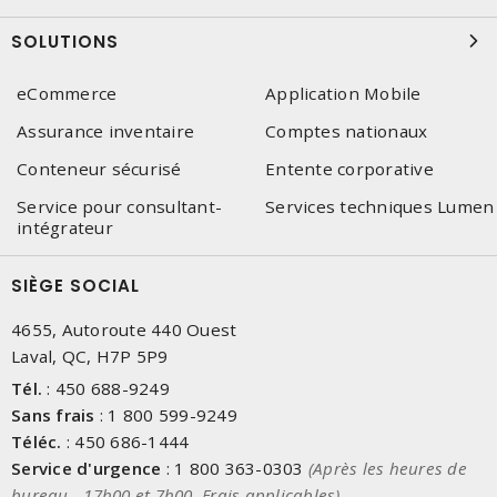
SOLUTIONS
eCommerce
Application Mobile
Assurance inventaire
Comptes nationaux
Conteneur sécurisé
Entente corporative
Service pour consultant-
Services techniques Lumen
intégrateur
SIÈGE SOCIAL
4655, Autoroute 440 Ouest
Laval, QC, H7P 5P9
Tél.
:
450 688-9249
Sans frais
:
1 800 599-9249
Téléc.
:
450 686-1444
Service d'urgence
:
1 800 363-0303
(Après les heures de
bureau - 17h00 et 7h00, Frais applicables)