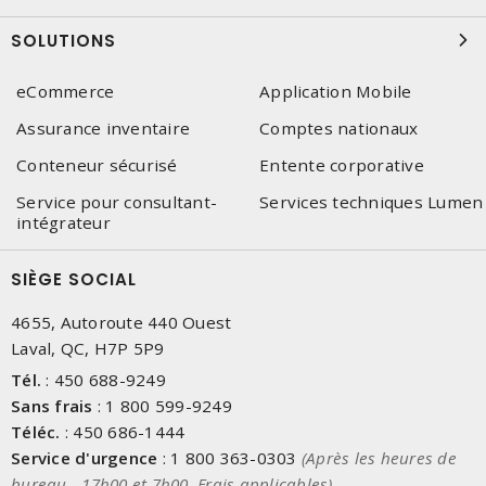
SOLUTIONS
eCommerce
Application Mobile
Assurance inventaire
Comptes nationaux
Conteneur sécurisé
Entente corporative
Service pour consultant-
Services techniques Lumen
intégrateur
SIÈGE SOCIAL
4655, Autoroute 440 Ouest
Laval, QC, H7P 5P9
Tél.
:
450 688-9249
Sans frais
:
1 800 599-9249
Téléc.
:
450 686-1444
Service d'urgence
:
1 800 363-0303
(Après les heures de
bureau - 17h00 et 7h00, Frais applicables)