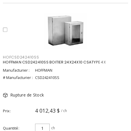
HOFCSD242410SS
HOFFMAN CSD242410SS BOITIER 24X24X10 CSATYPE 4X
Manufacturier :
HOFFMAN
# Manufacturier :
CSD242410SS
Rupture de Stock
4 012,43 $
Prix
/ ch
Quantité
ch