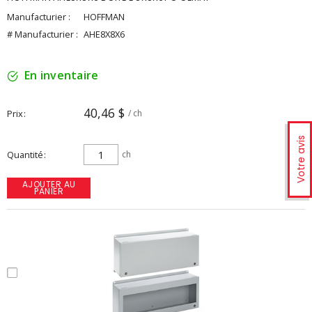
Manufacturier :
HOFFMAN
# Manufacturier :
AHE8X8X6
En inventaire
40,46 $
Prix
/ ch
Votre avis
Quantité
ch
AJOUTER AU
PANIER