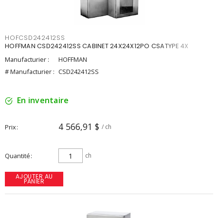
HOFCSD242412SS
HOFFMAN CSD242412SS CABINET 24X24X12PO CSATYPE 4X
Manufacturier :
HOFFMAN
# Manufacturier :
CSD242412SS
En inventaire
4 566,91 $
Prix
/ ch
Quantité
ch
AJOUTER AU
PANIER