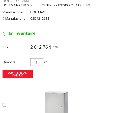
HOFCSD12126SS
HOFFMAN CSD12126SS BOITIER 12X12X6PO CSATYPE 4X
Manufacturier :
HOFFMAN
# Manufacturier :
CSD12126SS
En inventaire
2 012,76 $
Prix
/ ch
Quantité
ch
AJOUTER AU
PANIER