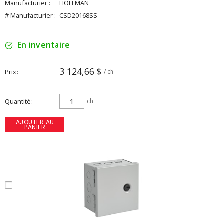
Manufacturier :
HOFFMAN
# Manufacturier :
CSD20168SS
En inventaire
3 124,66 $
Prix
/ ch
Quantité
ch
AJOUTER AU
PANIER