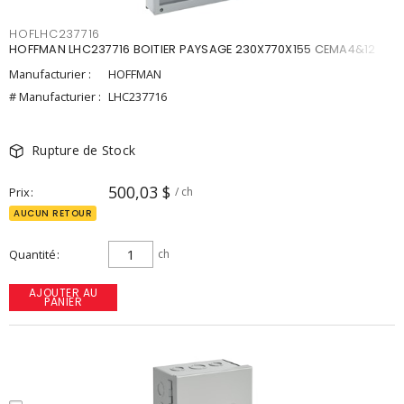
HOFLHC237716
HOFFMAN LHC237716 BOITIER PAYSAGE 230X770X155 CEMA4&12
Manufacturier :
HOFFMAN
# Manufacturier :
LHC237716
Rupture de Stock
500,03 $
Prix
/ ch
AUCUN RETOUR
Quantité
ch
AJOUTER AU
PANIER