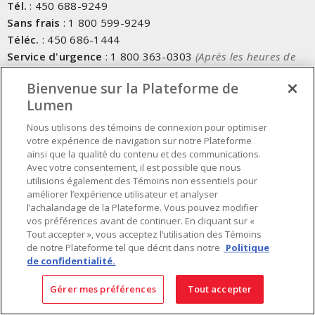
Tél.
:
450 688-9249
Sans frais
:
1 800 599-9249
Téléc.
:
450 686-1444
Service d'urgence
:
1 800 363-0303
(Après les heures de
bureau - 17h00 et 7h00, Frais applicables)
Bienvenue sur la Plateforme de
Lumen
Fait au Canada avec des composants canadiens et importés
Nous utilisons des témoins de connexion pour optimiser
votre expérience de navigation sur notre Plateforme
INSCRIVEZ-VOUS À L'INFOLETTRE
ainsi que la qualité du contenu et des communications.
Avec votre consentement, il est possible que nous
Obtenez des informations à jour sur les offres de Lumen
utilisions également des Témoins non essentiels pour
améliorer l’expérience utilisateur et analyser
l’achalandage de la Plateforme. Vous pouvez modifier
vos préférences avant de continuer. En cliquant sur «
Tout accepter », vous acceptez l’utilisation des Témoins
de notre Plateforme tel que décrit dans notre
Politique
de confidentialité.
Gérer mes préférences
Tout accepter