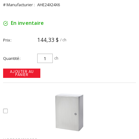
# Manufacturier :
AHE24X24X6
En inventaire
144,33 $
Prix
/ ch
Quantité
ch
AJOUTER AU
PANIER