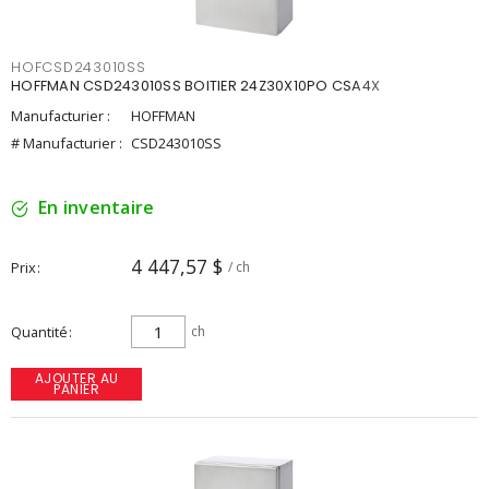
HOFCSD243010SS
HOFFMAN CSD243010SS BOITIER 24Z30X10PO CSA4X
Manufacturier :
HOFFMAN
# Manufacturier :
CSD243010SS
En inventaire
4 447,57 $
Prix
/ ch
Quantité
ch
AJOUTER AU
PANIER