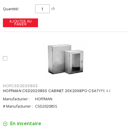
Quantité
ch
AJOUTER AU
PANIER
HOFCSD20208SS
HOFFMAN CSD20208SS CABINET 20X20X8PO CSATYPE 4X
Manufacturier :
HOFFMAN
# Manufacturier :
CSD20208SS
En inventaire