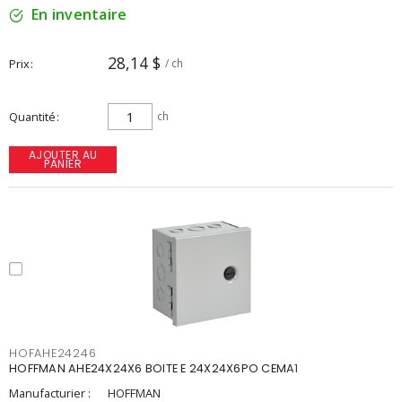
En inventaire
28,14 $
Prix
/ ch
Quantité
ch
AJOUTER AU
PANIER
HOFAHE24246
HOFFMAN AHE24X24X6 BOITE E 24X24X6PO CEMA1
Manufacturier :
HOFFMAN