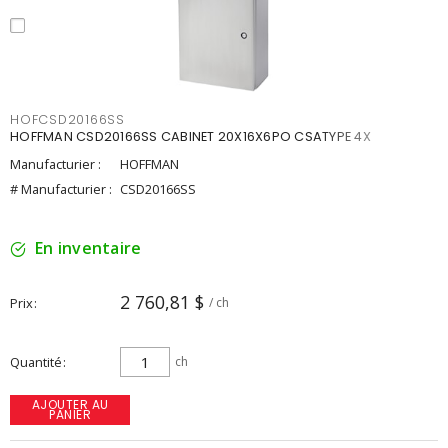
HOFCSD20166SS
HOFFMAN CSD20166SS CABINET 20X16X6PO CSATYPE 4X
Manufacturier :
HOFFMAN
# Manufacturier :
CSD20166SS
En inventaire
2 760,81 $
Prix
/ ch
Quantité
ch
AJOUTER AU
PANIER