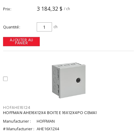
3 184,32 $
Prix
/ ch
Quantité
ch
AJOUTER AU
PANIER
HOFAHE16124
HOFFMAN AHE16X12X4 BOITE E 16X12X4PO CEMA1
Manufacturier :
HOFFMAN
# Manufacturier :
AHE16X12X4