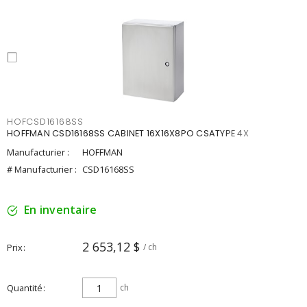
HOFCSD16168SS
HOFFMAN CSD16168SS CABINET 16X16X8PO CSATYPE 4X
Manufacturier :
HOFFMAN
# Manufacturier :
CSD16168SS
En inventaire
2 653,12 $
Prix
/ ch
Quantité
ch