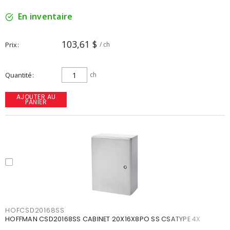
En inventaire
103,61 $
Prix
/ ch
Quantité
ch
AJOUTER AU
PANIER
HOFCSD20168SS
HOFFMAN CSD20168SS CABINET 20X16X8PO SS CSATYPE 4X