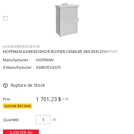
HOFA36R3012HCR
HOFFMAN A36R3012HCR BOITIER CEMA3R 36X30X12PENTURE
Manufacturier :
HOFFMAN
# Manufacturier :
A36R3012HCR
Rupture de Stock
1 701,23 $
Prix
/ ch
AUCUN RETOUR
Quantité
ch
AJOUTER AU