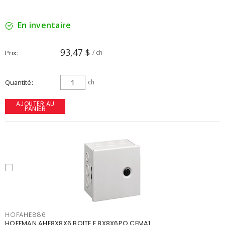
En inventaire
93,47 $
Prix
/ ch
Quantité
ch
AJOUTER AU
PANIER
HOFAHE886
HOFFMAN AHE8X8X6 BOITE E 8X8X6PO CEMA1