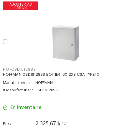
AJOUTER AU
PANIER
HOFCSD16128SS
HOFFMAN CSD16128SS BOITIER 16X12X8 CSA TYPE4X
Manufacturier :
HOFFMAN
# Manufacturier :
CSD16128SS
En inventaire
2 325,67 $
Prix
/ ch