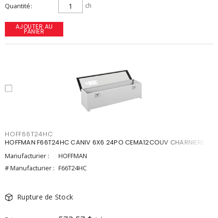
Quantité
ch
AJOUTER AU
PANIER
HOFF66T24HC
HOFFMAN F66T24HC CANIV 6X6 24PO CEMA12COUV CHARNIERE
Manufacturier :
HOFFMAN
# Manufacturier :
F66T24HC
Rupture de Stock