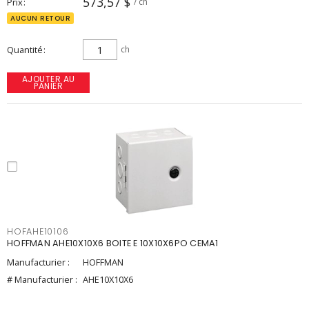
573,57 $
Prix
/ ch
AUCUN RETOUR
Quantité
ch
AJOUTER AU
PANIER
HOFAHE10106
HOFFMAN AHE10X10X6 BOITE E 10X10X6PO CEMA1
Manufacturier :
HOFFMAN
# Manufacturier :
AHE10X10X6