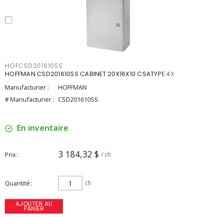
HOFCSD201610SS
HOFFMAN CSD201610SS CABINET 20X16X10 CSATYPE 4X
Manufacturier :
HOFFMAN
# Manufacturier :
CSD201610SS
En inventaire
3 184,32 $
Prix
/ ch
Quantité
ch
AJOUTER AU
PANIER