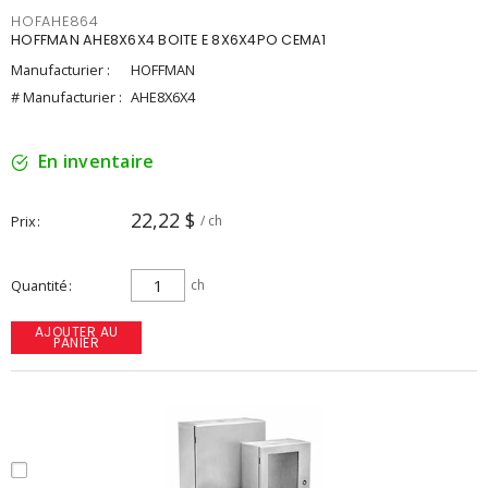
HOFAHE864
HOFFMAN AHE8X6X4 BOITE E 8X6X4PO CEMA1
Manufacturier :
HOFFMAN
# Manufacturier :
AHE8X6X4
En inventaire
22,22 $
Prix
/ ch
Quantité
ch
AJOUTER AU
PANIER