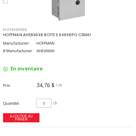
HOFAHE666
HOFFMAN AHE6X6X6 BOITE E 6X6X6PO CEMA1
Manufacturier :
HOFFMAN
# Manufacturier :
AHE6X6X6
En inventaire
34,76 $
Prix
/ ch
Quantité
ch
AJOUTER AU
PANIER