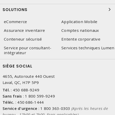
SOLUTIONS
eCommerce
Application Mobile
Assurance inventaire
Comptes nationaux
Conteneur sécurisé
Entente corporative
Service pour consultant-
Services techniques Lumen
intégrateur
SIÈGE SOCIAL
4655, Autoroute 440 Ouest
Laval, QC, H7P 5P9
Tél.
:
450 688-9249
Sans frais
:
1 800 599-9249
Téléc.
:
450 686-1444
Service d'urgence
:
1 800 363-0303
(Après les heures de
bureau - 17h00 et 7h00, Frais applicables)