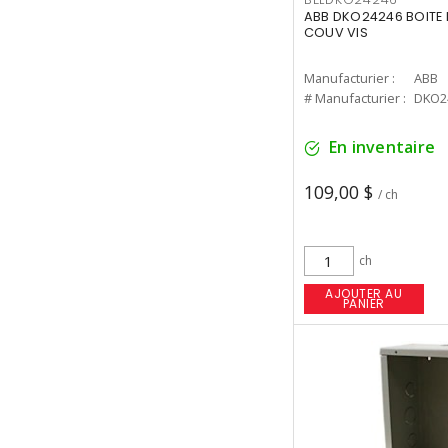
ABB DKO24246 BOITE 
COUV VIS
Manufacturier :
ABB
# Manufacturier :
DKO2
En inventaire
109,00 $
/ ch
ch
AJOUTER AU
PANIER