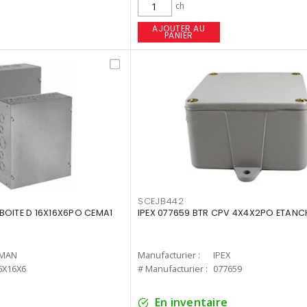
ch
AJOUTER AU
PANIER
SCEJB442
BOITE D 16X16X6PO CEMA1
IPEX 077659 BTR CPV 4X4X2PO ETANC
MAN
Manufacturier :
IPEX
6X16X6
# Manufacturier :
077659
En inventaire