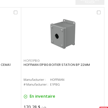
PANIER
HOFE1PBG
 CEMA1
HOFFMAN E1PBG BOITIER STATION BP 22MM
Manufacturier :
HOFFMAN
# Manufacturier :
E1PBG
En inventaire
170,28 $
/ ch