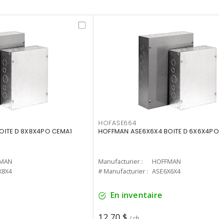
HOFASE664
OITE D 8X8X4PO CEMA1
HOFFMAN ASE6X6X4 BOITE D 6X6X4PO
MAN
Manufacturier :
HOFFMAN
X8X4
# Manufacturier :
ASE6X6X4
En inventaire
12,70 $
/ ch