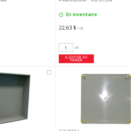
884
# Manufacturier :
ASE12X12X4
En inventaire
22,63 $
/ ch
ch
AJOUTER AU
PANIER
SCEJB884