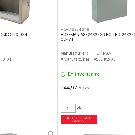
HOFASE24246
 DUKO 10X10X4
HOFFMAN ASE24X24X6 BOITE D 24X2
CEMA1
Manufacturier :
HOFFMAN
10104
# Manufacturier :
ASE24X24X6
En inventaire
144,97 $
/ ch
ch
AJOUTER AU
PANIER