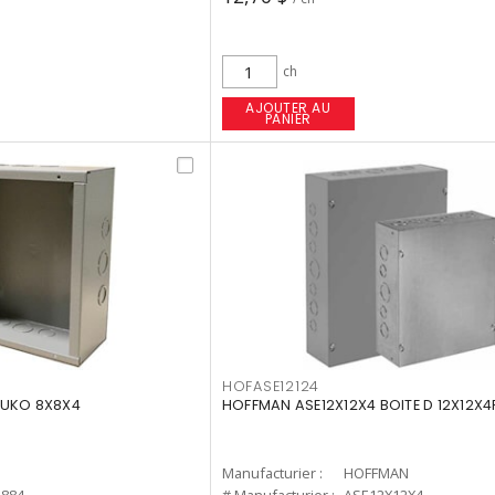
ch
AJOUTER AU
PANIER
HOFASE12124
DUKO 8X8X4
HOFFMAN ASE12X12X4 BOITE D 12X12X
Manufacturier :
HOFFMAN