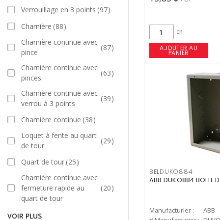
Verrouillage en 3 points
97
Charnière
88
ch
Charnière continue avec
87
AJOUTER AU
pince
PANIER
Charnière continue avec
63
pinces
Charnière continue avec
39
verrou à 3 points
Charnière continue
38
Loquet à fente au quart
29
de tour
Quart de tour
25
BELDUKO884
Charnière continue avec
ABB DUKO884 BOITE 
fermeture rapide au
20
quart de tour
Manufacturier :
ABB
VOIR PLUS