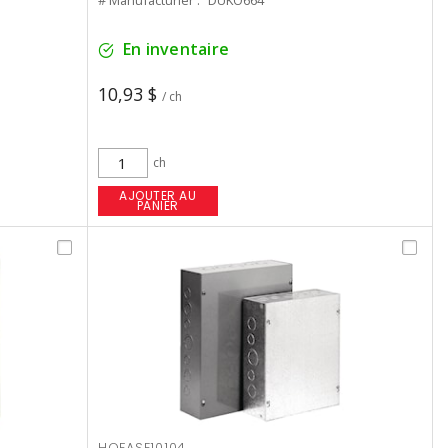
# Manufacturier :
DUKO664
En inventaire
10,93 $
/ ch
ch
AJOUTER AU
PANIER
HOFASE10104