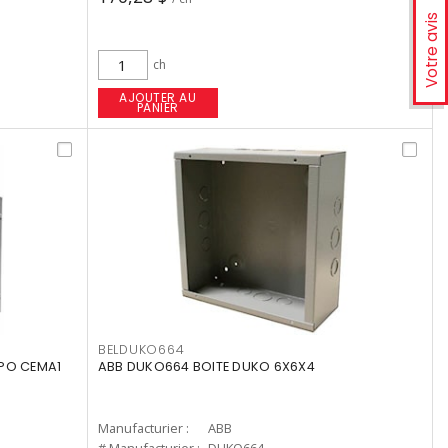
Votre avis
ch
AJOUTER AU
PANIER
BELDUKO664
4PO CEMA1
ABB DUKO664 BOITE DUKO 6X6X4
Manufacturier :
ABB