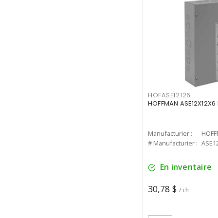
HOFASE12126
HOFFMAN ASE12X12X6 
Manufacturier :
HOFF
# Manufacturier :
ASE1
En inventaire
30,78 $
/ ch