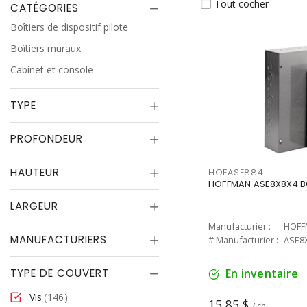
Tout cocher
CATÉGORIES
Boîtiers de dispositif pilote
Boîtiers muraux
Cabinet et console
TYPE
PROFONDEUR
HAUTEUR
HOFASE884
HOFFMAN ASE8X8X4 B
LARGEUR
Manufacturier :
HOFF
MANUFACTURIERS
# Manufacturier :
ASE8
TYPE DE COUVERT
En inventaire
Vis
146
15,85 $
/ ch