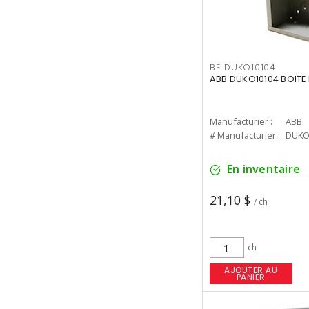
BELDUKO10104
ABB DUKO10104 BOITE
Manufacturier :
ABB
# Manufacturier :
DUKO
En inventaire
21,10 $
/ ch
ch
AJOUTER AU
PANIER