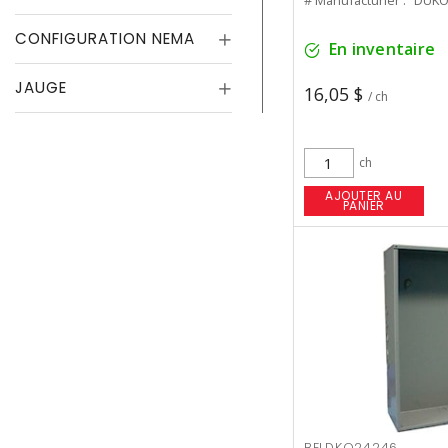
# Manufacturier :
DUKO
CONFIGURATION NEMA
En inventaire
JAUGE
16,05 $
/ ch
ch
AJOUTER AU
PANIER
BELDKO24246