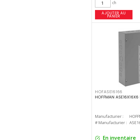
ch
AJOUTER AU
PANIER
HOFASE16166
HOFFMAN ASE16X16X6 
Manufacturier :
HOFF
# Manufacturier :
ASE1
En inventaire