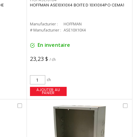
HE
HOFFMAN ASE10X10X4 BOITE D 10X10X4PO CEMA1
Manufacturier :
HOFFMAN
# Manufacturier :
ASE10X10X4
En inventaire
23,23 $
/ ch
ch
AJOUTER AU
PANIER