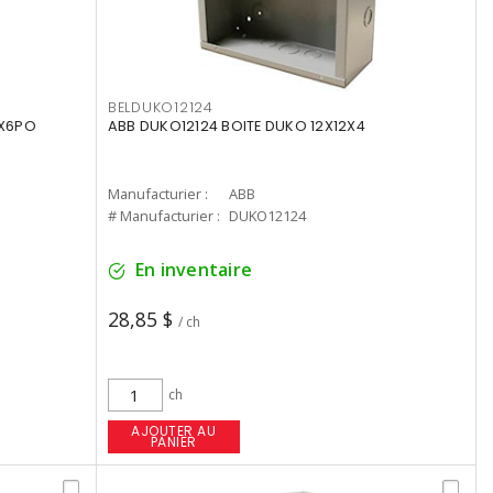
BELDUKO12124
4X6PO
ABB DUKO12124 BOITE DUKO 12X12X4
Manufacturier :
ABB
# Manufacturier :
DUKO12124
En inventaire
28,85 $
/ ch
ch
AJOUTER AU
PANIER