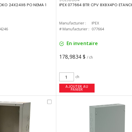
DKO 24X24X6 PO NEMA 1
IPEX 077664 BTR CPV 8X8X4PO ETANC
Manufacturier :
IPEX
4246
# Manufacturier :
077664
En inventaire
178,9834 $
/ ch
ch
AJOUTER AU
PANIER