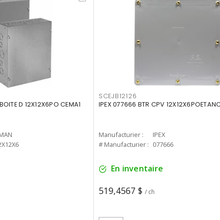
SCEJB12126
BOITE D 12X12X6PO CEMA1
IPEX 077666 BTR CPV 12X12X6POETAN
MAN
Manufacturier :
IPEX
2X12X6
# Manufacturier :
077666
En inventaire
519,4567 $
/ ch