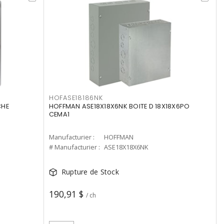
HOFASE18186NK
CHE
HOFFMAN ASE18X18X6NK BOITE D 18X18X6PO
CEMA1
Manufacturier :
HOFFMAN
# Manufacturier :
ASE18X18X6NK
Rupture de Stock
190,91 $
/ ch