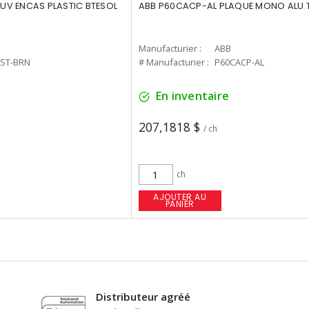
UV ENCAS PLASTIC BTESOL
ABB P60CACP-AL PLAQUE MONO ALU 
Manufacturier :
ABB
CST-BRN
# Manufacturier :
P60CACP-AL
En inventaire
207,1818 $
/ ch
ch
AJOUTER AU
PANIER
Distributeur agréé