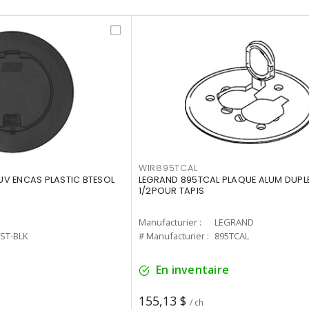
WIR895TCAL
V ENCAS PLASTIC BTESOL
LEGRAND 895TCAL PLAQUE ALUM DUPL
1/2POUR TAPIS
Manufacturier :
LEGRAND
ST-BLK
# Manufacturier :
895TCAL
En inventaire
155,13 $
/ ch