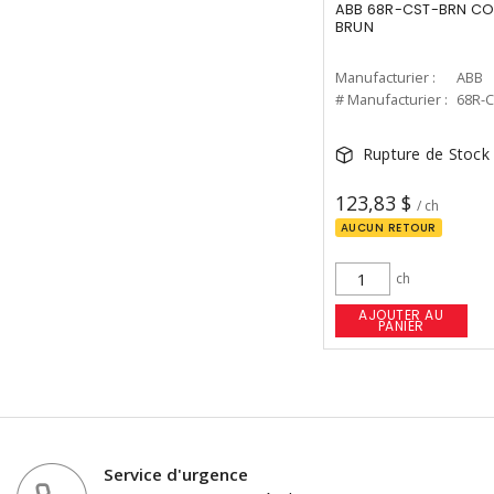
ABB 68R-CST-BRN CO
BRUN
Manufacturier :
ABB
# Manufacturier :
68R-
Rupture de Stock
123,83 $
/ ch
AUCUN RETOUR
ch
AJOUTER AU
PANIER
Service d'urgence