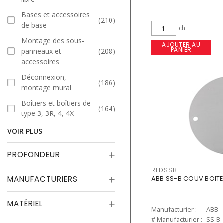
Bases et accessoires
210
de base
ch
Montage des sous-
AJOUTER AU
PANIER
panneaux et
208
accessoires
Déconnexion,
186
montage mural
Boîtiers et boîtiers de
164
type 3, 3R, 4, 4X
VOIR PLUS
PROFONDEUR
REDSSB
MANUFACTURIERS
ABB SS-B COUV BOITE
MATÉRIEL
Manufacturier :
ABB
# Manufacturier :
SS-B