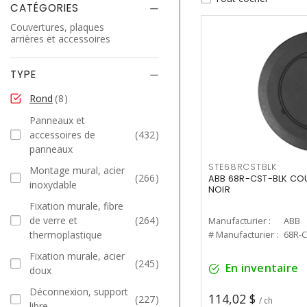
CATÉGORIES
Couvertures, plaques
arrières et accessoires
TYPE
Rond
8
Panneaux et
accessoires de
432
panneaux
STE68RCSTBLK
Montage mural, acier
266
ABB 68R-CST-BLK COU
inoxydable
NOIR
Fixation murale, fibre
de verre et
264
Manufacturier :
ABB
thermoplastique
# Manufacturier :
68R-C
Fixation murale, acier
245
En inventaire
doux
Déconnexion, support
114,02 $
227
/ ch
libre