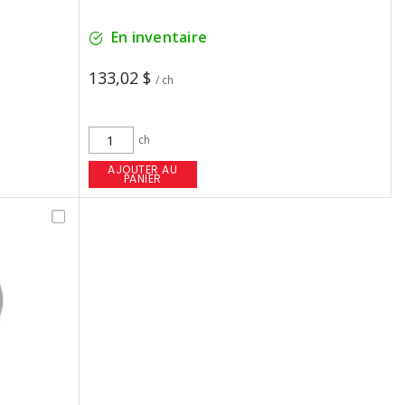
En inventaire
133,02 $
/ ch
ch
AJOUTER AU
PANIER