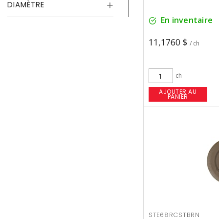
DIAMÈTRE
En inventaire
11,1760 $
/ ch
ch
AJOUTER AU
PANIER
STE68RCSTBRN