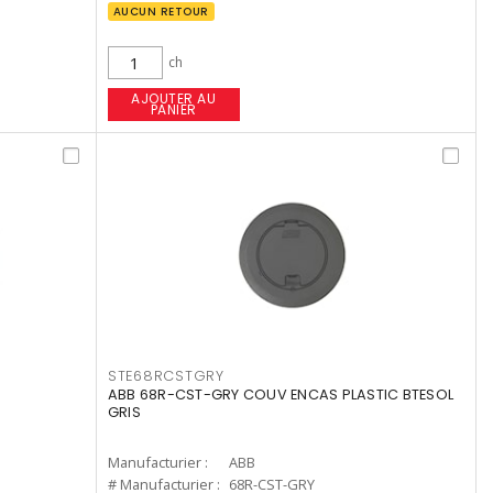
AUCUN RETOUR
ch
AJOUTER AU
PANIER
STE68RCSTGRY
ABB 68R-CST-GRY COUV ENCAS PLASTIC BTESOL
GRIS
Manufacturier :
ABB
# Manufacturier :
68R-CST-GRY