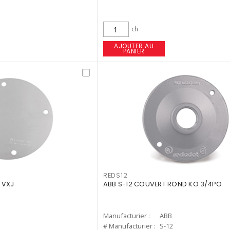
ch
AJOUTER AU
PANIER
REDS12
 VXJ
ABB S-12 COUVERT ROND KO 3/4PO
Manufacturier :
ABB
# Manufacturier :
S-12