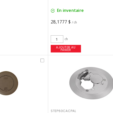
En inventaire
28,1777 $
/ ch
ch
AJOUTER AU
PANIER
STEP60CACPAL