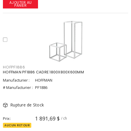
AJOUTER AU
PANIER
HOFPF1886
HOFFMAN PF1886 CADRE 1800X800X600MM
Manufacturier :
HOFFMAN
# Manufacturier :
PF1886
Rupture de Stock
1 891,69 $
Prix
/ ch
AUCUN RETOUR