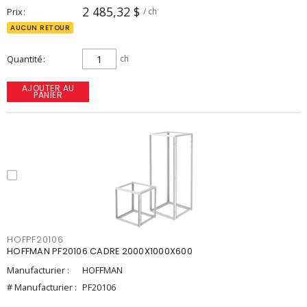
2 485,32 $
Prix
/ ch
AUCUN RETOUR
Quantité
ch
AJOUTER AU
PANIER
HOFPF20106
HOFFMAN PF20106 CADRE 2000X1000X600
Manufacturier :
HOFFMAN
# Manufacturier :
PF20106