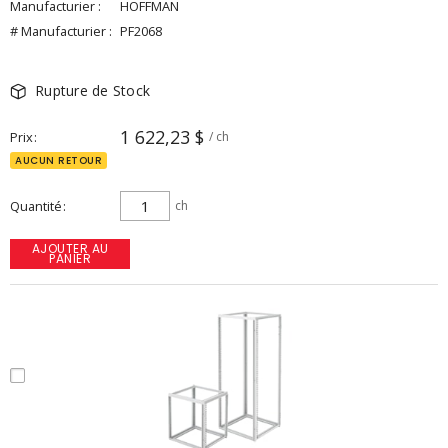
Manufacturier :
HOFFMAN
# Manufacturier :
PF2068
Rupture de Stock
1 622,23 $
Prix
/ ch
AUCUN RETOUR
Quantité
ch
AJOUTER AU
PANIER