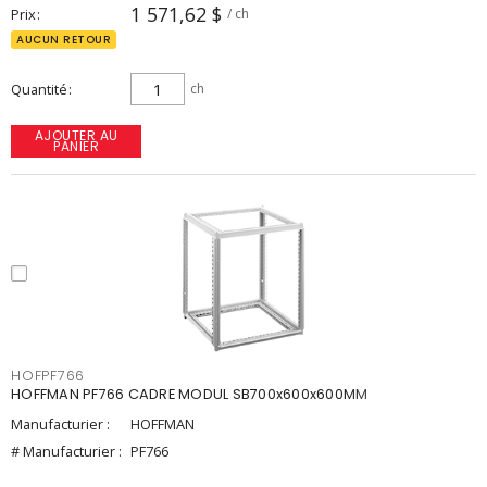
1 571,62 $
Prix
/ ch
AUCUN RETOUR
Quantité
ch
AJOUTER AU
PANIER
HOFPF766
HOFFMAN PF766 CADRE MODUL SB700x600x600MM
Manufacturier :
HOFFMAN
# Manufacturier :
PF766