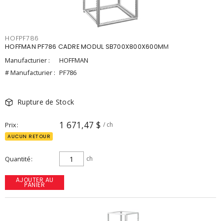
HOFPF786
HOFFMAN PF786 CADRE MODUL SB700X800X600MM
Manufacturier :
HOFFMAN
# Manufacturier :
PF786
Rupture de Stock
1 671,47 $
Prix
/ ch
AUCUN RETOUR
Quantité
ch
AJOUTER AU
PANIER