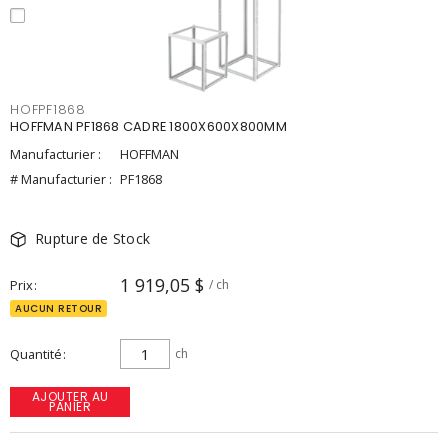
HOFPF1868
HOFFMAN PF1868 CADRE 1800X600X800MM
Manufacturier :
HOFFMAN
# Manufacturier :
PF1868
Rupture de Stock
1 919,05 $
Prix
/ ch
AUCUN RETOUR
Quantité
ch
AJOUTER AU
PANIER