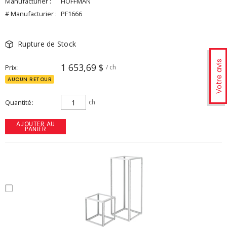
Manufacturier :
HOFFMAN
# Manufacturier :
PF1666
Rupture de Stock
Votre avis
1 653,69 $
Prix
/ ch
AUCUN RETOUR
Quantité
ch
AJOUTER AU
PANIER