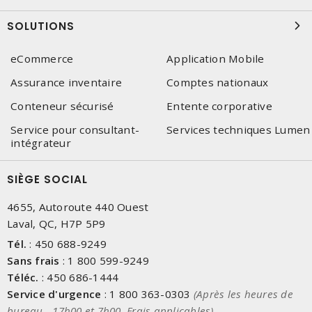
SOLUTIONS
eCommerce
Application Mobile
Assurance inventaire
Comptes nationaux
Conteneur sécurisé
Entente corporative
Service pour consultant-
Services techniques Lumen
intégrateur
SIÈGE SOCIAL
4655, Autoroute 440 Ouest
Laval, QC, H7P 5P9
Tél.
:
450 688-9249
Sans frais
:
1 800 599-9249
Téléc.
:
450 686-1444
Service d'urgence
:
1 800 363-0303
(Après les heures de
bureau - 17h00 et 7h00, Frais applicables)