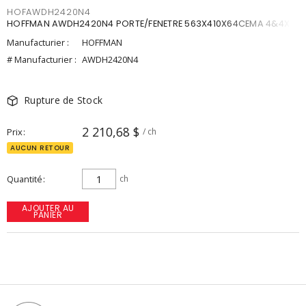
HOFAWDH2420N4
HOFFMAN AWDH2420N4 PORTE/FENETRE 563X410X64CEMA 4&4X
Manufacturier :
HOFFMAN
# Manufacturier :
AWDH2420N4
Rupture de Stock
2 210,68 $
Prix
/ ch
AUCUN RETOUR
Quantité
ch
AJOUTER AU
PANIER