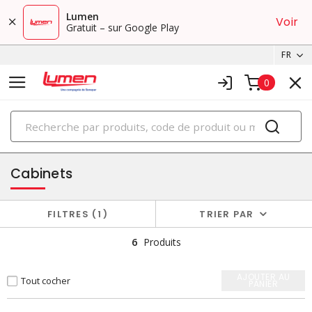
Lumen
Voir
Gratuit – sur Google Play
FR
0
PRODUITS
boîtiers et cabinets
Cabinets
FILTRES
1
TRIER PAR
6
Produits
AJOUTER AU
Tout cocher
PANIER