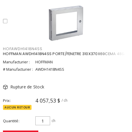
HOFAWDH1418N4SS
HOFFMAN AWDH1418N4SS PORTE/FENETRE 310X370X69CEMA 48&4
Manufacturier :
HOFFMAN
# Manufacturier :
AWDH1418N4SS
Rupture de Stock
4 057,53 $
Prix
/ ch
AUCUN RETOUR
Quantité
ch