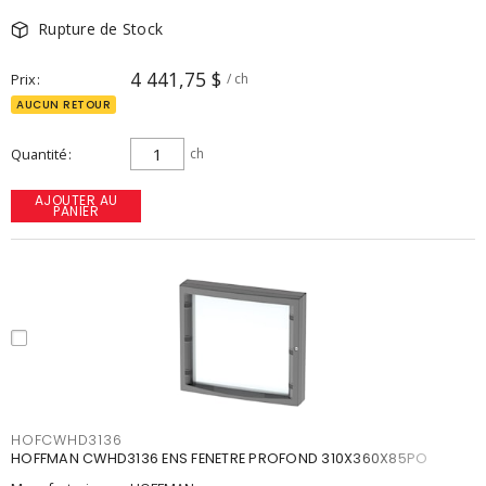
Rupture de Stock
4 441,75 $
Prix
/ ch
AUCUN RETOUR
Quantité
ch
AJOUTER AU
PANIER
HOFCWHD3136
HOFFMAN CWHD3136 ENS FENETRE PROFOND 310X360X85PO