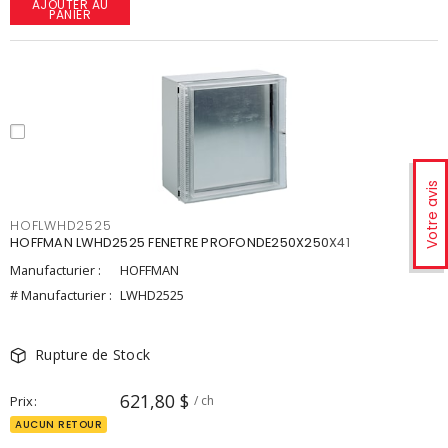
AJOUTER AU
PANIER
Votre avis
HOFLWHD2525
HOFFMAN LWHD2525 FENETRE PROFONDE250X250X41
Manufacturier :
HOFFMAN
# Manufacturier :
LWHD2525
Rupture de Stock
621,80 $
Prix
/ ch
AUCUN RETOUR