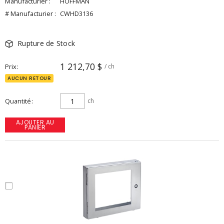
Manufacturier :
HOFFMAN
# Manufacturier :
CWHD3136
Rupture de Stock
1 212,70 $
Prix
/ ch
AUCUN RETOUR
Quantité
ch
AJOUTER AU
PANIER