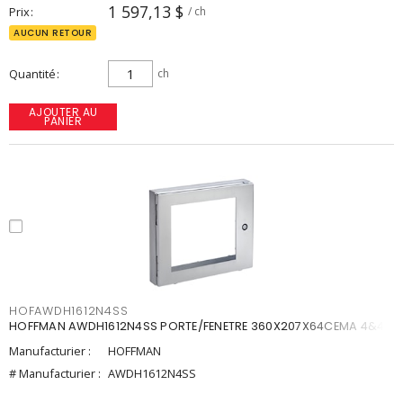
1 597,13 $
Prix
/ ch
AUCUN RETOUR
Quantité
ch
AJOUTER AU
PANIER
HOFAWDH1612N4SS
HOFFMAN AWDH1612N4SS PORTE/FENETRE 360X207X64CEMA 4&4X
Manufacturier :
HOFFMAN
# Manufacturier :
AWDH1612N4SS