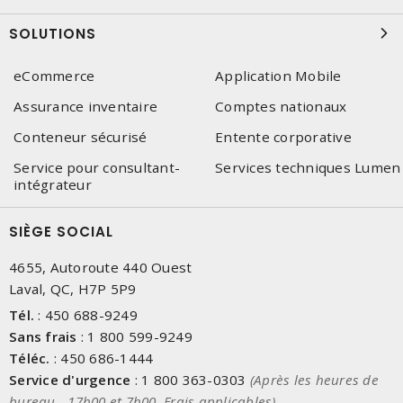
SOLUTIONS
eCommerce
Application Mobile
Assurance inventaire
Comptes nationaux
Conteneur sécurisé
Entente corporative
Service pour consultant-
Services techniques Lumen
intégrateur
SIÈGE SOCIAL
4655, Autoroute 440 Ouest
Laval, QC, H7P 5P9
Tél.
:
450 688-9249
Sans frais
:
1 800 599-9249
Téléc.
:
450 686-1444
Service d'urgence
:
1 800 363-0303
(Après les heures de
bureau - 17h00 et 7h00, Frais applicables)