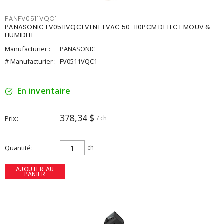
PANFV0511VQC1
PANASONIC FV0511VQC1 VENT EVAC 50-110PCM DETECT MOUV &
HUMIDITE
Manufacturier :
PANASONIC
# Manufacturier :
FV0511VQC1
En inventaire
378,34 $
Prix
/ ch
Quantité
ch
AJOUTER AU
PANIER