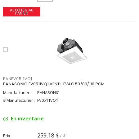
AJOUTER AU
PANIER
PANFV0511VQ1
PANASONIC FV0511VQ1 VENTIL EVAC 50/80/110 PCM
Manufacturier :
PANASONIC
# Manufacturier :
FV0511VQ1
En inventaire
259,18 $
Prix
/ ch