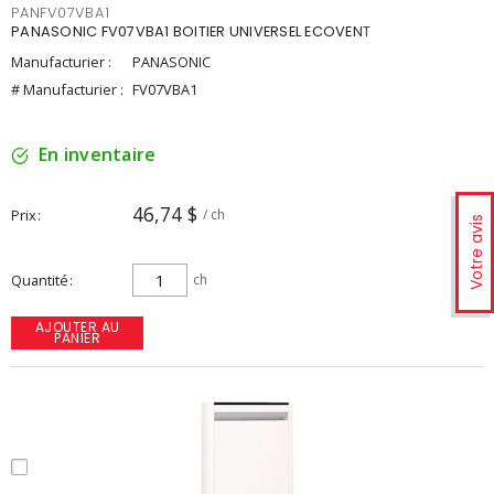
PANFV07VBA1
PANASONIC FV07VBA1 BOITIER UNIVERSEL ECOVENT
Manufacturier :
PANASONIC
# Manufacturier :
FV07VBA1
En inventaire
46,74 $
Prix
/ ch
Votre avis
Quantité
ch
AJOUTER AU
PANIER