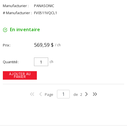
Manufacturier :
PANASONIC
# Manufacturier :
FV0511VQCL1
En inventaire
569,59 $
Prix
/ ch
Quantité
ch
AJOUTER AU
PANIER
Page
de
2