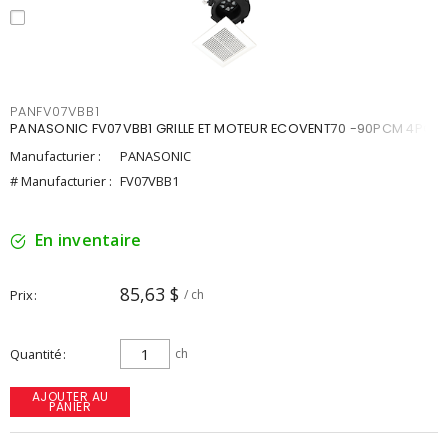
PANFV07VBB1
PANASONIC FV07VBB1 GRILLE ET MOTEUR ECOVENT70 -90PCM 4PO
Manufacturier :
PANASONIC
# Manufacturier :
FV07VBB1
En inventaire
85,63 $
Prix
/ ch
Quantité
ch
AJOUTER AU
PANIER