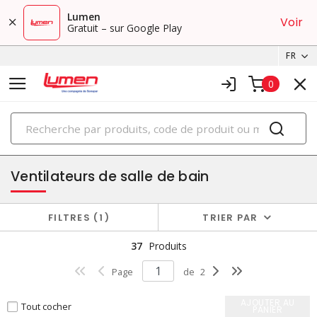
Lumen
Voir
Gratuit – sur Google Play
FR
0
PRODUITS
évacuation et ventilation
Ventilateurs de salle de bain
FILTRES
1
TRIER PAR
37
Produits
Page
de
2
AJOUTER AU
Tout cocher
PANIER