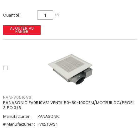
Quantité
ch
AJOUTER AU
PANIER
PANFV0510VS1
PANASONIC FV0510VS1 VENTIL 50-80-100CFM/MOTEUR DC/PROFIL
3 PO 3/8
Manufacturier :
PANASONIC
# Manufacturier :
FV0510VS1