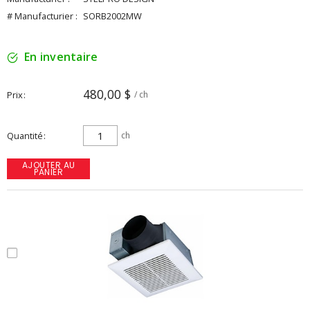
# Manufacturier :
SORB2002MW
En inventaire
480,00 $
Prix
/ ch
Quantité
ch
AJOUTER AU
PANIER