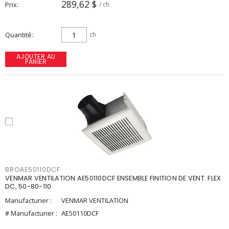
289,62 $
Prix
/ ch
Quantité
ch
AJOUTER AU
PANIER
BROAE50110DCF
VENMAR VENTILATION AE50110DCF ENSEMBLE FINITION DE VENT. FLEX
DC, 50-80-110
Manufacturier :
VENMAR VENTILATION
# Manufacturier :
AE50110DCF