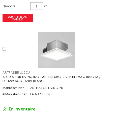
Quantité
ch
AJOUTER AU
PANIER
ARTFABBRLU5CJ
ARTIKA FOR LIVING INC. FAB-BRLU5C-J VENTIL EVAC 100CFM /
DEL12W 5CCT 120V BLANC
Manufacturier :
ARTIKA FOR LIVING INC.
# Manufacturier :
FAB-BRLU5C-J
En inventaire