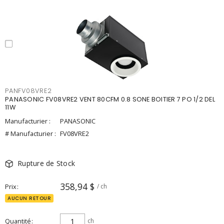
PANFV08VRE2
PANASONIC FV08VRE2 VENT 80CFM 0.8 SONE BOITIER 7 PO 1/2 DEL
11W
Manufacturier :
PANASONIC
# Manufacturier :
FV08VRE2
Rupture de Stock
358,94 $
Prix
/ ch
AUCUN RETOUR
Quantité
ch