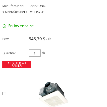
Manufacturier :
PANASONIC
# Manufacturier :
FV1115VQ1
En inventaire
343,79 $
Prix
/ ch
Quantité
ch
AJOUTER AU
PANIER