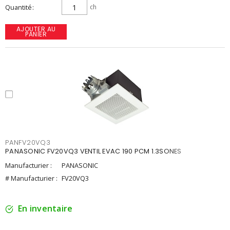
Quantité
ch
AJOUTER AU
PANIER
PANFV20VQ3
PANASONIC FV20VQ3 VENTIL EVAC 190 PCM 1.3SONES
Manufacturier :
PANASONIC
# Manufacturier :
FV20VQ3
En inventaire