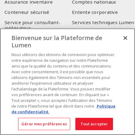
Assurance inventaire
Comptes nationaux
Conteneur sécurisé
Entente corporative
Service pour consultant-
Services techniques Lumen
intégrateur
Bienvenue sur la Plateforme de
SIÈGE SOCIAL
Lumen
Nous utilisons des témoins de connexion pour optimiser
4655, Autoroute 440 Ouest
votre expérience de navigation sur notre Plateforme
Laval, QC, H7P 5P9
ainsi que la qualité du contenu et des communications.
Tél.
:
450 688-9249
Avec votre consentement, il est possible que nous
utilisions également des Témoins non essentiels pour
Sans frais
:
1 800 599-9249
améliorer l’expérience utilisateur et analyser
Téléc.
:
450 686-1444
l’achalandage de la Plateforme. Vous pouvez modifier
Service d'urgence
:
1 800 363-0303
(Après les heures de
vos préférences avant de continuer. En cliquant sur «
bureau - 17h00 et 7h00, Frais applicables)
Tout accepter », vous acceptez l’utilisation des Témoins
de notre Plateforme tel que décrit dans notre
Politique
de confidentialité.
Fait au Canada avec des composants canadiens et importés
Gérer mes préférences
Tout accepter
INSCRIVEZ-VOUS À L'INFOLETTRE