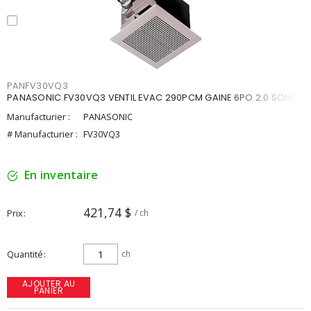
PANFV30VQ3
PANASONIC FV30VQ3 VENTIL EVAC 290PCM GAINE 6PO 2.0 SONES
Manufacturier :
PANASONIC
# Manufacturier :
FV30VQ3
En inventaire
421,74 $
Prix
/ ch
Quantité
ch
AJOUTER AU
PANIER