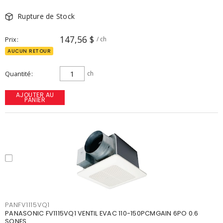
Rupture de Stock
147,56 $
Prix
/ ch
AUCUN RETOUR
Quantité
ch
AJOUTER AU
PANIER
PANFV1115VQ1
PANASONIC FV1115VQ1 VENTIL EVAC 110-150PCMGAIN 6PO 0.6
SONES