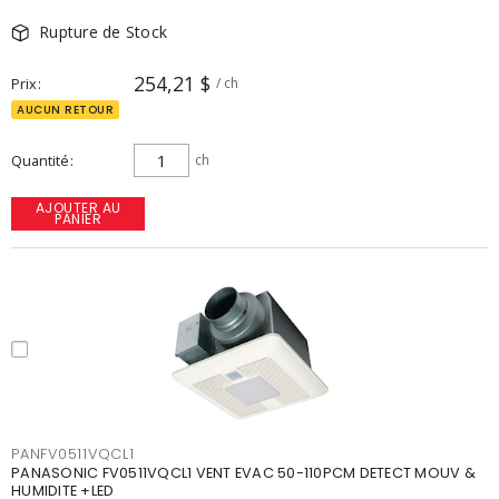
Rupture de Stock
254,21 $
Prix
/ ch
AUCUN RETOUR
Quantité
ch
AJOUTER AU
PANIER
PANFV0511VQCL1
PANASONIC FV0511VQCL1 VENT EVAC 50-110PCM DETECT MOUV &
HUMIDITE +LED