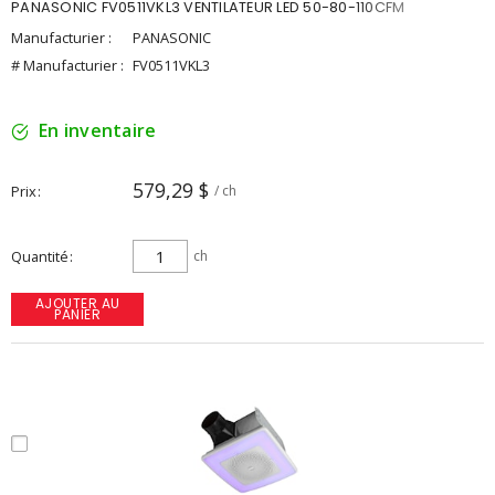
PANASONIC FV0511VKL3 VENTILATEUR LED 50-80-110CFM
Manufacturier :
PANASONIC
# Manufacturier :
FV0511VKL3
En inventaire
579,29 $
Prix
/ ch
Quantité
ch
AJOUTER AU
PANIER