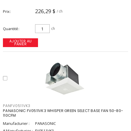
226,29 $
Prix
/ ch
Quantité
ch
AJOUTER AU
PANIER
PANFV0511VK3
PANASONIC FV0511VK3 WHISPER GREEN SELECT BASE FAN 50-80-
110CFM
Manufacturier :
PANASONIC
# Manufacturier :
FV0511VK3