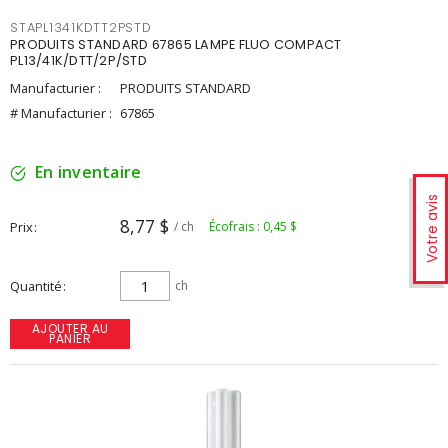
STAPL1341KDTT2PSTD
PRODUITS STANDARD 67865 LAMPE FLUO COMPACT
PL13/41K/DTT/2P/STD
Manufacturier :
PRODUITS STANDARD
# Manufacturier :
67865
En inventaire
Votre avis
8,77 $
Prix
/ ch
Écofrais : 0,45 $
Quantité
ch
AJOUTER AU
PANIER