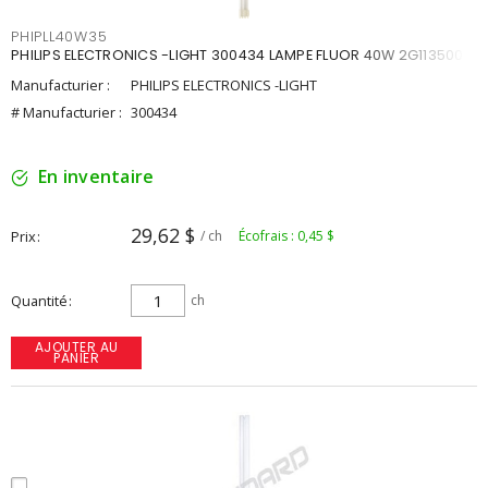
PHIPLL40W35
PHILIPS ELECTRONICS -LIGHT 300434 LAMPE FLUOR 40W 2G113500K
Manufacturier :
PHILIPS ELECTRONICS -LIGHT
# Manufacturier :
300434
En inventaire
29,62 $
Prix
/ ch
Écofrais : 0,45 $
Quantité
ch
AJOUTER AU
PANIER