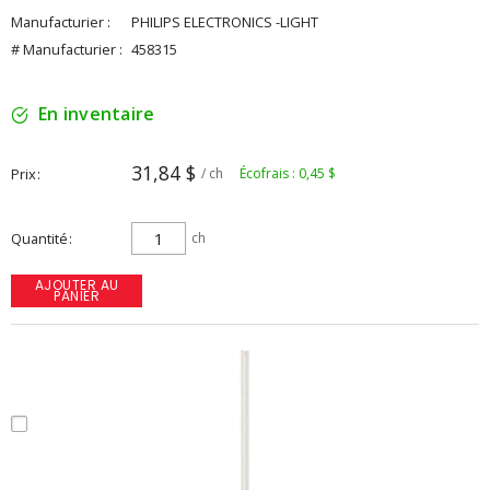
Manufacturier :
PHILIPS ELECTRONICS -LIGHT
# Manufacturier :
458315
En inventaire
31,84 $
Prix
/ ch
Écofrais : 0,45 $
Quantité
ch
AJOUTER AU
PANIER