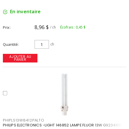
En inventaire
8,96 $
Prix
/ ch
Écofrais : 0,45 $
Quantité
ch
AJOUTER AU
PANIER
PHIPLS13W8412PALTO
PHILIPS ELECTRONICS -LIGHT 146852 LAMPE FLUOR 13W GX234100K