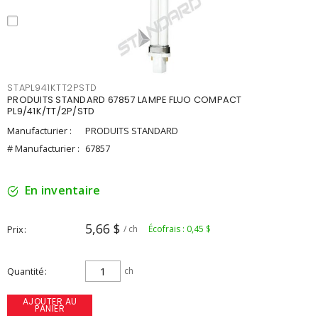
STAPL941KTT2PSTD
PRODUITS STANDARD 67857 LAMPE FLUO COMPACT
PL9/41K/TT/2P/STD
Manufacturier :
PRODUITS STANDARD
# Manufacturier :
67857
En inventaire
5,66 $
Prix
/ ch
Écofrais : 0,45 $
Quantité
ch
AJOUTER AU
PANIER