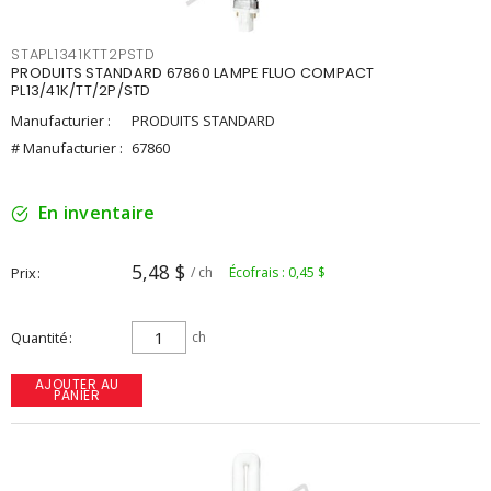
STAPL1341KTT2PSTD
PRODUITS STANDARD 67860 LAMPE FLUO COMPACT
PL13/41K/TT/2P/STD
Manufacturier :
PRODUITS STANDARD
# Manufacturier :
67860
En inventaire
5,48 $
Prix
/ ch
Écofrais : 0,45 $
Quantité
ch
AJOUTER AU
PANIER