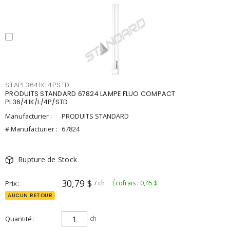
STAPL3641KL4PSTD
PRODUITS STANDARD 67824 LAMPE FLUO COMPACT
PL36/41K/L/4P/STD
Manufacturier :
PRODUITS STANDARD
# Manufacturier :
67824
Rupture de Stock
30,79 $
Prix
/ ch
Écofrais : 0,45 $
AUCUN RETOUR
Quantité
ch