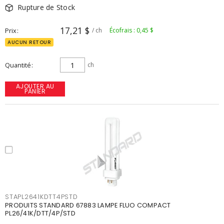
Rupture de Stock
17,21 $
Prix
/ ch
Écofrais : 0,45 $
AUCUN RETOUR
Quantité
ch
AJOUTER AU
PANIER
STAPL2641KDTT4PSTD
PRODUITS STANDARD 67883 LAMPE FLUO COMPACT
PL26/41K/DTT/4P/STD