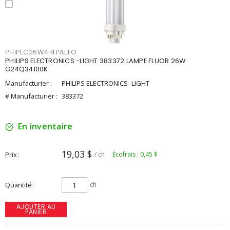
PHIPLC26W414PALTO
PHILIPS ELECTRONICS -LIGHT 383372 LAMPE FLUOR 26W
G24Q34100K
Manufacturier :
PHILIPS ELECTRONICS -LIGHT
# Manufacturier :
383372
En inventaire
19,03 $
Prix
/ ch
Écofrais : 0,45 $
Quantité
ch
AJOUTER AU
PANIER