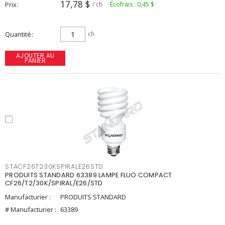
17,78 $
Prix
/ ch
Écofrais : 0,45 $
Quantité
ch
AJOUTER AU
PANIER
STACF26T230KSPIRALE26STD
PRODUITS STANDARD 63389 LAMPE FLUO COMPACT
CF26/T2/30K/SPIRAL/E26/STD
Manufacturier :
PRODUITS STANDARD
# Manufacturier :
63389