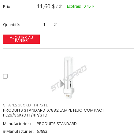
11,60 $
Prix
/ ch
Écofrais : 0,45 $
Quantité
ch
AJOUTER AU
PANIER
STAPL2635KDTT4PSTD
PRODUITS STANDARD 67882 LAMPE FLUO COMPACT
PL26/35K/DTT/4P/STD
Manufacturier :
PRODUITS STANDARD
# Manufacturier :
67882