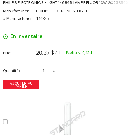
PHILIPS ELECTRONICS -LIGHT 146845 LAMPE FLUOR 13W GX233500K
Manufacturier :
PHILIPS ELECTRONICS -LIGHT
# Manufacturier :
146845
En inventaire
20,37 $
Prix
/ ch
Écofrais : 0,45 $
Quantité
ch
AJOUTER AU
PANIER