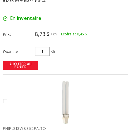
# Manufacturier :
67874
En inventaire
8,73 $
Prix
/ ch
Écofrais : 0,45 $
Quantité
ch
AJOUTER AU
PANIER
PHIPLS13W8352PALTO