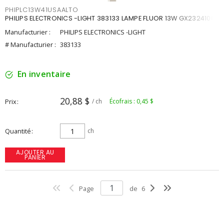
PHIPLC13W41USAALTO
PHILIPS ELECTRONICS -LIGHT 383133 LAMPE FLUOR 13W GX2324100K
Manufacturier :
PHILIPS ELECTRONICS -LIGHT
# Manufacturier :
383133
En inventaire
20,88 $
Prix
/ ch
Écofrais : 0,45 $
Quantité
ch
AJOUTER AU
PANIER
Page
de
6