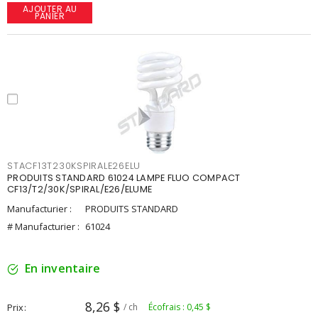
AJOUTER AU
PANIER
STACF13T230KSPIRALE26ELU
PRODUITS STANDARD 61024 LAMPE FLUO COMPACT
CF13/T2/30K/SPIRAL/E26/ELUME
Manufacturier :
PRODUITS STANDARD
# Manufacturier :
61024
En inventaire
8,26 $
Prix
/ ch
Écofrais : 0,45 $