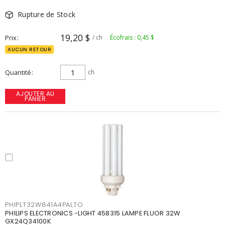
Rupture de Stock
19,20 $
Prix
/ ch
Écofrais : 0,45 $
AUCUN RETOUR
Quantité
ch
AJOUTER AU
PANIER
PHIPLT32W841A4PALTO
PHILIPS ELECTRONICS -LIGHT 458315 LAMPE FLUOR 32W
GX24Q34100K