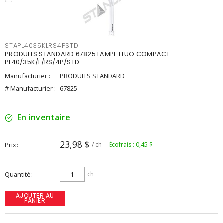
STAPL4035KLRS4PSTD
PRODUITS STANDARD 67825 LAMPE FLUO COMPACT
PL40/35K/L/RS/4P/STD
Manufacturier :
PRODUITS STANDARD
# Manufacturier :
67825
En inventaire
23,98 $
Prix
/ ch
Écofrais : 0,45 $
Quantité
ch
AJOUTER AU
PANIER