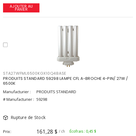
AJOUTER AU
PANIER
STA27WFML6500KGX10Q4BASE
PRODUITS STANDARD 59298 LAMPE CFL A-BROCHE 4-PIN/ 27W /
6500K
Manufacturier :
PRODUITS STANDARD
# Manufacturier :
59298
Rupture de Stock
161,28 $
Prix
/ ch
Écofrais : 0,45 $