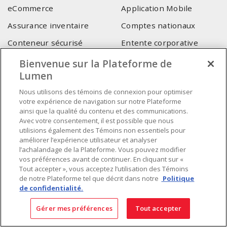
eCommerce
Application Mobile
Assurance inventaire
Comptes nationaux
Conteneur sécurisé
Entente corporative
Service pour consultant-
Services techniques Lumen
Bienvenue sur la Plateforme de
intégrateur
Lumen
Nous utilisons des témoins de connexion pour optimiser
SIÈGE SOCIAL
votre expérience de navigation sur notre Plateforme
ainsi que la qualité du contenu et des communications.
4655, Autoroute 440 Ouest
Avec votre consentement, il est possible que nous
Laval, QC, H7P 5P9
utilisions également des Témoins non essentiels pour
améliorer l’expérience utilisateur et analyser
Tél.
:
450 688-9249
l’achalandage de la Plateforme. Vous pouvez modifier
Sans frais
:
1 800 599-9249
vos préférences avant de continuer. En cliquant sur «
Téléc.
:
450 686-1444
Tout accepter », vous acceptez l’utilisation des Témoins
de notre Plateforme tel que décrit dans notre
Politique
Service d'urgence
:
1 800 363-0303
(Après les heures de
de confidentialité.
bureau - 17h00 et 7h00, Frais applicables)
Gérer mes préférences
Tout accepter
Fait au Canada avec des composants canadiens et importés