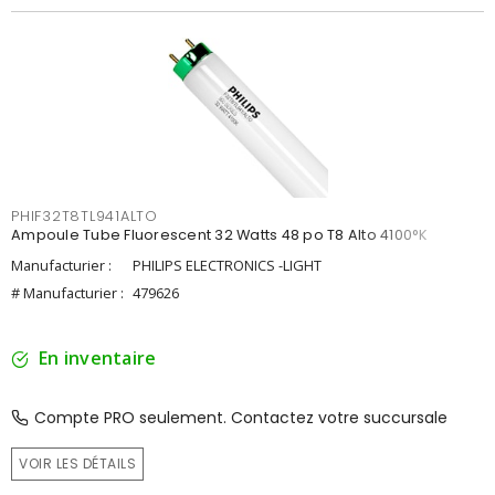
PHIF32T8TL941ALTO
Ampoule Tube Fluorescent 32 Watts 48 po T8 Alto 4100°K
Manufacturier :
PHILIPS ELECTRONICS -LIGHT
# Manufacturier :
479626
En inventaire
Compte PRO seulement. Contactez votre succursale
VOIR LES DÉTAILS