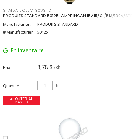
STA15A15CL5M130VSTD
PRODUITS STANDARD 50125 LAMPE INCAN 15A15/CL/5M/130V/STD
Manufacturier :
PRODUITS STANDARD
# Manufacturier :
50125
En inventaire
3,78 $
Prix
/ ch
Quantité
ch
AJOUTER AU
PANIER