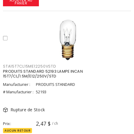
AJOUTER AU
PANIER
STA15T7CL15ME12250VSTD
PRODUITS STANDARD 52193 LAMPE INCAN
15T7/CL/1.5M/E12/250V/STD
Manufacturier :
PRODUITS STANDARD
# Manufacturier :
52193
Rupture de Stock
2,47 $
Prix
/ ch
AUCUN RETOUR