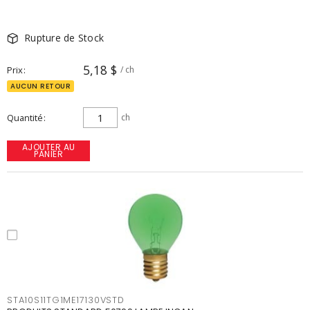
Rupture de Stock
5,18 $
Prix
/ ch
AUCUN RETOUR
Quantité
ch
AJOUTER AU
PANIER
STA10S11TG1ME17130VSTD