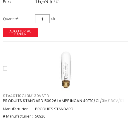
16,69 $
Prix
/ ch
Quantité
ch
AJOUTER AU
PANIER
STA40T10CL3M130VSTD
PRODUITS STANDARD 50926 LAMPE INCAN 40T10/CL/3M/130V/STD
Manufacturier :
PRODUITS STANDARD
# Manufacturier :
50926