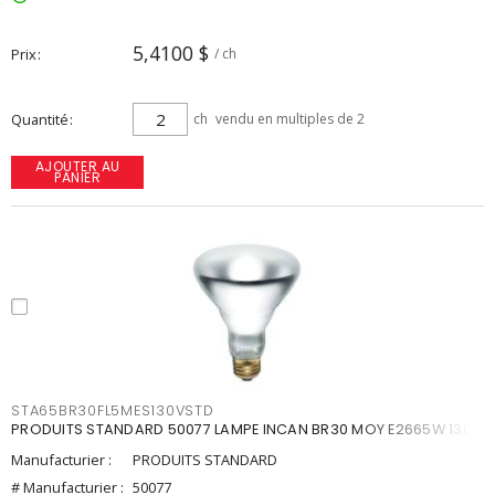
5,4100 $
Prix
/ ch
Quantité
ch
vendu en multiples de 2
AJOUTER AU
PANIER
STA65BR30FL5MES130VSTD
PRODUITS STANDARD 50077 LAMPE INCAN BR30 MOY E2665W 130V
Manufacturier :
PRODUITS STANDARD
# Manufacturier :
50077