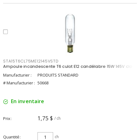
STA15T6CL75ME12145VSTD
Ampoule incandescente T6 culot E12 candélabre 15W 145V clair
Manufacturier :
PRODUITS STANDARD
# Manufacturier :
50668
En inventaire
1,75 $
Prix
/ ch
Quantité
ch