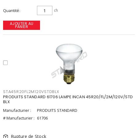
Quantité
ch
AJOUTER AU
PANIER
STA45R20FL2M120VSTDBLX
PRODUITS STANDARD 61706 LAMPE INCAN 45R20/FL/2M/120V/STD
BLX
Manufacturier :
PRODUITS STANDARD
# Manufacturier :
61706
Rupture de Stock