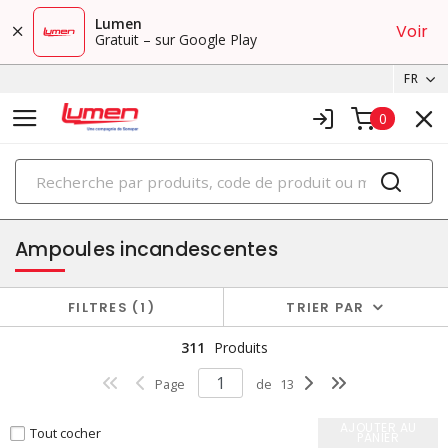
Lumen
Voir
Gratuit – sur Google Play
FR
0
PRODUITS
ampoules
Ampoules incandescentes
FILTRES
1
TRIER PAR
311
Produits
Page
de
13
AJOUTER AU
Tout cocher
PANIER