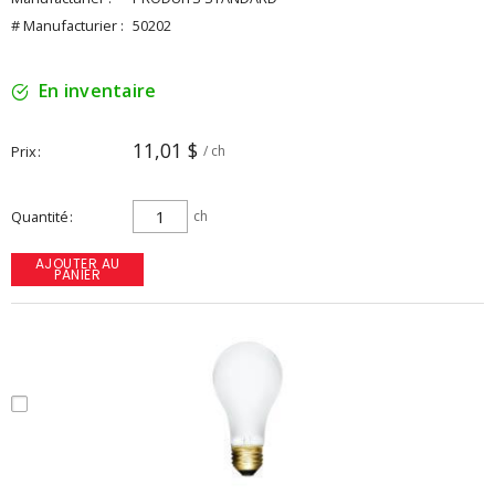
# Manufacturier :
50202
En inventaire
11,01 $
Prix
/ ch
Quantité
ch
AJOUTER AU
PANIER