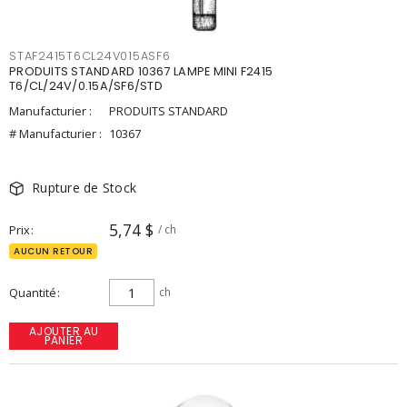
STAF2415T6CL24V015ASF6
PRODUITS STANDARD 10367 LAMPE MINI F2415
T6/CL/24V/0.15A/SF6/STD
Manufacturier :
PRODUITS STANDARD
# Manufacturier :
10367
Rupture de Stock
5,74 $
Prix
/ ch
AUCUN RETOUR
Quantité
ch
AJOUTER AU
PANIER