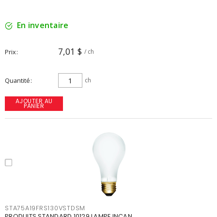
En inventaire
7,01 $
Prix
/ ch
Quantité
ch
AJOUTER AU
PANIER
STA75A19FRS130VSTDSM
PRODUITS STANDARD 10129 LAMPE INCAN