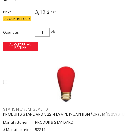
3,12 $
Prix
/ ch
AUCUN RETOUR
Quantité
ch
AJOUTER AU
PANIER
STA11S14CR3M130VSTD
PRODUITS STANDARD 52214 LAMPE INCAN 11S14/CR/3M/130V/STD
Manufacturier :
PRODUITS STANDARD
# Manufacturier :
52214