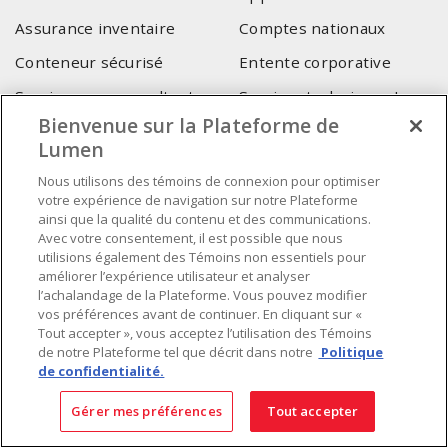
Assurance inventaire
Comptes nationaux
Conteneur sécurisé
Entente corporative
Service pour consultant-
Services techniques Lumen
intégrateur
Bienvenue sur la Plateforme de
Lumen
SIÈGE SOCIAL
Nous utilisons des témoins de connexion pour optimiser
votre expérience de navigation sur notre Plateforme
4655, Autoroute 440 Ouest
ainsi que la qualité du contenu et des communications.
Laval, QC, H7P 5P9
Avec votre consentement, il est possible que nous
utilisions également des Témoins non essentiels pour
Tél.
:
450 688-9249
améliorer l’expérience utilisateur et analyser
Sans frais
:
1 800 599-9249
l’achalandage de la Plateforme. Vous pouvez modifier
Téléc.
:
450 686-1444
vos préférences avant de continuer. En cliquant sur «
Service d'urgence
:
1 800 363-0303
(Après les heures de
Tout accepter », vous acceptez l’utilisation des Témoins
de notre Plateforme tel que décrit dans notre
Politique
bureau - 17h00 et 7h00, Frais applicables)
de confidentialité.
Fait au Canada avec des composants canadiens et importés
Gérer mes préférences
Tout accepter