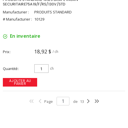
SECURITAIRE75A19/F/RS/130V/STD
Manufacturier :
PRODUITS STANDARD
# Manufacturier :
10129
En inventaire
18,92 $
Prix
/ ch
Quantité
ch
AJOUTER AU
PANIER
Page
de
13