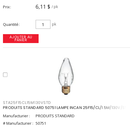
6,11 $
Prix
/ pk
Quantité
pk
AJOUTER AU
PANIER
STA25F15CL15M130VSTD
PRODUITS STANDARD 50751 LAMPE INCAN 25F15/CL/1.5M/130V/STD
Manufacturier :
PRODUITS STANDARD
# Manufacturier :
50751