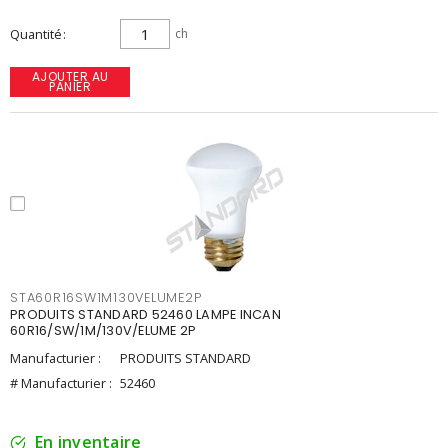
Quantité
ch
AJOUTER AU
PANIER
STA60R16SW1M130VELUME2P
PRODUITS STANDARD 52460 LAMPE INCAN
60R16/SW/1M/130V/ELUME 2P
Manufacturier :
PRODUITS STANDARD
# Manufacturier :
52460
En inventaire