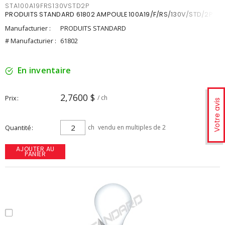
STA100A19FRS130VSTD2P
PRODUITS STANDARD 61802 AMPOULE 100A19/F/RS/130V/STD/2P
Manufacturier :
PRODUITS STANDARD
# Manufacturier :
61802
En inventaire
2,7600 $
Prix
/ ch
Votre avis
Quantité
ch
vendu en multiples de 2
AJOUTER AU
PANIER