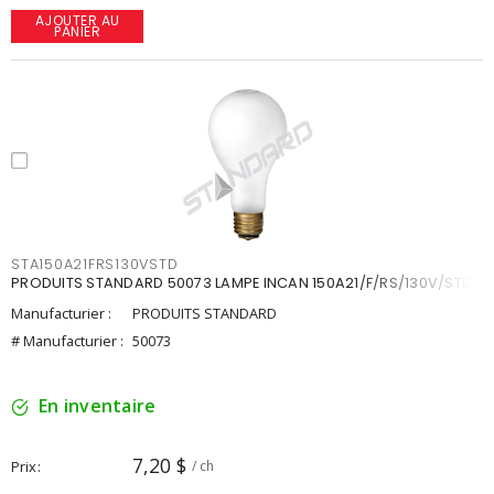
AJOUTER AU
PANIER
STA150A21FRS130VSTD
PRODUITS STANDARD 50073 LAMPE INCAN 150A21/F/RS/130V/STD
Manufacturier :
PRODUITS STANDARD
# Manufacturier :
50073
En inventaire
7,20 $
Prix
/ ch