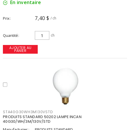
En inventaire
7,40 $
Prix
/ ch
Quantité
ch
AJOUTER AU
PANIER
STA40G30WH3M130VSTD
PRODUITS STANDARD 50202 LAMPE INCAN
40G30/WH/3M/130V/STD
Manufacturier :
PRODUITS STANDARD