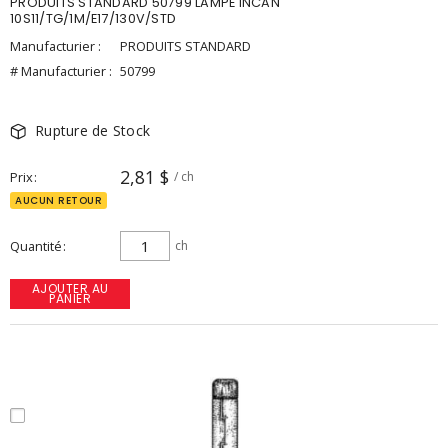
PRODUITS STANDARD 50799 LAMPE INCAN
10S11/TG/1M/E17/130V/STD
Manufacturier :
PRODUITS STANDARD
# Manufacturier :
50799
Rupture de Stock
2,81 $
Prix
/ ch
AUCUN RETOUR
Quantité
ch
AJOUTER AU
PANIER