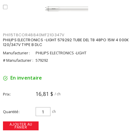
PHI15T8COR48840MF21G347V
PHILIPS ELECTRONICS -LIGHT 579292 TUBE DEL T8 48PO 15W 4 000K
120/347V TYPE B DLC
Manufacturier :
PHILIPS ELECTRONICS -LIGHT
# Manufacturier :
579292
En inventaire
16,81 $
Prix
/ ch
Quantité
ch
AJOUTER AU
PANIER