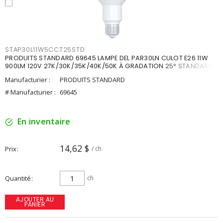
STAP30L11W5CCT25STD
PRODUITS STANDARD 69645 LAMPE DEL PAR30LN CULOT E26 11W
900LM 120V 27K/30K/35K/40K/50K À GRADATION 25° STANDARD
Manufacturier :
PRODUITS STANDARD
# Manufacturier :
69645
En inventaire
14,62 $
Prix
/ ch
Quantité
ch
AJOUTER AU
PANIER