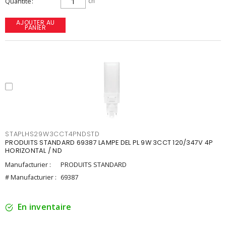
Quantité
ch
AJOUTER AU
PANIER
STAPLHS29W3CCT4PNDSTD
PRODUITS STANDARD 69387 LAMPE DEL PL 9W 3CCT 120/347V 4P
HORIZONTAL / ND
Manufacturier :
PRODUITS STANDARD
# Manufacturier :
69387
En inventaire