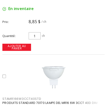
En inventaire
8,85 $
Prix
/ ch
Quantité
ch
AJOUTER AU
PANIER
STAMR166W3CCT40STD
PRODUITS STANDARD 70170 LAMPE DEL MR16 6W 3CCT 40D DIM