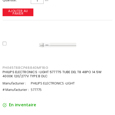
Quantité
AJOUTER AU
PANIER
PHI145T8BCP48840MF18G
PHILIPS ELECTRONICS -LIGHT 577775 TUBE DEL T8 48PO 14.5W
4000K 120/277V TYPE B DLC
Manufacturier :
PHILIPS ELECTRONICS -LIGHT
# Manufacturier :
577775
En inventaire