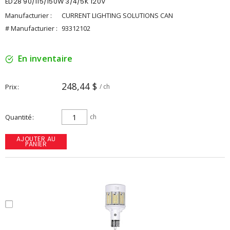
ED28 90/115/150W 3/4/5K 120V
Manufacturier :
CURRENT LIGHTING SOLUTIONS CAN
# Manufacturier :
93312102
En inventaire
248,44 $
Prix
/ ch
Quantité
ch
AJOUTER AU
PANIER