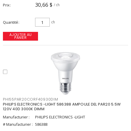
30,66 $
Prix
/ ch
Quantité
ch
AJOUTER AU
PANIER
PHI55PAR20CORF40930DIM
PHILIPS ELECTRONICS -LIGHT 586388 AMPOULE DEL PAR20 5.5W
120V 40D 3000K DIMM
Manufacturier :
PHILIPS ELECTRONICS -LIGHT
# Manufacturier :
586388