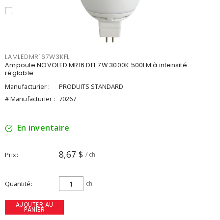
LAMLEDMR167W3KFL
Ampoule NOVOLED MR16 DEL 7W 3000K 500LM à intensité
réglable
Manufacturier :
PRODUITS STANDARD
# Manufacturier :
70267
En inventaire
8,67 $
Prix
/ ch
Quantité
ch
AJOUTER AU
PANIER