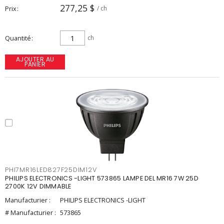
277,25 $
Prix
/ ch
Quantité
ch
AJOUTER AU
PANIER
PHI7MR16LED827F25DIM12V
PHILIPS ELECTRONICS -LIGHT 573865 LAMPE DEL MR16 7W 25D
2700K 12V DIMMABLE
Manufacturier :
PHILIPS ELECTRONICS -LIGHT
# Manufacturier :
573865