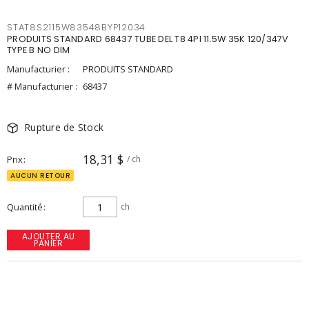
STAT8S2115W83548BYP12034
PRODUITS STANDARD 68437 TUBE DEL T8 4PI 11.5W 35K 120/347V
TYPE B NO DIM
Manufacturier :
PRODUITS STANDARD
# Manufacturier :
68437
Rupture de Stock
18,31 $
Prix
/ ch
AUCUN RETOUR
Quantité
ch
AJOUTER AU
PANIER