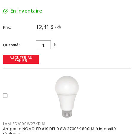
En inventaire
12,41 $
Prix
/ ch
Quantité
ch
AJOUTER AU
PANIER
LAMLEDA199W27KDIM
Ampoule NOVOLED A19 DEL 9.8W 2700°K 800LM à intensité
réglable