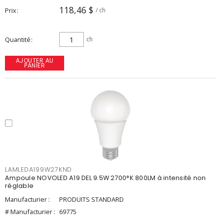
118,46 $
Prix
/ ch
Quantité
ch
AJOUTER AU
PANIER
LAMLEDA199W27KND
Ampoule NOVOLED A19 DEL 9.5W 2700°K 800LM à intensité non
réglable
Manufacturier :
PRODUITS STANDARD
# Manufacturier :
69775