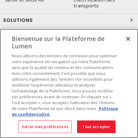
transports
SOLUTIONS
eCommerce
Application Mobile
Bienvenue sur la Plateforme de
Assurance inventaire
Lumen
Comptes nationaux
Conteneur sécurisé
Entente corporative
Nous utilisons des témoins de connexion pour optimiser
votre expérience de navigation sur notre Plateforme
Service pour consultant-
Services techniques Lumen
ainsi que la qualité du contenu et des communications.
intégrateur
Avec votre consentement, il est possible que nous
utilisions également des Témoins non essentiels pour
améliorer l’expérience utilisateur et analyser
SIÈGE SOCIAL
l’achalandage de la Plateforme. Vous pouvez modifier
vos préférences avant de continuer. En cliquant sur «
4655, Autoroute 440 Ouest
Tout accepter », vous acceptez l’utilisation des Témoins
Laval, QC, H7P 5P9
de notre Plateforme tel que décrit dans notre
Politique
de confidentialité.
Tél.
:
450 688-9249
Sans frais
:
1 800 599-9249
Gérer mes préférences
Tout accepter
Téléc.
:
450 686-1444