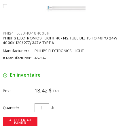
PHI24T5LEDHO484000IF
PHILIPS ELECTRONICS -LIGHT 467142 TUBE DEL T5HO 46PO 24W
4000K 120/277/347V TYPE A
Manufacturier :
PHILIPS ELECTRONICS -LIGHT
# Manufacturier :
467142
En inventaire
18,42 $
Prix
/ ch
Quantité
ch
AJOUTER AU
PANIER