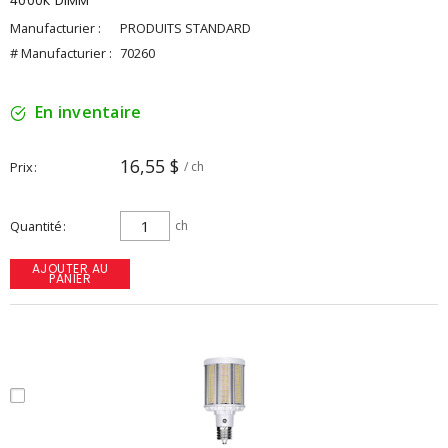
4000K DIMM
Manufacturier :
PRODUITS STANDARD
# Manufacturier :
70260
En inventaire
16,55 $
Prix
/ ch
Quantité
ch
AJOUTER AU
PANIER