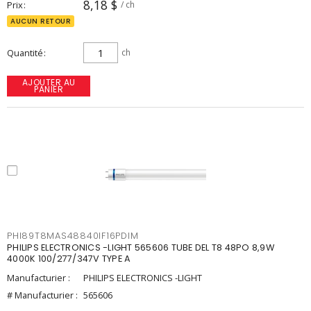
8,18 $
Prix
/ ch
AUCUN RETOUR
Quantité
ch
AJOUTER AU
PANIER
PHI89T8MAS48840IF16PDIM
PHILIPS ELECTRONICS -LIGHT 565606 TUBE DEL T8 48PO 8,9W
4000K 100/277/347V TYPE A
Manufacturier :
PHILIPS ELECTRONICS -LIGHT
# Manufacturier :
565606