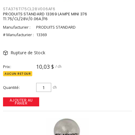
STA376T175CL28V006AF6
PRODUITS STANDARD 13369 LAMPE MINI 376
T1.75/CL/28V/0.06A/F6
Manufacturier :
PRODUITS STANDARD
# Manufacturier :
13369
Rupture de Stock
10,03 $
Prix
/ ch
AUCUN RETOUR
Quantité
ch
AJOUTER AU
PANIER