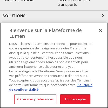
transports
SOLUTIONS
eCommerce
Application Mobile
Bienvenue sur la Plateforme de
Assurance inventaire
Lumen
Comptes nationaux
Conteneur sécurisé
Entente corporative
Nous utilisons des témoins de connexion pour optimiser
votre expérience de navigation sur notre Plateforme
Service pour consultant-
Services techniques Lumen
ainsi que la qualité du contenu et des communications.
intégrateur
Avec votre consentement, il est possible que nous
utilisions également des Témoins non essentiels pour
améliorer l’expérience utilisateur et analyser
SIÈGE SOCIAL
l’achalandage de la Plateforme. Vous pouvez modifier
vos préférences avant de continuer. En cliquant sur «
4655, Autoroute 440 Ouest
Tout accepter », vous acceptez l’utilisation des Témoins
Laval, QC, H7P 5P9
de notre Plateforme tel que décrit dans notre
Politique
de confidentialité.
Tél.
:
450 688-9249
Sans frais
:
1 800 599-9249
Gérer mes préférences
Tout accepter
Téléc.
:
450 686-1444