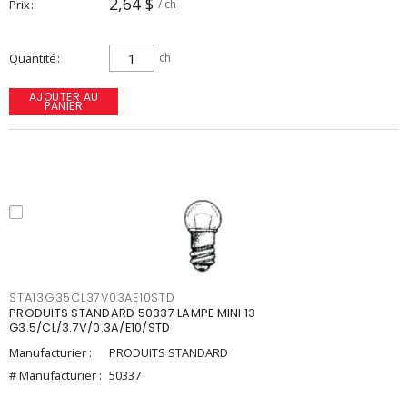
2,64 $
Prix
/ ch
Quantité
ch
AJOUTER AU
PANIER
STA13G35CL37V03AE10STD
PRODUITS STANDARD 50337 LAMPE MINI 13
G3.5/CL/3.7V/0.3A/E10/STD
Manufacturier :
PRODUITS STANDARD
# Manufacturier :
50337