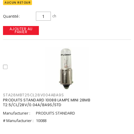
AUCUN RETOUR
Quantité
ch
AJOUTER AU
PANIER
STA28MBT25CL28V004ABA9S
PRODUITS STANDARD 10088 LAMPE MINI 28MB
T2.5/CL/28V/0.04A/BA9S/STD
Manufacturier :
PRODUITS STANDARD
# Manufacturier :
10088