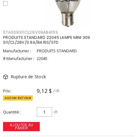
STA309S11CL28V09ABA15S
PRODUITS STANDARD 22045 LAMPE MINI 309
S11/CL/28V/0.9A/BA15S/STD
Manufacturier :
PRODUITS STANDARD
# Manufacturier :
22045
Rupture de Stock
9,12 $
Prix
/ ch
AUCUN RETOUR
Quantité
ch
AJOUTER AU
PANIER