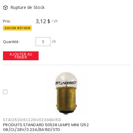
Rupture de Stock
3,12 $
Prix
/ ch
AUCUN RETOUR
Quantité
ch
AJOUTER AU
PANIER
STA1252G6CL28V023ABA15D
PRODUITS STANDARD 50538 LAMPE MINI 1252
G6/CL/28V/0.23A/BA15D/STD