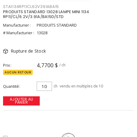
STA1134RP11CL62V391ABA15
PRODUITS STANDARD 13028 LAMPE MINI 1134
RP11/CL/6.2V/3.91A/BA15D/STD
Manufacturier :
PRODUITS STANDARD
# Manufacturier :
13028
Rupture de Stock
4,7700 $
Prix
/ ch
AUCUN RETOUR
Quantité
ch
vendu en multiples de 10
AJOUTER AU
PANIER