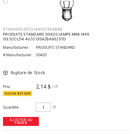
STA1445G35CL144V0135ABA9
PRODUITS STANDARD 50420 LAMPE MINI 1445
G3.5/CL/14.4V/0.135A/BA9S/STD
Manufacturier :
PRODUITS STANDARD
# Manufacturier :
50420
Rupture de Stock
2,14 $
Prix
/ ch
AUCUN RETOUR
Quantité
ch
AJOUTER AU
PANIER