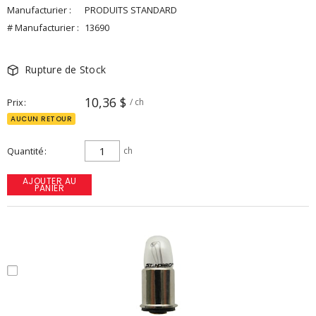
Manufacturier :
PRODUITS STANDARD
# Manufacturier :
13690
Rupture de Stock
10,36 $
Prix
/ ch
AUCUN RETOUR
Quantité
ch
AJOUTER AU
PANIER