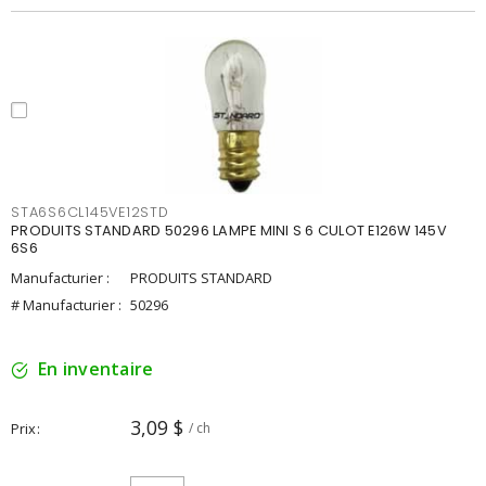
STA6S6CL145VE12STD
PRODUITS STANDARD 50296 LAMPE MINI S 6 CULOT E126W 145V
6S6
Manufacturier :
PRODUITS STANDARD
# Manufacturier :
50296
En inventaire
3,09 $
Prix
/ ch