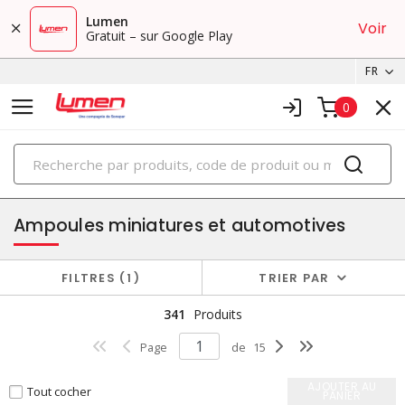
Lumen
Voir
Gratuit – sur Google Play
FR
0
PRODUITS
ampoules
Ampoules miniatures et automotives
FILTRES
1
TRIER PAR
341
Produits
Page
de
15
AJOUTER AU
Tout cocher
PANIER