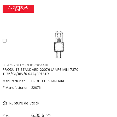
AJOUTER AU
PANIER
STA7370T175CL18V004ABP
PRODUITS STANDARD 22076 LAMPE MINI 7370
T1.75/CL/18V/0.04A/BP/STD
Manufacturier :
PRODUITS STANDARD
# Manufacturier :
22076
Rupture de Stock
6,30 $
Prix
/ ch