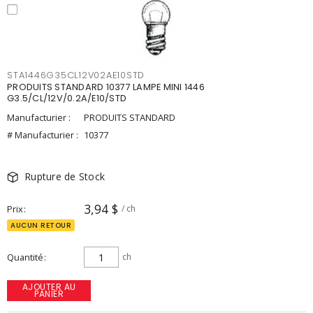
STA1446G35CL12V02AE10STD
PRODUITS STANDARD 10377 LAMPE MINI 1446
G3.5/CL/12V/0.2A/E10/STD
Manufacturier :
PRODUITS STANDARD
# Manufacturier :
10377
Rupture de Stock
3,94 $
Prix
/ ch
AUCUN RETOUR
Quantité
ch
AJOUTER AU
PANIER