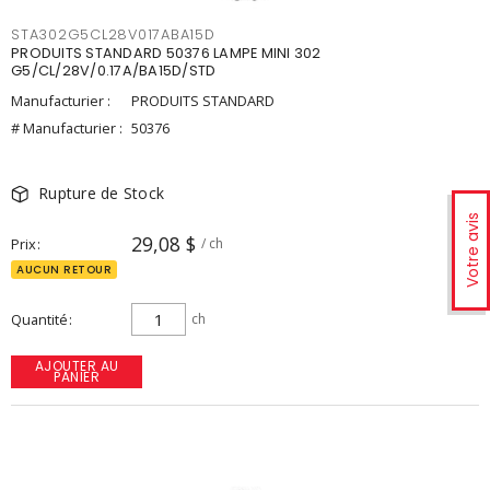
STA302G5CL28V017ABA15D
PRODUITS STANDARD 50376 LAMPE MINI 302
G5/CL/28V/0.17A/BA15D/STD
Manufacturier :
PRODUITS STANDARD
# Manufacturier :
50376
Rupture de Stock
Votre avis
29,08 $
Prix
/ ch
AUCUN RETOUR
Quantité
ch
AJOUTER AU
PANIER