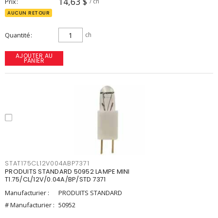
14,63 $
Prix
/ ch
AUCUN RETOUR
Quantité
ch
AJOUTER AU
PANIER
STAT175CL12V004ABP7371
PRODUITS STANDARD 50952 LAMPE MINI
T1.75/CL/12V/0.04A/BP/STD 7371
Manufacturier :
PRODUITS STANDARD
# Manufacturier :
50952