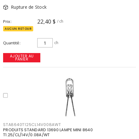
Rupture de Stock
22,40 $
Prix
/ ch
AUCUN RETOUR
Quantité
ch
AJOUTER AU
PANIER
STA8640T125CL14V008AWT
PRODUITS STANDARD 13690 LAMPE MINI 8640
T1.25/CL/14V/0.08A/WT