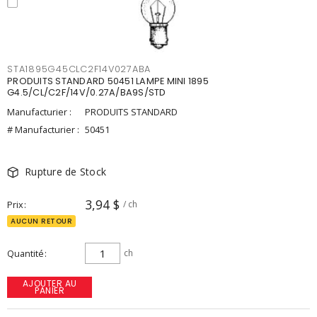
STA1895G45CLC2F14V027ABA
PRODUITS STANDARD 50451 LAMPE MINI 1895
G4.5/CL/C2F/14V/0.27A/BA9S/STD
Manufacturier :
PRODUITS STANDARD
# Manufacturier :
50451
Rupture de Stock
3,94 $
Prix
/ ch
AUCUN RETOUR
Quantité
ch
AJOUTER AU
PANIER