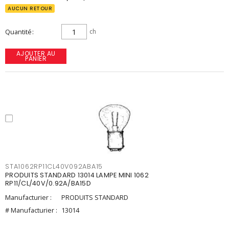
AUCUN RETOUR
Quantité
ch
AJOUTER AU
PANIER
STA1062RP11CL40V092ABA15
PRODUITS STANDARD 13014 LAMPE MINI 1062
RP11/CL/40V/0.92A/BA15D
Manufacturier :
PRODUITS STANDARD
# Manufacturier :
13014