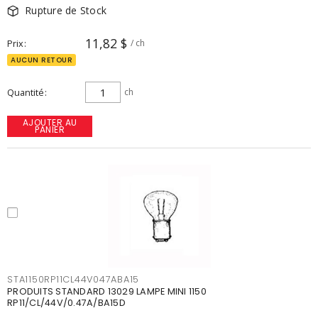
Rupture de Stock
11,82 $
Prix
/ ch
AUCUN RETOUR
Quantité
ch
AJOUTER AU
PANIER
STA1150RP11CL44V047ABA15
PRODUITS STANDARD 13029 LAMPE MINI 1150
RP11/CL/44V/0.47A/BA15D