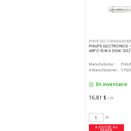
PHI15T8COR48840M
PHILIPS ELECTRONICS 
48PO 15W 4 000K 120/
Manufacturier :
PHILI
# Manufacturier :
5792
En inventaire
16,81 $
/ ch
ch
AJOUTER AU
PANIER