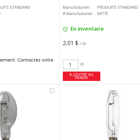
UITS STANDARD
Manufacturier :
PRODUITS STANDARD
9
# Manufacturier :
69775
En inventaire
2,01 $
/ ch
ement. Contactez votre
ch
AJOUTER AU
PANIER