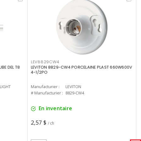
LEV8829CW4
UBE DEL T8
LEVITON 8829-CW4 PORCELAINE PLAST 660W600V
4-1/2PO
-LIGHT
Manufacturier :
LEVITON
# Manufacturier :
8829-CW4
En inventaire
2,57 $
/ ch