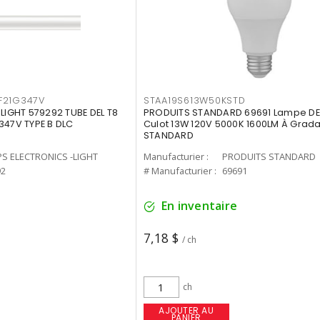
F21G347V
STAA19S613W50KSTD
-LIGHT 579292 TUBE DEL T8
PRODUITS STANDARD 69691 Lampe DEL
347V TYPE B DLC
Culot 13W 120V 5000K 1600LM À Grada
STANDARD
PS ELECTRONICS -LIGHT
Manufacturier :
PRODUITS STANDARD
92
# Manufacturier :
69691
En inventaire
7,18 $
/ ch
ch
AJOUTER AU
PANIER