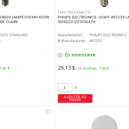
PHIC150S55ALTO
68500 LAMPE DHI MH 400W
PHILIPS ELECTRONICS -LIGHT 467233 
0K CLAIRE
150ED23 1/2GOLIATH
UITS STANDARD
Manufacturier :
PHILIPS ELECTRONICS 
0
# Manufacturier :
467233
En inventaire
29,13 $
 1,85 $
/ ch
Écofrais : 1,85 $
ch
AJOUTER AU
PANIER