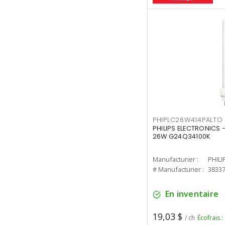
PHIPLC26W414PALTO
PHILIPS ELECTRONICS 
26W G24Q34100K
Manufacturier :
PHILI
# Manufacturier :
3833
En inventaire
19,03 $
/ ch
Écofrais :