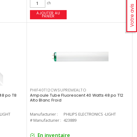
ch
Votre avis
AJOUTER AU
PANIER
PHIF40T12CWSUPREMEALTO
48 po T8
Ampoule Tube Fluorescent 40 Watts 48 po T12
Alto Blanc Froid
-LIGHT
Manufacturier :
PHILIPS ELECTRONICS -LIGHT
# Manufacturier :
423889
En inventaire