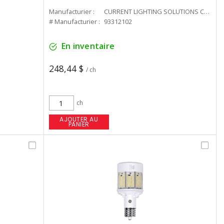
Manufacturier :
CURRENT LIGHTING SOLUTIONS CAN
# Manufacturier :
93312102
En inventaire
248,44 $
/ ch
ch
AJOUTER AU
PANIER