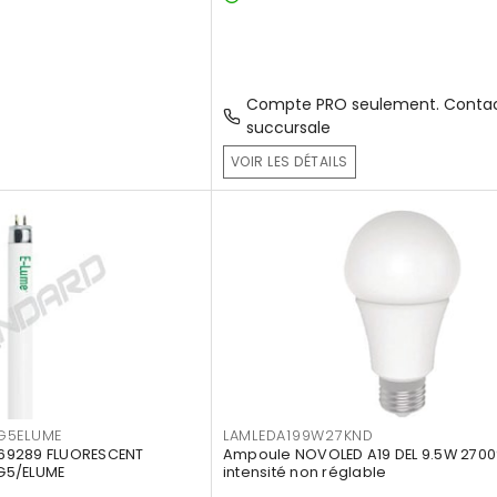
Compte PRO seulement. Contac
succursale
VOIR LES DÉTAILS
G5ELUME
LAMLEDA199W27KND
69289 FLUORESCENT
Ampoule NOVOLED A19 DEL 9.5W 2700
G5/ELUME
intensité non réglable