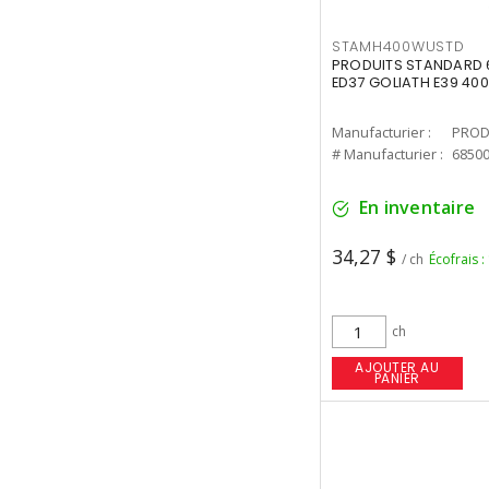
STAMH400WUSTD
PRODUITS STANDARD 
ED37 GOLIATH E39 400
Manufacturier :
PROD
# Manufacturier :
6850
En inventaire
34,27 $
/ ch
Écofrais :
ch
AJOUTER AU
PANIER