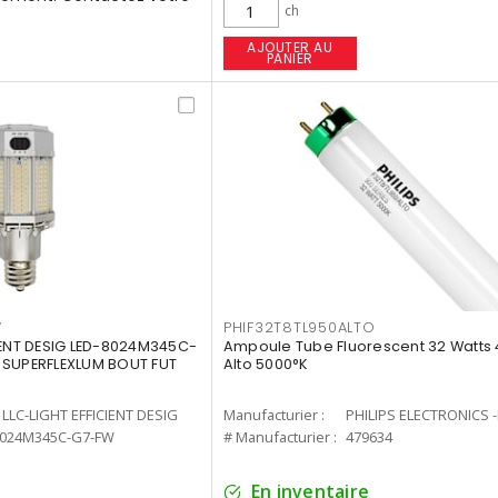
ch
AJOUTER AU
PANIER
W
PHIF32T8TL950ALTO
IENT DESIG LED-8024M345C-
Ampoule Tube Fluorescent 32 Watts 
 SUPERFLEXLUM BOUT FUT
Alto 5000°K
LLC-LIGHT EFFICIENT DESIG
Manufacturier :
PHILIPS ELECTRONICS 
8024M345C-G7-FW
# Manufacturier :
479634
En inventaire