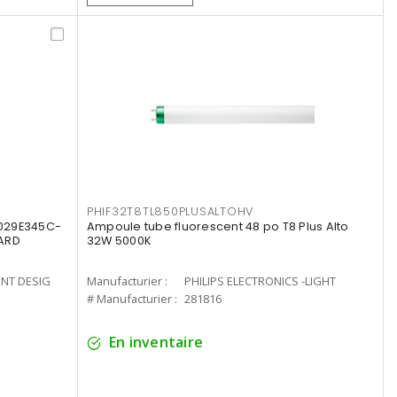
PHIF32T8TL850PLUSALTOHV
8029E345C-
Ampoule tube fluorescent 48 po T8 Plus Alto
LARD
32W 5000K
ENT DESIG
Manufacturier :
PHILIPS ELECTRONICS -LIGHT
# Manufacturier :
281816
En inventaire