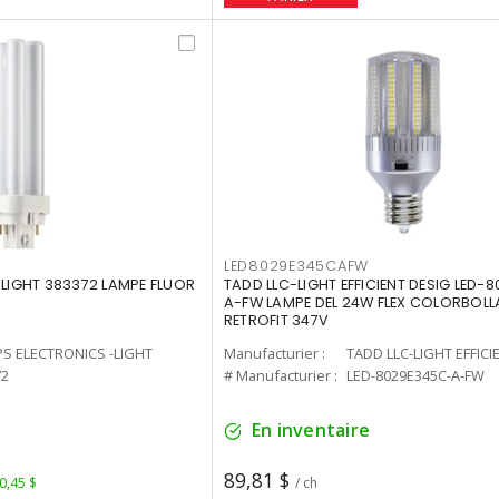
LED8029E345CAFW
-LIGHT 383372 LAMPE FLUOR
TADD LLC-LIGHT EFFICIENT DESIG LED-
A-FW LAMPE DEL 24W FLEX COLORBOL
RETROFIT 347V
PS ELECTRONICS -LIGHT
Manufacturier :
TADD LLC-LIGHT EFFICI
72
# Manufacturier :
LED-8029E345C-A-FW
En inventaire
89,81 $
 0,45 $
/ ch