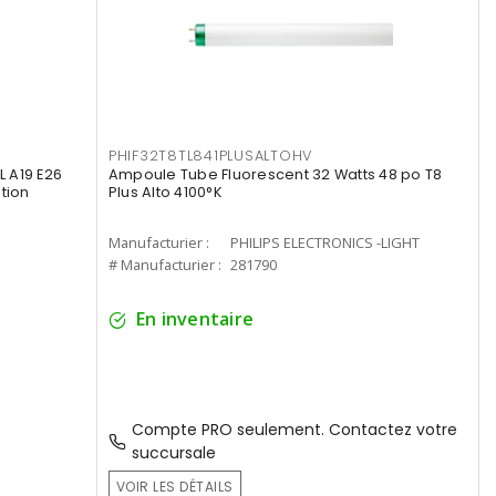
PHIF32T8TL841PLUSALTOHV
 A19 E26
Ampoule Tube Fluorescent 32 Watts 48 po T8
tion
Plus Alto 4100°K
Manufacturier :
PHILIPS ELECTRONICS -LIGHT
# Manufacturier :
281790
En inventaire
Compte PRO seulement. Contactez votre
succursale
VOIR LES DÉTAILS