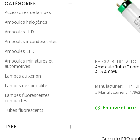
CATÉGORIES
Accessoires de lampes
Ampoules halogènes
Ampoules HID
Ampoules incandescentes
Ampoules LED
Ampoules miniatures et
PHIF32T8TL941ALTO
automotives
Ampoule Tube Fluores
Alto 4100°K
Lampes au xénon
Lampes de spécialité
Manufacturier :
PHILI
# Manufacturier :
4796
Lampes fluorescentes
compactes
En inventaire
Tubes fluorescents
TYPE
Compte PRO seul