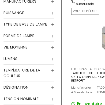
MANUFACTURIERS
succursale
VOIR LES DÉTAILS
PUISSANCE
TYPE DE BASE DE LAMPE
FORME DE LAMPE
VIE MOYENNE
LUMENS
LED8024M345CG7F
TEMPÉRATURE DE LA
TADD LLC-LIGHT EFFIC
COULEUR
G7-FW LAMPE DEL 45W
RETROFIT
DÉSIGNATION
Manufacturier :
TADD 
# Manufacturier :
LED-
TENSION NOMINALE
En inventaire