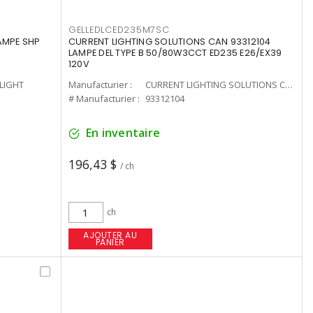
GELLEDLCED235M7SC
LAMPE SHP
CURRENT LIGHTING SOLUTIONS CAN 93312104
LAMPE DEL TYPE B 50/80W3CCT ED235 E26/EX39
120V
-LIGHT
Manufacturier :
CURRENT LIGHTING SOLUTIONS CAN
# Manufacturier :
93312104
En inventaire
196,43 $
/ ch
ch
AJOUTER AU
PANIER