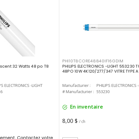
PHI10T8CORE48840IF16GDIM
cent 32 Watts 48 po T8
PHILIPS ELECTRONICS -LIGHT 553230 T
48PO 10W 4K120/277/347 VITRE TYPE A
PS ELECTRONICS -LIGHT
Manufacturier :
PHILIPS ELECTRONICS 
26
# Manufacturier :
553230
En inventaire
8,00 $
/ ch
ement. Contactez votre