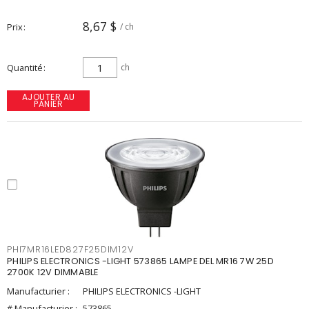
8,67 $
Prix
/ ch
Quantité
ch
AJOUTER AU
PANIER
PHI7MR16LED827F25DIM12V
PHILIPS ELECTRONICS -LIGHT 573865 LAMPE DEL MR16 7W 25D
2700K 12V DIMMABLE
Manufacturier :
PHILIPS ELECTRONICS -LIGHT
# Manufacturier :
573865