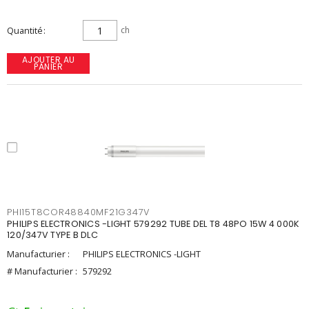
Quantité
ch
AJOUTER AU
PANIER
PHI15T8COR48840MF21G347V
PHILIPS ELECTRONICS -LIGHT 579292 TUBE DEL T8 48PO 15W 4 000K
120/347V TYPE B DLC
Manufacturier :
PHILIPS ELECTRONICS -LIGHT
# Manufacturier :
579292