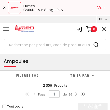
Lumen
Voir
Gratuit – sur Google Play
FR
0
PRODUITS
éclairage
Ampoules
FILTRES
0
TRIER PAR
2 356
Produits
Page
de
99
AJOUTER AU
Tout cocher
PANIER