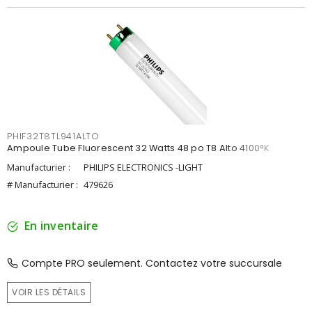
PHIF32T8TL941ALTO
Ampoule Tube Fluorescent 32 Watts 48 po T8 Alto 4100°K
Manufacturier :
PHILIPS ELECTRONICS -LIGHT
# Manufacturier :
479626
En inventaire
Compte PRO seulement. Contactez votre succursale
VOIR LES DÉTAILS