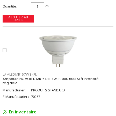
Quantité
ch
AJOUTER AU
PANIER
LAMLEDMR167W3KFL
Ampoule NOVOLED MR16 DEL 7W 3000K 500LM à intensité
réglable
Manufacturier :
PRODUITS STANDARD
# Manufacturier :
70267
En inventaire