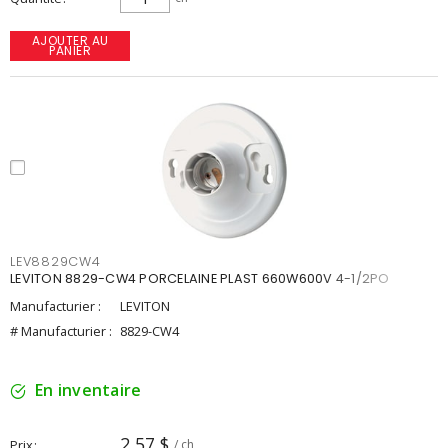
AJOUTER AU
PANIER
LEV8829CW4
LEVITON 8829-CW4 PORCELAINE PLAST 660W600V 4-1/2PO
Manufacturier :
LEVITON
# Manufacturier :
8829-CW4
En inventaire
2,57 $
Prix
/ ch