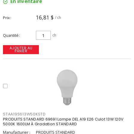
En inventaire
16,81 $
Prix
/ ch
Quantité
ch
AJOUTER AU
PANIER
STAA19S613W50KSTD
PRODUITS STANDARD 69691 Lampe DEL A19 E26 Culot 13W 120V
5000K 1600LM À Gradation STANDARD
Manufacturier :
PRODUITS STANDARD