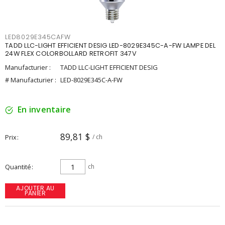
LED8029E345CAFW
TADD LLC-LIGHT EFFICIENT DESIG LED-8029E345C-A-FW LAMPE DEL
24W FLEX COLORBOLLARD RETROFIT 347V
Manufacturier :
TADD LLC-LIGHT EFFICIENT DESIG
# Manufacturier :
LED-8029E345C-A-FW
En inventaire
89,81 $
Prix
/ ch
Quantité
ch
AJOUTER AU
PANIER