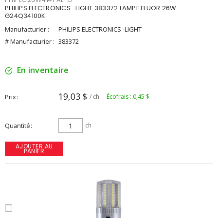
PHILIPS ELECTRONICS -LIGHT 383372 LAMPE FLUOR 26W
G24Q34100K
Manufacturier :
PHILIPS ELECTRONICS -LIGHT
# Manufacturier :
383372
En inventaire
19,03 $
Prix
/ ch
Écofrais : 0,45 $
Quantité
ch
AJOUTER AU
PANIER