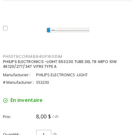
PHI10T8CORE48840IF16GDIM
PHILIPS ELECTRONICS -LIGHT 553230 TUBE DEL T8 48PO 10W
4K120/277/347 VITRE TYPE A
Manufacturier :
PHILIPS ELECTRONICS -LIGHT
# Manufacturier :
553230
En inventaire
8,00 $
Prix
/ ch
Quantité
ch