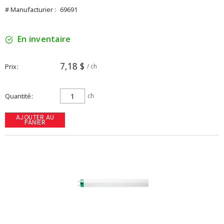
# Manufacturier :
69691
En inventaire
7,18 $
Prix
/ ch
Quantité
ch
AJOUTER AU
PANIER