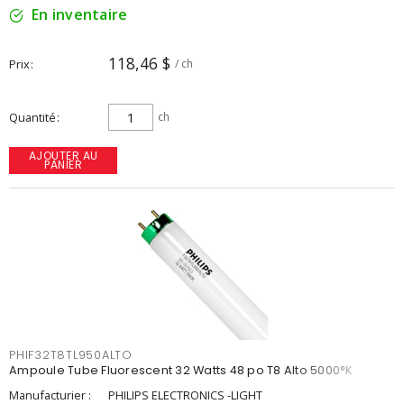
En inventaire
118,46 $
Prix
/ ch
Quantité
ch
AJOUTER AU
PANIER
PHIF32T8TL950ALTO
Ampoule Tube Fluorescent 32 Watts 48 po T8 Alto 5000°K
Manufacturier :
PHILIPS ELECTRONICS -LIGHT