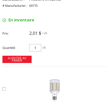
# Manufacturier :
69775
En inventaire
2,01 $
Prix
/ ch
Quantité
ch
AJOUTER AU
PANIER