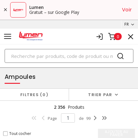
Lumen
Voir
Gratuit – sur Google Play
FR
0
PRODUITS
éclairage
Ampoules
FILTRES
0
TRIER PAR
2 356
Produits
Page
de
99
AJOUTER AU
Tout cocher
PANIER