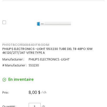
PHI10T8CORE48840IF16GDIM
PHILIPS ELECTRONICS -LIGHT 553230 TUBE DEL T8 48PO 10W
4K120/277/347 VITRE TYPE A
Manufacturier :
PHILIPS ELECTRONICS -LIGHT
# Manufacturier :
553230
En inventaire
8,00 $
Prix
/ ch
Quantité
ch