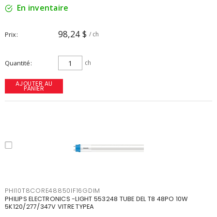
En inventaire
98,24 $
Prix
/ ch
Quantité
ch
AJOUTER AU
PANIER
PHI10T8CORE48850IF16GDIM
PHILIPS ELECTRONICS -LIGHT 553248 TUBE DEL T8 48PO 10W
5K120/277/347V VITRE TYPEA