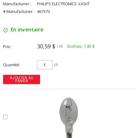
Manufacturier :
PHILIPS ELECTRONICS -LIGHT
# Manufacturier :
467373
En inventaire
30,59 $
Prix
/ ch
Écofrais : 1,85 $
Quantité
ch
AJOUTER AU
PANIER