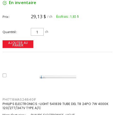
En inventaire
29,13 $
Prix
/ ch
Écofrais : 1,85 $
Quantité
ch
AJOUTER AU
PANIER
PHI7T8MAS24840IF
PHILIPS ELECTRONICS -LIGHT 541839 TUBE DEL T8 24PO 7W 4000K
120/277/347V TYPE A/C