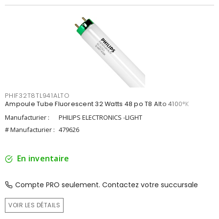
PHIF32T8TL941ALTO
Ampoule Tube Fluorescent 32 Watts 48 po T8 Alto 4100°K
Manufacturier :
PHILIPS ELECTRONICS -LIGHT
# Manufacturier :
479626
En inventaire
Compte PRO seulement. Contactez votre succursale
VOIR LES DÉTAILS