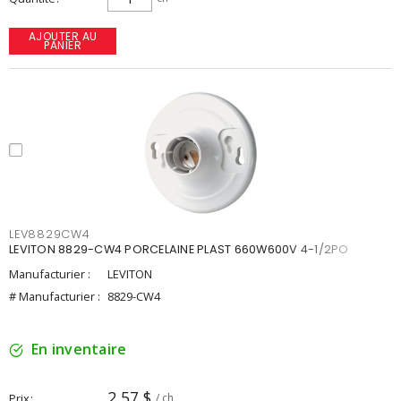
AJOUTER AU
PANIER
LEV8829CW4
LEVITON 8829-CW4 PORCELAINE PLAST 660W600V 4-1/2PO
Manufacturier :
LEVITON
# Manufacturier :
8829-CW4
En inventaire
2,57 $
Prix
/ ch