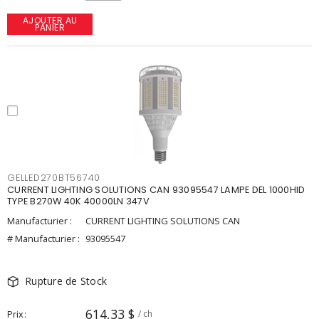
AJOUTER AU
PANIER
GELLED270BT56740
CURRENT LIGHTING SOLUTIONS CAN 93095547 LAMPE DEL 1000HID
TYPE B270W 40K 40000LN 347V
Manufacturier :
CURRENT LIGHTING SOLUTIONS CAN
# Manufacturier :
93095547
Rupture de Stock
614,33 $
Prix
/ ch