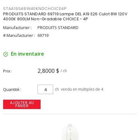
STAA19S48W40KNDCHOICE4P
PRODUITS STANDARD 69719 Lampe DEL A19 E26 Culot 8W 120V
4000K 800LM Non-Gradable CHOICE - 4P
Manufacturier :
PRODUITS STANDARD
# Manufacturier :
69719
En inventaire
2,8000 $
Prix
/ ch
Quantité
ch
vendu en multiples de 4
AJOUTER AU
PANIER