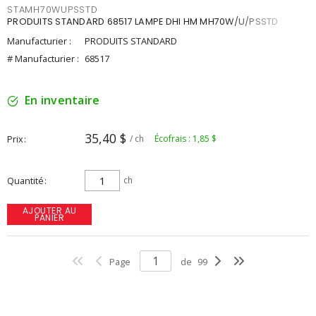
STAMH70WUPSSTD
PRODUITS STANDARD 68517 LAMPE DHI HM MH70W/U/PSSTD
Manufacturier :
PRODUITS STANDARD
# Manufacturier :
68517
En inventaire
35,40 $
Prix
/ ch
Écofrais : 1,85 $
Quantité
ch
AJOUTER AU
PANIER
Page
de
99