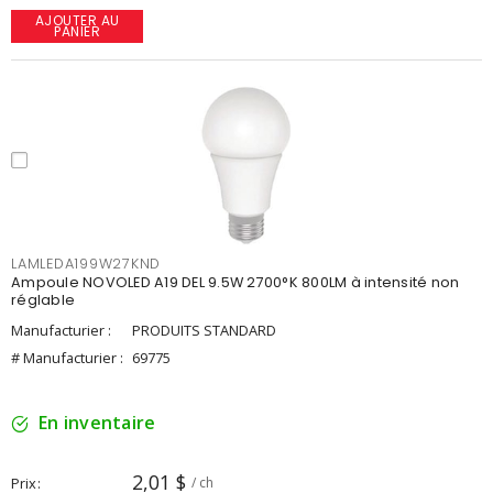
AJOUTER AU
PANIER
LAMLEDA199W27KND
Ampoule NOVOLED A19 DEL 9.5W 2700°K 800LM à intensité non
réglable
Manufacturier :
PRODUITS STANDARD
# Manufacturier :
69775
En inventaire
2,01 $
Prix
/ ch