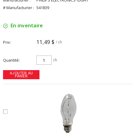
Manufacturier :
PHILIPS ELECTRONICS -LIGHT
# Manufacturier :
541839
En inventaire
11,49 $
Prix
/ ch
Quantité
ch
AJOUTER AU
PANIER