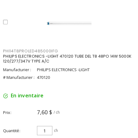
PHI14T8PROLED485000IFG
PHILIPS ELECTRONICS -LIGHT 470120 TUBE DEL T8 48PO 14W 5000K
120/277/347V TYPE A/C
Manufacturier :
PHILIPS ELECTRONICS -LIGHT
# Manufacturier :
470120
En inventaire
7,60 $
Prix
/ ch
Quantité
ch