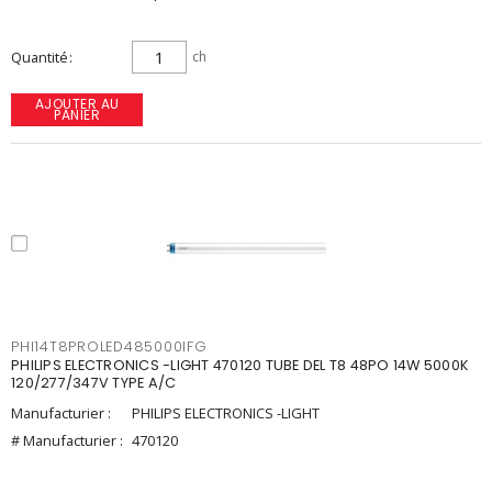
Quantité
ch
AJOUTER AU
PANIER
PHI14T8PROLED485000IFG
PHILIPS ELECTRONICS -LIGHT 470120 TUBE DEL T8 48PO 14W 5000K
120/277/347V TYPE A/C
Manufacturier :
PHILIPS ELECTRONICS -LIGHT
# Manufacturier :
470120