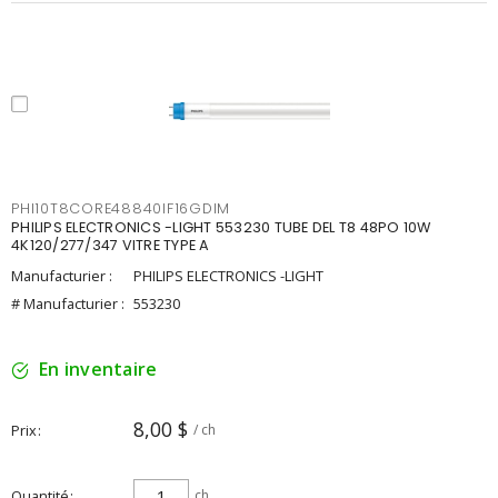
PHI10T8CORE48840IF16GDIM
PHILIPS ELECTRONICS -LIGHT 553230 TUBE DEL T8 48PO 10W
4K120/277/347 VITRE TYPE A
Manufacturier :
PHILIPS ELECTRONICS -LIGHT
# Manufacturier :
553230
En inventaire
8,00 $
Prix
/ ch
Quantité
ch