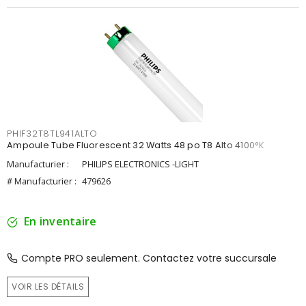
PHIF32T8TL941ALTO
Ampoule Tube Fluorescent 32 Watts 48 po T8 Alto 4100°K
Manufacturier :
PHILIPS ELECTRONICS -LIGHT
# Manufacturier :
479626
En inventaire
Compte PRO seulement. Contactez votre succursale
VOIR LES DÉTAILS