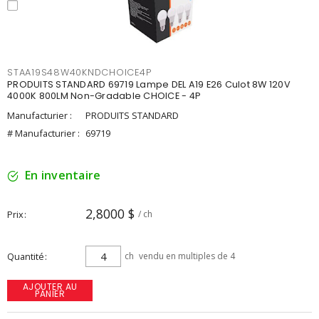
STAA19S48W40KNDCHOICE4P
PRODUITS STANDARD 69719 Lampe DEL A19 E26 Culot 8W 120V
4000K 800LM Non-Gradable CHOICE - 4P
Manufacturier :
PRODUITS STANDARD
# Manufacturier :
69719
En inventaire
2,8000 $
Prix
/ ch
Quantité
ch
vendu en multiples de 4
AJOUTER AU
PANIER