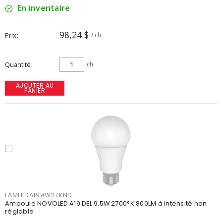
En inventaire
98,24 $
Prix
/ ch
Quantité
ch
AJOUTER AU
PANIER
LAMLEDA199W27KND
Ampoule NOVOLED A19 DEL 9.5W 2700°K 800LM à intensité non
réglable