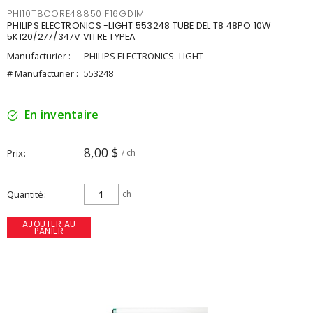
PHI10T8CORE48850IF16GDIM
PHILIPS ELECTRONICS -LIGHT 553248 TUBE DEL T8 48PO 10W
5K120/277/347V VITRE TYPEA
Manufacturier :
PHILIPS ELECTRONICS -LIGHT
# Manufacturier :
553248
En inventaire
8,00 $
Prix
/ ch
Quantité
ch
AJOUTER AU
PANIER