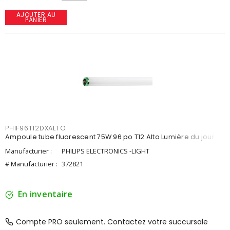
AJOUTER AU
PANIER
PHIF96T12DXALTO
Ampoule tube fluorescent 75W 96 po T12 Alto Lumière du jour
Manufacturier :
PHILIPS ELECTRONICS -LIGHT
# Manufacturier :
372821
En inventaire
Compte PRO seulement. Contactez votre succursale