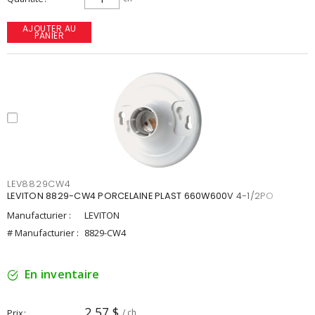
AJOUTER AU
PANIER
LEV8829CW4
LEVITON 8829-CW4 PORCELAINE PLAST 660W600V 4-1/2PO
Manufacturier :
LEVITON
# Manufacturier :
8829-CW4
En inventaire
2,57 $
Prix
/ ch