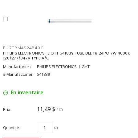
PHI7T8MAS24840IF
PHILIPS ELECTRONICS -LIGHT 541839 TUBE DEL T8 24PO 7W 4000K
120/277/347V TYPE A/C
Manufacturier :
PHILIPS ELECTRONICS -LIGHT
# Manufacturier :
541839
En inventaire
11,49 $
Prix
/ ch
Quantité
ch