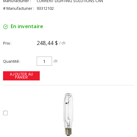
Manufacturier :
CURRENT LIGHTING SOLUTIONS CAN
# Manufacturier :
93312102
En inventaire
248,44 $
Prix
/ ch
Quantité
ch
AJOUTER AU
PANIER