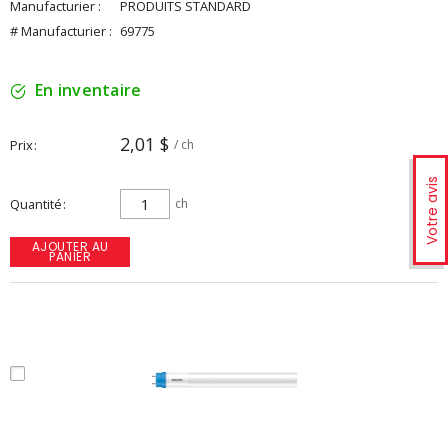
Manufacturier :
PRODUITS STANDARD
# Manufacturier :
69775
En inventaire
2,01 $
Prix
/ ch
Votre avis
Quantité
ch
AJOUTER AU
PANIER