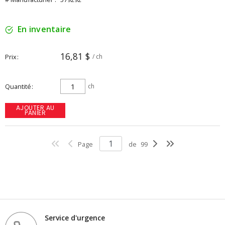
En inventaire
16,81 $
Prix
/ ch
Quantité
ch
AJOUTER AU
PANIER
Page
de
99
Service d'urgence