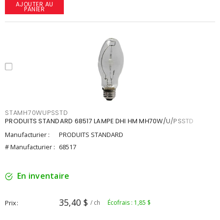
AJOUTER AU
PANIER
STAMH70WUPSSTD
PRODUITS STANDARD 68517 LAMPE DHI HM MH70W/U/PSSTD
Manufacturier :
PRODUITS STANDARD
# Manufacturier :
68517
En inventaire
35,40 $
Prix
/ ch
Écofrais : 1,85 $