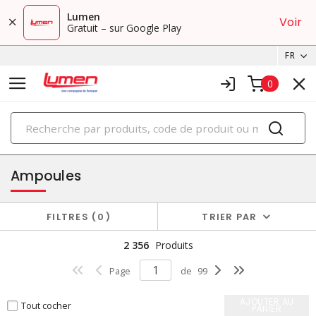
Lumen
Voir
Gratuit – sur Google Play
FR
0
PRODUITS
éclairage
Ampoules
FILTRES
0
TRIER PAR
2 356
Produits
Page
de
99
AJOUTER AU
Tout cocher
PANIER