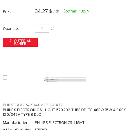
34,27 $
Prix
/ ch
Écofrais : 1,85 $
Quantité
ch
AJOUTER AU
PANIER
PHI15T8COR48840MF21G347V
PHILIPS ELECTRONICS -LIGHT 579292 TUBE DEL T8 48PO 15W 4 000K
120/347V TYPE B DLC
Manufacturier :
PHILIPS ELECTRONICS -LIGHT
# Manufacturier :
579292