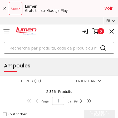
Lumen
Voir
Gratuit – sur Google Play
FR
0
PRODUITS
éclairage
Ampoules
FILTRES
0
TRIER PAR
2 356
Produits
Page
de
99
AJOUTER AU
Tout cocher
PANIER