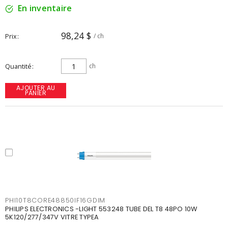
En inventaire
98,24 $
Prix
/ ch
Quantité
ch
AJOUTER AU
PANIER
PHI10T8CORE48850IF16GDIM
PHILIPS ELECTRONICS -LIGHT 553248 TUBE DEL T8 48PO 10W
5K120/277/347V VITRE TYPEA