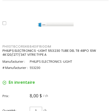
PHI10T8CORE48840IF16GDIM
PHILIPS ELECTRONICS -LIGHT 553230 TUBE DEL T8 48PO 10W
4K120/277/347 VITRE TYPE A
Manufacturier :
PHILIPS ELECTRONICS -LIGHT
# Manufacturier :
553230
En inventaire
8,00 $
Prix
/ ch
Quantité
ch