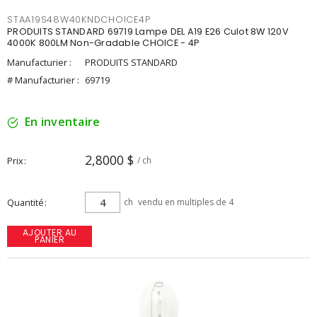
STAA19S48W40KNDCHOICE4P
PRODUITS STANDARD 69719 Lampe DEL A19 E26 Culot 8W 120V
4000K 800LM Non-Gradable CHOICE - 4P
Manufacturier :
PRODUITS STANDARD
# Manufacturier :
69719
En inventaire
2,8000 $
Prix
/ ch
Quantité
ch
vendu en multiples de 4
AJOUTER AU
PANIER