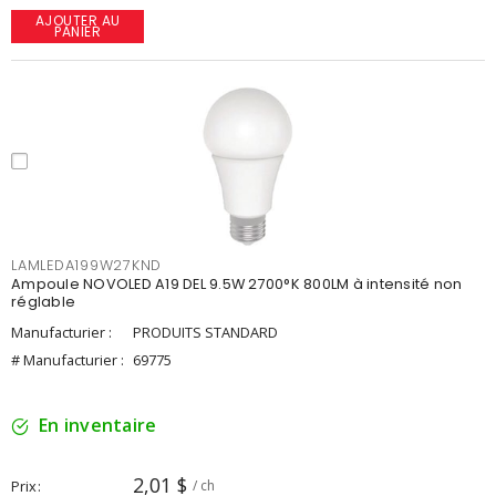
AJOUTER AU
PANIER
LAMLEDA199W27KND
Ampoule NOVOLED A19 DEL 9.5W 2700°K 800LM à intensité non
réglable
Manufacturier :
PRODUITS STANDARD
# Manufacturier :
69775
En inventaire
2,01 $
Prix
/ ch