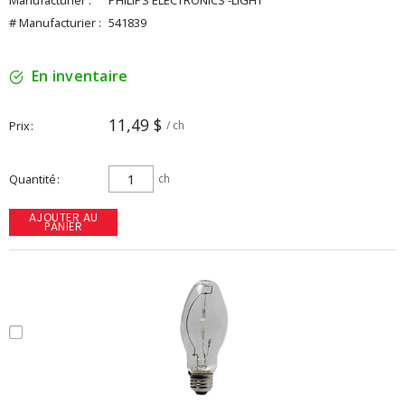
Manufacturier :
PHILIPS ELECTRONICS -LIGHT
# Manufacturier :
541839
En inventaire
11,49 $
Prix
/ ch
Quantité
ch
AJOUTER AU
PANIER