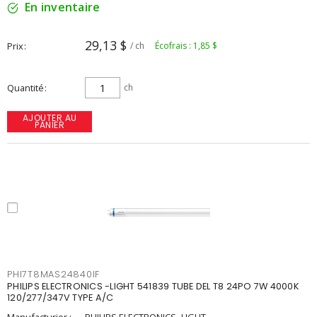
En inventaire
29,13 $
Prix
/ ch
Écofrais : 1,85 $
Quantité
ch
AJOUTER AU
PANIER
PHI7T8MAS24840IF
PHILIPS ELECTRONICS -LIGHT 541839 TUBE DEL T8 24PO 7W 4000K
120/277/347V TYPE A/C