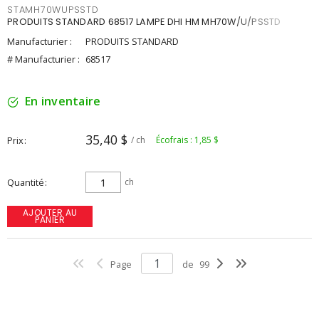
STAMH70WUPSSTD
PRODUITS STANDARD 68517 LAMPE DHI HM MH70W/U/PSSTD
Manufacturier :
PRODUITS STANDARD
# Manufacturier :
68517
En inventaire
35,40 $
Prix
/ ch
Écofrais : 1,85 $
Quantité
ch
AJOUTER AU
PANIER
Page
de
99