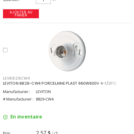
AJOUTER AU
PANIER
LEV8829CW4
LEVITON 8829-CW4 PORCELAINE PLAST 660W600V 4-1/2PO
Manufacturier :
LEVITON
# Manufacturier :
8829-CW4
En inventaire
2,57 $
Prix
/ ch