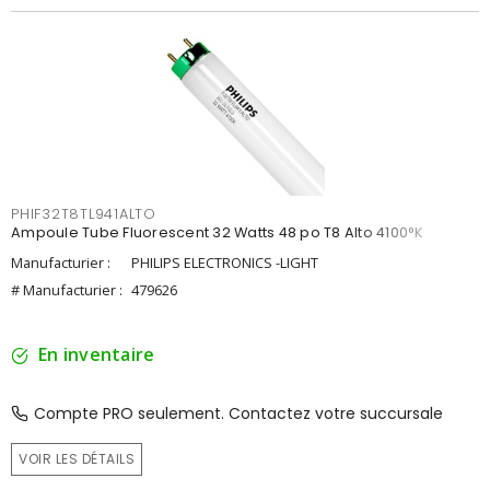
PHIF32T8TL941ALTO
Ampoule Tube Fluorescent 32 Watts 48 po T8 Alto 4100°K
Manufacturier :
PHILIPS ELECTRONICS -LIGHT
# Manufacturier :
479626
En inventaire
Compte PRO seulement. Contactez votre succursale
VOIR LES DÉTAILS