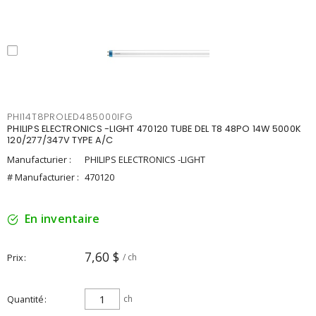
PHI14T8PROLED485000IFG
PHILIPS ELECTRONICS -LIGHT 470120 TUBE DEL T8 48PO 14W 5000K
120/277/347V TYPE A/C
Manufacturier :
PHILIPS ELECTRONICS -LIGHT
# Manufacturier :
470120
En inventaire
7,60 $
Prix
/ ch
Quantité
ch