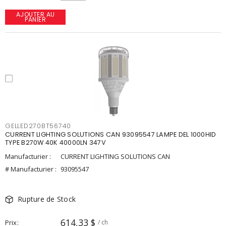
AJOUTER AU
PANIER
GELLED270BT56740
CURRENT LIGHTING SOLUTIONS CAN 93095547 LAMPE DEL 1000HID
TYPE B270W 40K 40000LN 347V
Manufacturier :
CURRENT LIGHTING SOLUTIONS CAN
# Manufacturier :
93095547
Rupture de Stock
614,33 $
Prix
/ ch