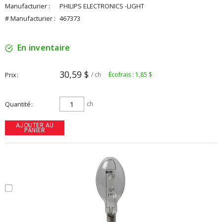
Manufacturier :
PHILIPS ELECTRONICS -LIGHT
# Manufacturier :
467373
En inventaire
30,59 $
Prix
/ ch
Écofrais : 1,85 $
Quantité
ch
AJOUTER AU
PANIER