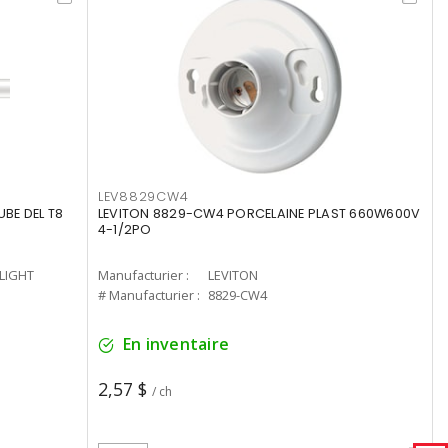
LEV8829CW4
UBE DEL T8
LEVITON 8829-CW4 PORCELAINE PLAST 660W600V
4-1/2PO
-LIGHT
Manufacturier :
LEVITON
# Manufacturier :
8829-CW4
En inventaire
2,57 $
/ ch