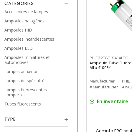
CATÉGORIES
Accessoires de lampes
Ampoules halogènes
Ampoules HID
Ampoules incandescentes
Ampoules LED
Ampoules miniatures et
PHIF32T8TL941ALTO
automotives
Ampoule Tube Fluores
Alto 4100°K
Lampes au xénon
Lampes de spécialité
Manufacturier :
PHILI
# Manufacturier :
4796
Lampes fluorescentes
compactes
En inventaire
Tubes fluorescents
TYPE
Compte PRO seul