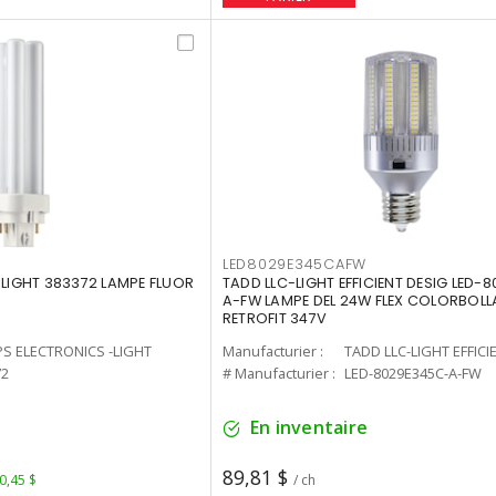
LED8029E345CAFW
-LIGHT 383372 LAMPE FLUOR
TADD LLC-LIGHT EFFICIENT DESIG LED-
A-FW LAMPE DEL 24W FLEX COLORBOL
RETROFIT 347V
PS ELECTRONICS -LIGHT
Manufacturier :
TADD LLC-LIGHT EFFICI
72
# Manufacturier :
LED-8029E345C-A-FW
En inventaire
89,81 $
 0,45 $
/ ch