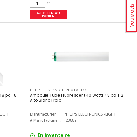
ch
Votre avis
AJOUTER AU
PANIER
PHIF40T12CWSUPREMEALTO
48 po T8
Ampoule Tube Fluorescent 40 Watts 48 po T12
Alto Blanc Froid
-LIGHT
Manufacturier :
PHILIPS ELECTRONICS -LIGHT
# Manufacturier :
423889
En inventaire