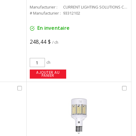
Manufacturier :
CURRENT LIGHTING SOLUTIONS CAN
# Manufacturier :
93312102
En inventaire
248,44 $
/ ch
ch
AJOUTER AU
PANIER