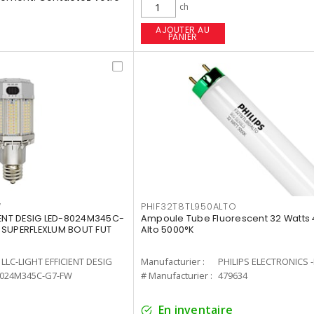
ch
AJOUTER AU
PANIER
W
PHIF32T8TL950ALTO
IENT DESIG LED-8024M345C-
Ampoule Tube Fluorescent 32 Watts 
 SUPERFLEXLUM BOUT FUT
Alto 5000°K
LLC-LIGHT EFFICIENT DESIG
Manufacturier :
PHILIPS ELECTRONICS 
8024M345C-G7-FW
# Manufacturier :
479634
En inventaire