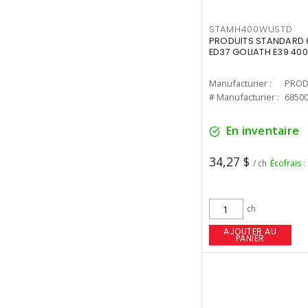
STAMH400WUSTD
PRODUITS STANDARD 
ED37 GOLIATH E39 400
Manufacturier :
PROD
# Manufacturier :
6850
En inventaire
34,27 $
/ ch
Écofrais :
ch
AJOUTER AU
PANIER