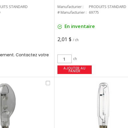
UITS STANDARD
Manufacturier :
PRODUITS STANDARD
9
# Manufacturier :
69775
En inventaire
2,01 $
/ ch
ement. Contactez votre
ch
AJOUTER AU
PANIER