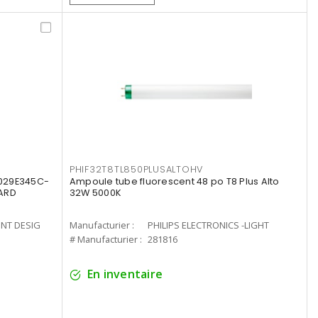
PHIF32T8TL850PLUSALTOHV
8029E345C-
Ampoule tube fluorescent 48 po T8 Plus Alto
LARD
32W 5000K
ENT DESIG
Manufacturier :
PHILIPS ELECTRONICS -LIGHT
# Manufacturier :
281816
En inventaire