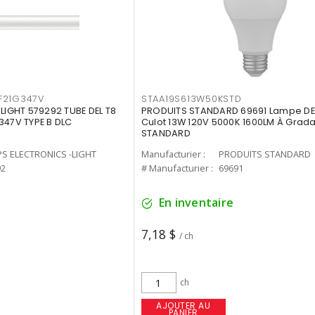
F21G347V
STAA19S613W50KSTD
-LIGHT 579292 TUBE DEL T8
PRODUITS STANDARD 69691 Lampe DEL
347V TYPE B DLC
Culot 13W 120V 5000K 1600LM À Grada
STANDARD
PS ELECTRONICS -LIGHT
Manufacturier :
PRODUITS STANDARD
92
# Manufacturier :
69691
En inventaire
7,18 $
/ ch
ch
AJOUTER AU
PANIER