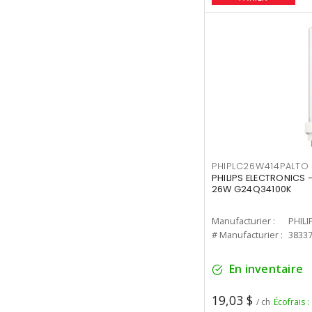
PHIPLC26W414PALTO
PHILIPS ELECTRONICS 
26W G24Q34100K
Manufacturier :
PHILI
# Manufacturier :
3833
En inventaire
19,03 $
/ ch
Écofrais :