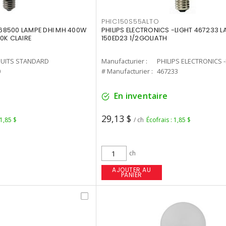
PHIC150S55ALTO
68500 LAMPE DHI MH 400W
PHILIPS ELECTRONICS -LIGHT 467233 
0K CLAIRE
150ED23 1/2GOLIATH
UITS STANDARD
Manufacturier :
PHILIPS ELECTRONICS 
0
# Manufacturier :
467233
En inventaire
29,13 $
 1,85 $
/ ch
Écofrais : 1,85 $
ch
AJOUTER AU
PANIER