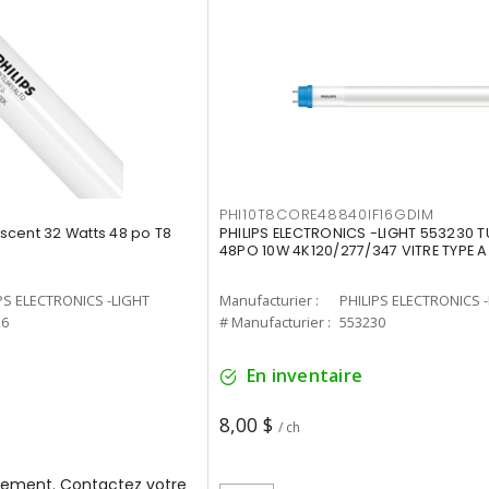
PHI10T8CORE48840IF16GDIM
cent 32 Watts 48 po T8
PHILIPS ELECTRONICS -LIGHT 553230 T
48PO 10W 4K120/277/347 VITRE TYPE A
PS ELECTRONICS -LIGHT
Manufacturier :
PHILIPS ELECTRONICS 
26
# Manufacturier :
553230
En inventaire
8,00 $
/ ch
ement. Contactez votre