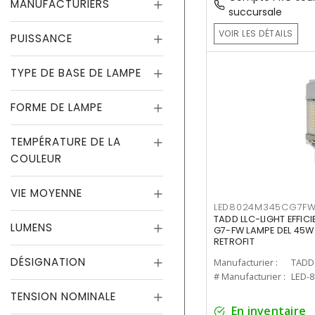
MANUFACTURIERS
succursale
VOIR LES DÉTAILS
PUISSANCE
TYPE DE BASE DE LAMPE
FORME DE LAMPE
TEMPÉRATURE DE LA
COULEUR
VIE MOYENNE
LED8024M345CG7F
TADD LLC-LIGHT EFFIC
LUMENS
G7-FW LAMPE DEL 45W
RETROFIT
DÉSIGNATION
Manufacturier :
TADD 
# Manufacturier :
LED-
TENSION NOMINALE
En inventaire