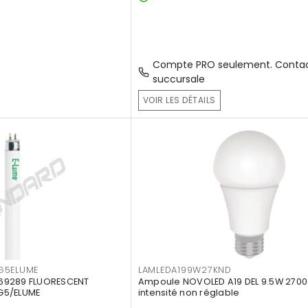
Compte PRO seulement. Contac
succursale
VOIR LES DÉTAILS
G5ELUME
LAMLEDA199W27KND
69289 FLUORESCENT
Ampoule NOVOLED A19 DEL 9.5W 2700
G5/ELUME
intensité non réglable