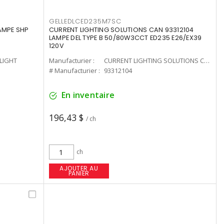
GELLEDLCED235M7SC
LAMPE SHP
CURRENT LIGHTING SOLUTIONS CAN 93312104
LAMPE DEL TYPE B 50/80W3CCT ED235 E26/EX39
120V
-LIGHT
Manufacturier :
CURRENT LIGHTING SOLUTIONS CAN
# Manufacturier :
93312104
En inventaire
196,43 $
/ ch
ch
AJOUTER AU
PANIER