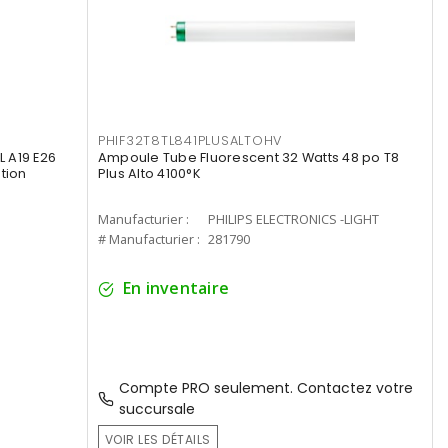
PHIF32T8TL841PLUSALTOHV
 A19 E26
Ampoule Tube Fluorescent 32 Watts 48 po T8
tion
Plus Alto 4100°K
Manufacturier :
PHILIPS ELECTRONICS -LIGHT
# Manufacturier :
281790
En inventaire
Compte PRO seulement. Contactez votre
succursale
VOIR LES DÉTAILS