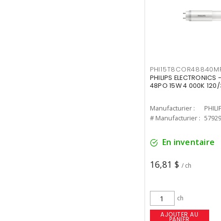
PHI15T8COR48840M
PHILIPS ELECTRONICS 
48PO 15W 4 000K 120/
Manufacturier :
PHILI
# Manufacturier :
5792
En inventaire
16,81 $
/ ch
ch
AJOUTER AU
PANIER