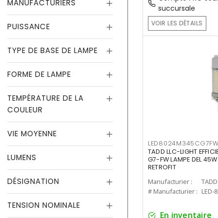
MANUFACTURIERS
succursale
VOIR LES DÉTAILS
PUISSANCE
TYPE DE BASE DE LAMPE
FORME DE LAMPE
TEMPÉRATURE DE LA
COULEUR
VIE MOYENNE
LED8024M345CG7F
TADD LLC-LIGHT EFFIC
LUMENS
G7-FW LAMPE DEL 45W
RETROFIT
DÉSIGNATION
Manufacturier :
TADD 
# Manufacturier :
LED-
TENSION NOMINALE
En inventaire