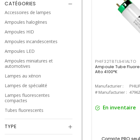
CATÉGORIES
Accessoires de lampes
Ampoules halogènes
Ampoules HID
Ampoules incandescentes
Ampoules LED
Ampoules miniatures et
PHIF32T8TL941ALTO
automotives
Ampoule Tube Fluores
Alto 4100°K
Lampes au xénon
Lampes de spécialité
Manufacturier :
PHILI
# Manufacturier :
4796
Lampes fluorescentes
compactes
En inventaire
Tubes fluorescents
TYPE
Compte PRO seul