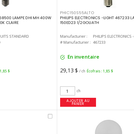
PHIC150S55ALTO
68500 LAMPE DHI MH 400W
PHILIPS ELECTRONICS -LIGHT 467233 
0K CLAIRE
150ED23 1/2GOLIATH
UITS STANDARD
Manufacturier :
PHILIPS ELECTRONICS 
0
# Manufacturier :
467233
En inventaire
29,13 $
 1,85 $
/ ch
Écofrais : 1,85 $
ch
AJOUTER AU
PANIER