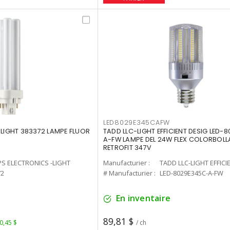
LED8029E345CAFW
-LIGHT 383372 LAMPE FLUOR
TADD LLC-LIGHT EFFICIENT DESIG LED-
A-FW LAMPE DEL 24W FLEX COLORBOL
RETROFIT 347V
PS ELECTRONICS -LIGHT
Manufacturier :
TADD LLC-LIGHT EFFICI
72
# Manufacturier :
LED-8029E345C-A-FW
En inventaire
89,81 $
 0,45 $
/ ch