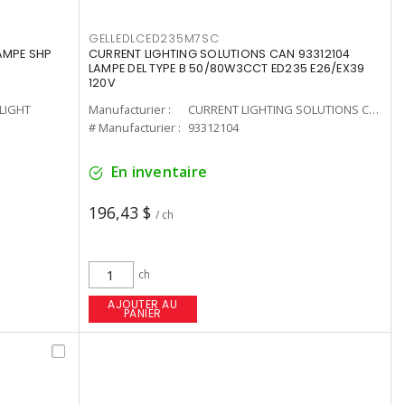
GELLEDLCED235M7SC
LAMPE SHP
CURRENT LIGHTING SOLUTIONS CAN 93312104
LAMPE DEL TYPE B 50/80W3CCT ED235 E26/EX39
120V
-LIGHT
Manufacturier :
CURRENT LIGHTING SOLUTIONS CAN
# Manufacturier :
93312104
En inventaire
196,43 $
/ ch
ch
AJOUTER AU
PANIER