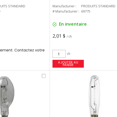
UITS STANDARD
Manufacturier :
PRODUITS STANDARD
9
# Manufacturier :
69775
En inventaire
2,01 $
/ ch
ement. Contactez votre
ch
AJOUTER AU
PANIER