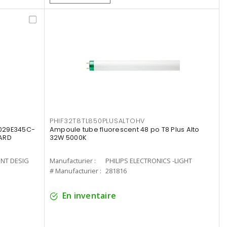
PHIF32T8TL850PLUSALTOHV
8029E345C-
Ampoule tube fluorescent 48 po T8 Plus Alto
LARD
32W 5000K
ENT DESIG
Manufacturier :
PHILIPS ELECTRONICS -LIGHT
# Manufacturier :
281816
En inventaire