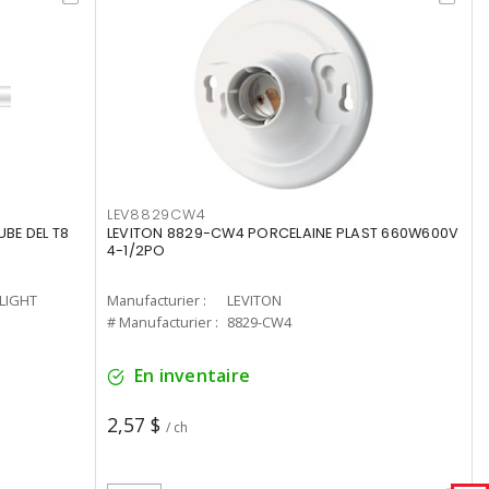
LEV8829CW4
UBE DEL T8
LEVITON 8829-CW4 PORCELAINE PLAST 660W600V
4-1/2PO
-LIGHT
Manufacturier :
LEVITON
# Manufacturier :
8829-CW4
En inventaire
2,57 $
/ ch