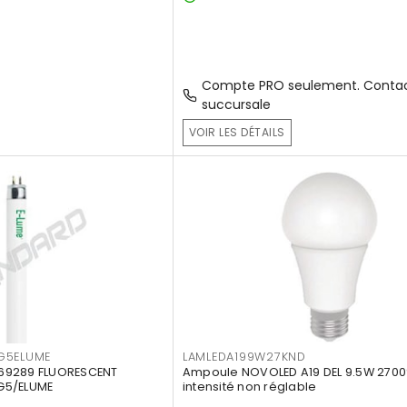
Compte PRO seulement. Contac
succursale
VOIR LES DÉTAILS
G5ELUME
LAMLEDA199W27KND
69289 FLUORESCENT
Ampoule NOVOLED A19 DEL 9.5W 2700
G5/ELUME
intensité non réglable