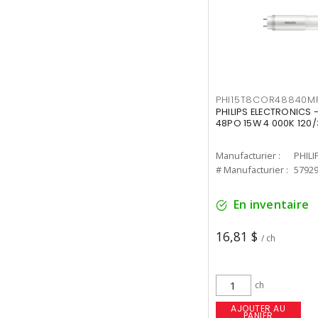
PHI15T8COR48840M
PHILIPS ELECTRONICS 
48PO 15W 4 000K 120/
Manufacturier :
PHILI
# Manufacturier :
5792
En inventaire
16,81 $
/ ch
ch
AJOUTER AU
PANIER