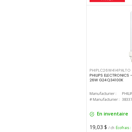
PHIPLC26W414PALTO
PHILIPS ELECTRONICS 
26W G24Q34100K
Manufacturier :
PHILI
# Manufacturier :
3833
En inventaire
19,03 $
/ ch
Écofrais :