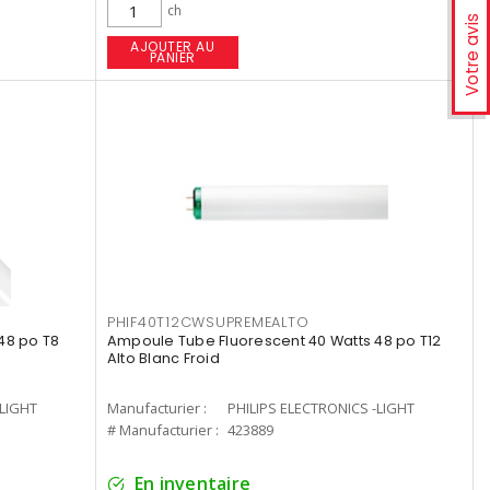
ch
Votre avis
AJOUTER AU
PANIER
PHIF40T12CWSUPREMEALTO
48 po T8
Ampoule Tube Fluorescent 40 Watts 48 po T12
Alto Blanc Froid
-LIGHT
Manufacturier :
PHILIPS ELECTRONICS -LIGHT
# Manufacturier :
423889
En inventaire