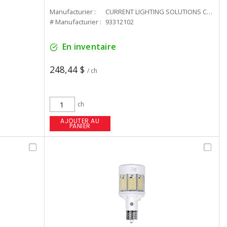
Manufacturier :
CURRENT LIGHTING SOLUTIONS CAN
# Manufacturier :
93312102
En inventaire
248,44 $
/ ch
ch
AJOUTER AU
PANIER