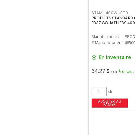
STAMH400WUSTD
PRODUITS STANDARD 
ED37 GOLIATH E39 400
Manufacturier :
PROD
# Manufacturier :
6850
En inventaire
34,27 $
/ ch
Écofrais :
ch
AJOUTER AU
PANIER