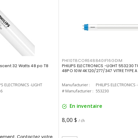
PHI10T8CORE48840IF16GDIM
cent 32 Watts 48 po T8
PHILIPS ELECTRONICS -LIGHT 553230 T
48PO 10W 4K120/277/347 VITRE TYPE A
PS ELECTRONICS -LIGHT
Manufacturier :
PHILIPS ELECTRONICS 
26
# Manufacturier :
553230
En inventaire
8,00 $
/ ch
ement. Contactez votre