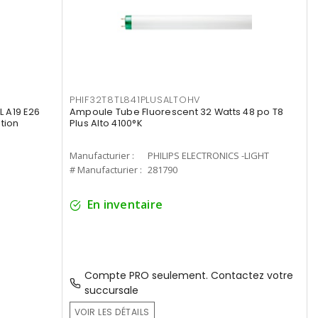
PHIF32T8TL841PLUSALTOHV
 A19 E26
Ampoule Tube Fluorescent 32 Watts 48 po T8
tion
Plus Alto 4100°K
Manufacturier :
PHILIPS ELECTRONICS -LIGHT
# Manufacturier :
281790
En inventaire
Compte PRO seulement. Contactez votre
succursale
VOIR LES DÉTAILS