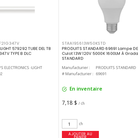
F21G347V
STAA19S613W50KSTD
-LIGHT 579292 TUBE DEL T8
PRODUITS STANDARD 69691 Lampe DEL
347V TYPE B DLC
Culot 13W 120V 5000K 1600LM À Grada
STANDARD
PS ELECTRONICS -LIGHT
Manufacturier :
PRODUITS STANDARD
92
# Manufacturier :
69691
En inventaire
7,18 $
/ ch
ch
AJOUTER AU
PANIER