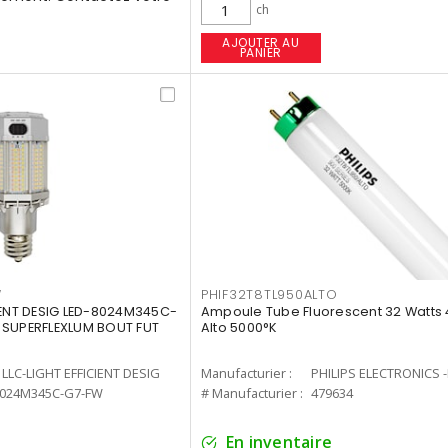
ch
AJOUTER AU
PANIER
W
PHIF32T8TL950ALTO
IENT DESIG LED-8024M345C-
Ampoule Tube Fluorescent 32 Watts 
 SUPERFLEXLUM BOUT FUT
Alto 5000°K
LLC-LIGHT EFFICIENT DESIG
Manufacturier :
PHILIPS ELECTRONICS 
8024M345C-G7-FW
# Manufacturier :
479634
En inventaire