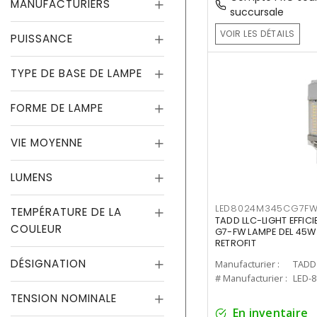
MANUFACTURIERS
succursale
VOIR LES DÉTAILS
PUISSANCE
TYPE DE BASE DE LAMPE
FORME DE LAMPE
VIE MOYENNE
LUMENS
LED8024M345CG7F
TEMPÉRATURE DE LA
TADD LLC-LIGHT EFFIC
COULEUR
G7-FW LAMPE DEL 45W
RETROFIT
DÉSIGNATION
Manufacturier :
TADD 
# Manufacturier :
LED-
TENSION NOMINALE
En inventaire