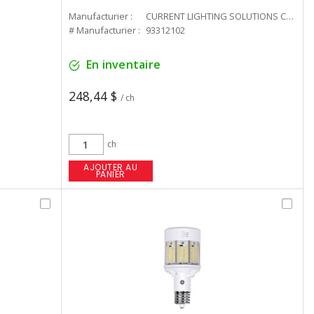
Manufacturier :
CURRENT LIGHTING SOLUTIONS CAN
# Manufacturier :
93312102
En inventaire
248,44 $
/ ch
ch
AJOUTER AU
PANIER