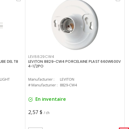
LEV8829CW4
UBE DEL T8
LEVITON 8829-CW4 PORCELAINE PLAST 660W600V
4-1/2PO
-LIGHT
Manufacturier :
LEVITON
# Manufacturier :
8829-CW4
En inventaire
2,57 $
/ ch