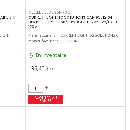
GELLEDLCED235M7SC
LAMPE SHP
CURRENT LIGHTING SOLUTIONS CAN 93312104
LAMPE DEL TYPE B 50/80W3CCT ED235 E26/EX39
120V
-LIGHT
Manufacturier :
CURRENT LIGHTING SOLUTIONS CAN
# Manufacturier :
93312104
En inventaire
196,43 $
/ ch
ch
AJOUTER AU
PANIER