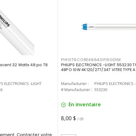
PHI10T8CORE48840IF16GDIM
cent 32 Watts 48 po T8
PHILIPS ELECTRONICS -LIGHT 553230 T
48PO 10W 4K120/277/347 VITRE TYPE A
PS ELECTRONICS -LIGHT
Manufacturier :
PHILIPS ELECTRONICS 
26
# Manufacturier :
553230
En inventaire
8,00 $
/ ch
ement. Contactez votre