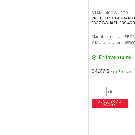
STAMH400WUSTD
PRODUITS STANDARD 
ED37 GOLIATH E39 400
Manufacturier :
PROD
# Manufacturier :
6850
En inventaire
34,27 $
/ ch
Écofrais :
ch
AJOUTER AU
PANIER