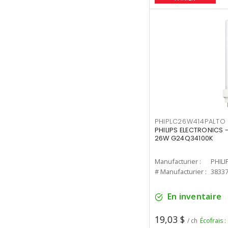
PHIPLC26W414PALTO
PHILIPS ELECTRONICS 
26W G24Q34100K
Manufacturier :
PHILI
# Manufacturier :
3833
En inventaire
19,03 $
/ ch
Écofrais :