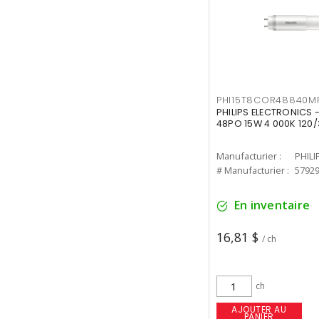
PHI15T8COR48840M
PHILIPS ELECTRONICS 
48PO 15W 4 000K 120/
Manufacturier :
PHILI
# Manufacturier :
5792
En inventaire
16,81 $
/ ch
ch
AJOUTER AU
PANIER