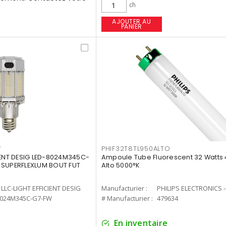
ch
AJOUTER AU
PANIER
W
PHIF32T8TL950ALTO
IENT DESIG LED-8024M345C-
Ampoule Tube Fluorescent 32 Watts 
 SUPERFLEXLUM BOUT FUT
Alto 5000°K
LLC-LIGHT EFFICIENT DESIG
Manufacturier :
PHILIPS ELECTRONICS 
8024M345C-G7-FW
# Manufacturier :
479634
En inventaire