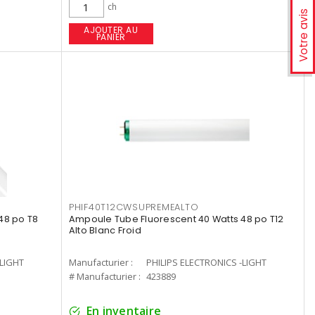
ch
Votre avis
AJOUTER AU
PANIER
PHIF40T12CWSUPREMEALTO
48 po T8
Ampoule Tube Fluorescent 40 Watts 48 po T12
Alto Blanc Froid
-LIGHT
Manufacturier :
PHILIPS ELECTRONICS -LIGHT
# Manufacturier :
423889
En inventaire