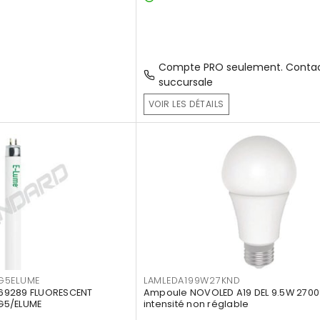
Compte PRO seulement. Contac
succursale
VOIR LES DÉTAILS
G5ELUME
LAMLEDA199W27KND
69289 FLUORESCENT
Ampoule NOVOLED A19 DEL 9.5W 2700
G5/ELUME
intensité non réglable