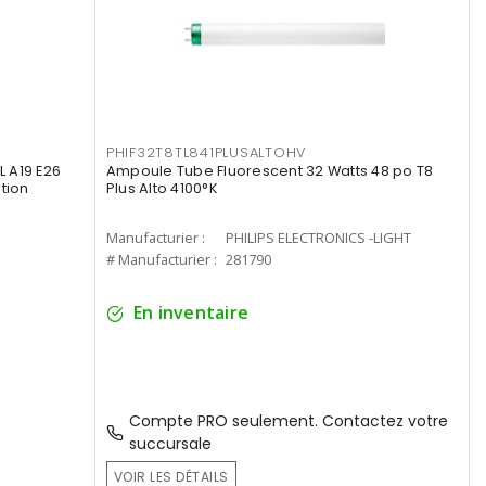
PHIF32T8TL841PLUSALTOHV
 A19 E26
Ampoule Tube Fluorescent 32 Watts 48 po T8
tion
Plus Alto 4100°K
Manufacturier :
PHILIPS ELECTRONICS -LIGHT
# Manufacturier :
281790
En inventaire
Compte PRO seulement. Contactez votre
succursale
VOIR LES DÉTAILS