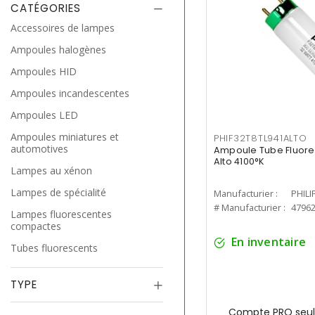
CATÉGORIES
Accessoires de lampes
Ampoules halogènes
Ampoules HID
Ampoules incandescentes
Ampoules LED
Ampoules miniatures et
PHIF32T8TL941ALTO
automotives
Ampoule Tube Fluores
Alto 4100°K
Lampes au xénon
Lampes de spécialité
Manufacturier :
PHILI
# Manufacturier :
4796
Lampes fluorescentes
compactes
En inventaire
Tubes fluorescents
TYPE
Compte PRO seul