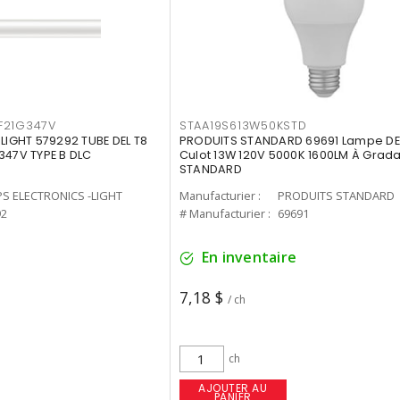
F21G347V
STAA19S613W50KSTD
-LIGHT 579292 TUBE DEL T8
PRODUITS STANDARD 69691 Lampe DEL
347V TYPE B DLC
Culot 13W 120V 5000K 1600LM À Grada
STANDARD
PS ELECTRONICS -LIGHT
Manufacturier :
PRODUITS STANDARD
92
# Manufacturier :
69691
En inventaire
7,18 $
/ ch
ch
AJOUTER AU
PANIER