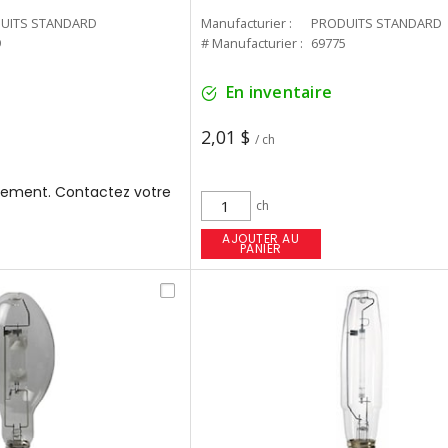
UITS STANDARD
Manufacturier :
PRODUITS STANDARD
9
# Manufacturier :
69775
En inventaire
2,01 $
/ ch
ement. Contactez votre
ch
AJOUTER AU
PANIER