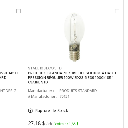
STALU100ECOSTD
8029E345C-
PRODUITS STANDARD 70151 DHI SODIUM À HAUTE
LARD
PRESSION RÉGULIER 100W ED23.5 E39 1900K S54
CLAIRE STD
ENT DESIG
Manufacturier :
PRODUITS STANDARD
# Manufacturier :
70151
Rupture de Stock
27,18 $
/ ch
Écofrais : 1,85 $