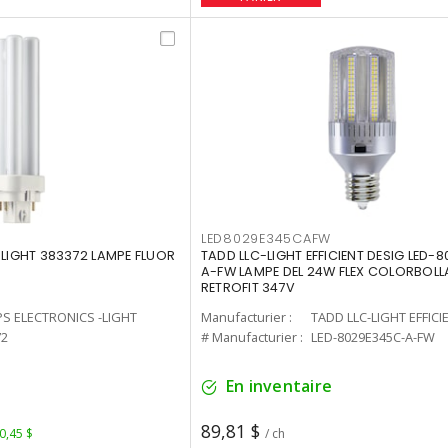
LED8029E345CAFW
-LIGHT 383372 LAMPE FLUOR
TADD LLC-LIGHT EFFICIENT DESIG LED-
A-FW LAMPE DEL 24W FLEX COLORBOL
RETROFIT 347V
PS ELECTRONICS -LIGHT
Manufacturier :
TADD LLC-LIGHT EFFICI
72
# Manufacturier :
LED-8029E345C-A-FW
En inventaire
89,81 $
 0,45 $
/ ch