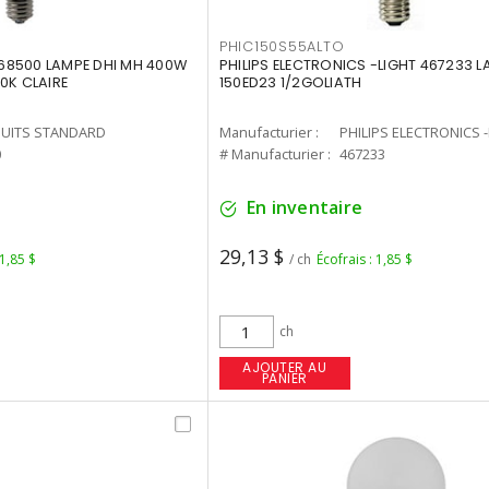
PHIC150S55ALTO
68500 LAMPE DHI MH 400W
PHILIPS ELECTRONICS -LIGHT 467233 
0K CLAIRE
150ED23 1/2GOLIATH
UITS STANDARD
Manufacturier :
PHILIPS ELECTRONICS 
0
# Manufacturier :
467233
En inventaire
29,13 $
 1,85 $
/ ch
Écofrais : 1,85 $
ch
AJOUTER AU
PANIER