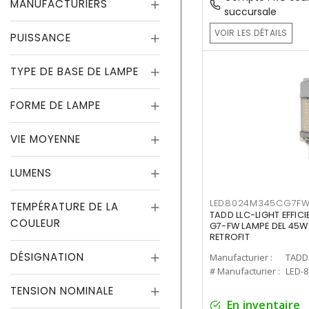
MANUFACTURIERS
succursale
VOIR LES DÉTAILS
PUISSANCE
TYPE DE BASE DE LAMPE
FORME DE LAMPE
VIE MOYENNE
LUMENS
LED8024M345CG7F
TEMPÉRATURE DE LA
TADD LLC-LIGHT EFFIC
COULEUR
G7-FW LAMPE DEL 45W
RETROFIT
DÉSIGNATION
Manufacturier :
TADD 
# Manufacturier :
LED-
TENSION NOMINALE
En inventaire