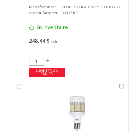
Manufacturier :
CURRENT LIGHTING SOLUTIONS CAN
# Manufacturier :
93312102
En inventaire
248,44 $
/ ch
ch
AJOUTER AU
PANIER