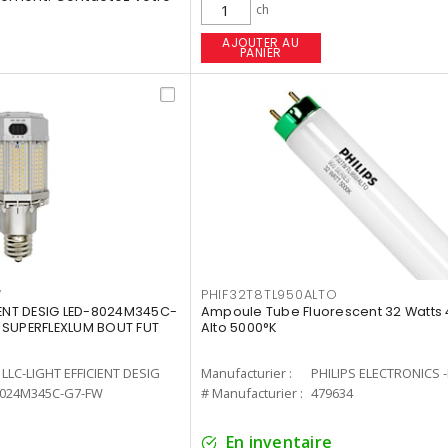
ch
AJOUTER AU
PANIER
W
PHIF32T8TL950ALTO
IENT DESIG LED-8024M345C-
Ampoule Tube Fluorescent 32 Watts 
 SUPERFLEXLUM BOUT FUT
Alto 5000°K
LLC-LIGHT EFFICIENT DESIG
Manufacturier :
PHILIPS ELECTRONICS 
8024M345C-G7-FW
# Manufacturier :
479634
En inventaire