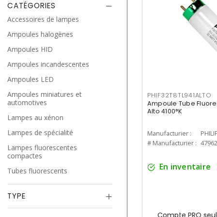
CATÉGORIES
Accessoires de lampes
Ampoules halogènes
Ampoules HID
Ampoules incandescentes
Ampoules LED
Ampoules miniatures et
PHIF32T8TL941ALTO
automotives
Ampoule Tube Fluores
Alto 4100°K
Lampes au xénon
Lampes de spécialité
Manufacturier :
PHILI
# Manufacturier :
4796
Lampes fluorescentes
compactes
En inventaire
Tubes fluorescents
TYPE
Compte PRO seul