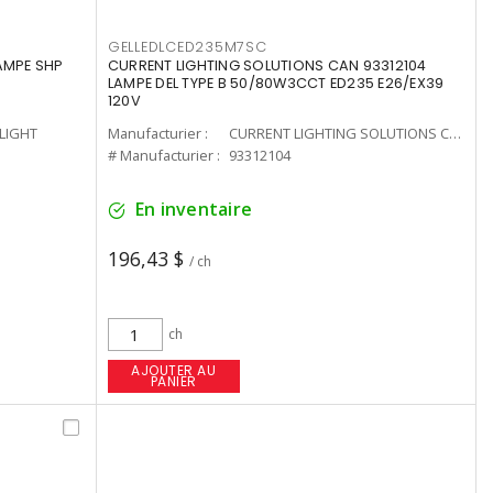
GELLEDLCED235M7SC
LAMPE SHP
CURRENT LIGHTING SOLUTIONS CAN 93312104
LAMPE DEL TYPE B 50/80W3CCT ED235 E26/EX39
120V
-LIGHT
Manufacturier :
CURRENT LIGHTING SOLUTIONS CAN
# Manufacturier :
93312104
En inventaire
196,43 $
/ ch
ch
AJOUTER AU
PANIER