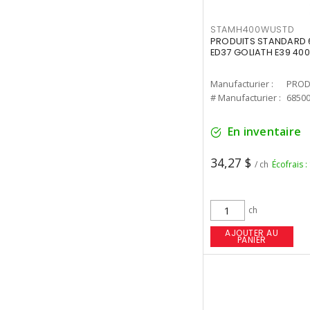
STAMH400WUSTD
PRODUITS STANDARD 
ED37 GOLIATH E39 400
Manufacturier :
PROD
# Manufacturier :
6850
En inventaire
34,27 $
/ ch
Écofrais :
ch
AJOUTER AU
PANIER