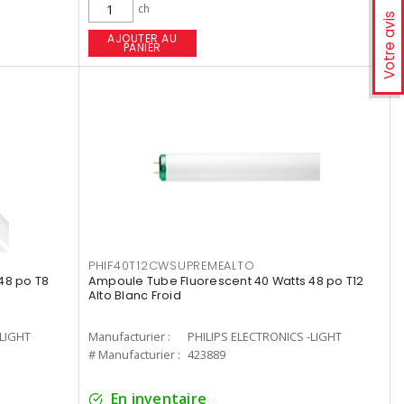
ch
Votre avis
AJOUTER AU
PANIER
PHIF40T12CWSUPREMEALTO
48 po T8
Ampoule Tube Fluorescent 40 Watts 48 po T12
Alto Blanc Froid
-LIGHT
Manufacturier :
PHILIPS ELECTRONICS -LIGHT
# Manufacturier :
423889
En inventaire