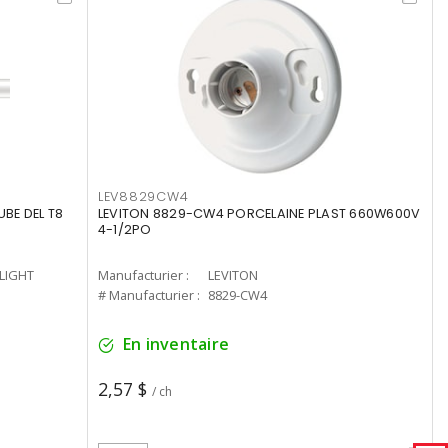
LEV8829CW4
UBE DEL T8
LEVITON 8829-CW4 PORCELAINE PLAST 660W600V
4-1/2PO
-LIGHT
Manufacturier :
LEVITON
# Manufacturier :
8829-CW4
En inventaire
2,57 $
/ ch