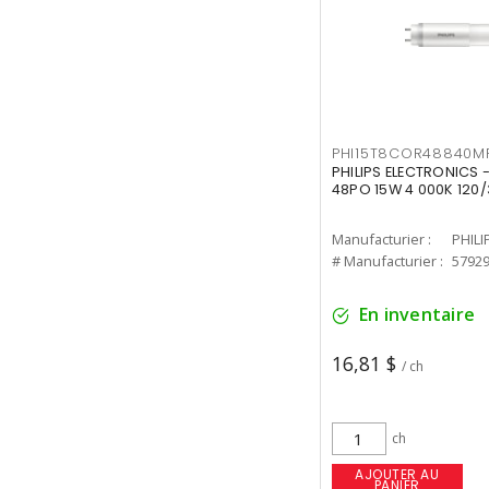
PHI15T8COR48840M
PHILIPS ELECTRONICS 
48PO 15W 4 000K 120/
Manufacturier :
PHILI
# Manufacturier :
5792
En inventaire
16,81 $
/ ch
ch
AJOUTER AU
PANIER