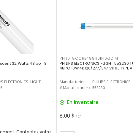
PHI10T8CORE48840IF16GDIM
cent 32 Watts 48 po T8
PHILIPS ELECTRONICS -LIGHT 553230 T
48PO 10W 4K120/277/347 VITRE TYPE A
PS ELECTRONICS -LIGHT
Manufacturier :
PHILIPS ELECTRONICS 
26
# Manufacturier :
553230
En inventaire
8,00 $
/ ch
ement. Contactez votre