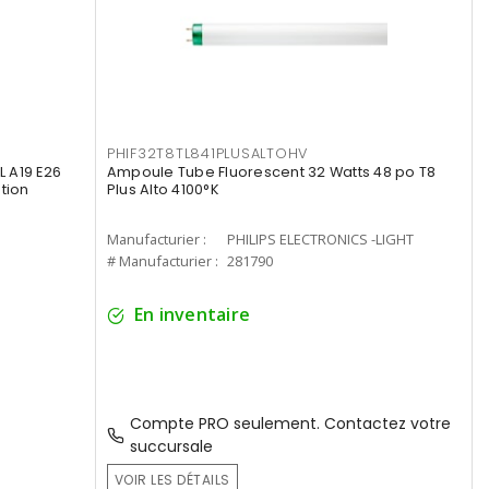
PHIF32T8TL841PLUSALTOHV
 A19 E26
Ampoule Tube Fluorescent 32 Watts 48 po T8
tion
Plus Alto 4100°K
Manufacturier :
PHILIPS ELECTRONICS -LIGHT
# Manufacturier :
281790
En inventaire
Compte PRO seulement. Contactez votre
succursale
VOIR LES DÉTAILS