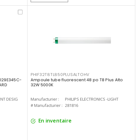
PHIF32T8TL850PLUSALTOHV
8029E345C-
Ampoule tube fluorescent 48 po T8 Plus Alto
LARD
32W 5000K
ENT DESIG
Manufacturier :
PHILIPS ELECTRONICS -LIGHT
# Manufacturier :
281816
En inventaire