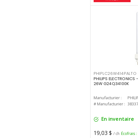
PHIPLC26W414PALTO
PHILIPS ELECTRONICS 
26W G24Q34100K
Manufacturier :
PHILI
# Manufacturier :
3833
En inventaire
19,03 $
/ ch
Écofrais :