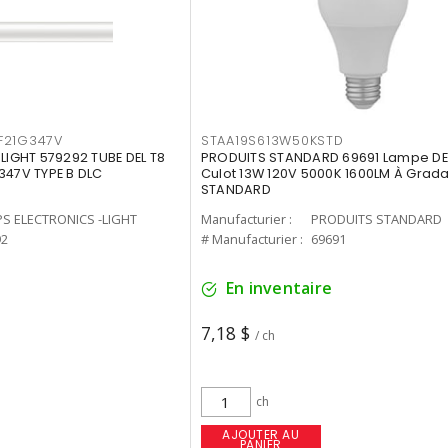
F21G347V
STAA19S613W50KSTD
-LIGHT 579292 TUBE DEL T8
PRODUITS STANDARD 69691 Lampe DEL
347V TYPE B DLC
Culot 13W 120V 5000K 1600LM À Grada
STANDARD
PS ELECTRONICS -LIGHT
Manufacturier :
PRODUITS STANDARD
92
# Manufacturier :
69691
En inventaire
7,18 $
/ ch
ch
AJOUTER AU
PANIER