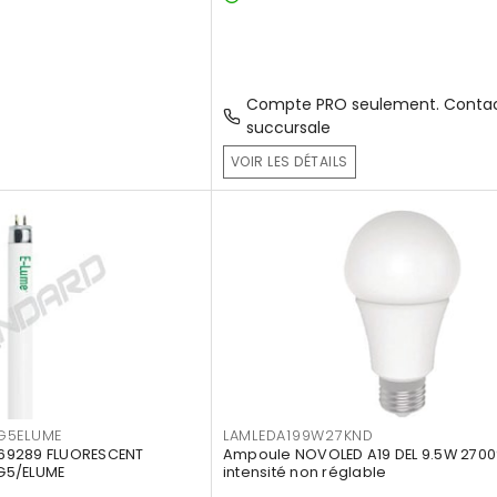
Compte PRO seulement. Contac
succursale
VOIR LES DÉTAILS
G5ELUME
LAMLEDA199W27KND
69289 FLUORESCENT
Ampoule NOVOLED A19 DEL 9.5W 2700
G5/ELUME
intensité non réglable