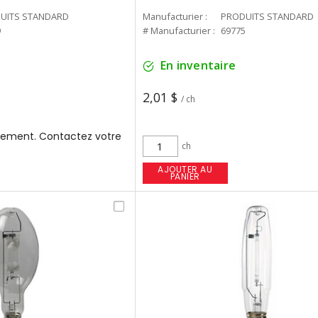
UITS STANDARD
Manufacturier :
PRODUITS STANDARD
9
# Manufacturier :
69775
En inventaire
2,01 $
/ ch
ement. Contactez votre
ch
AJOUTER AU
PANIER