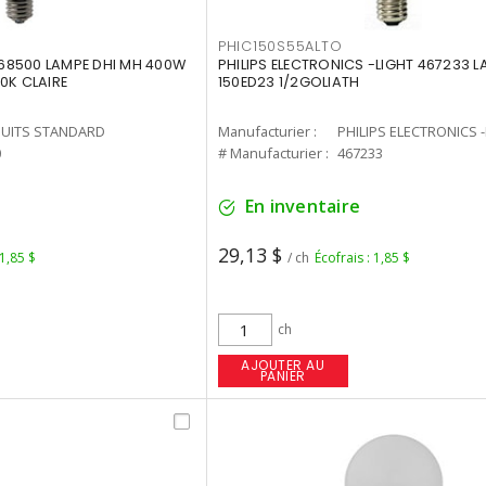
PHIC150S55ALTO
68500 LAMPE DHI MH 400W
PHILIPS ELECTRONICS -LIGHT 467233 
0K CLAIRE
150ED23 1/2GOLIATH
UITS STANDARD
Manufacturier :
PHILIPS ELECTRONICS 
0
# Manufacturier :
467233
En inventaire
29,13 $
 1,85 $
/ ch
Écofrais : 1,85 $
ch
AJOUTER AU
PANIER