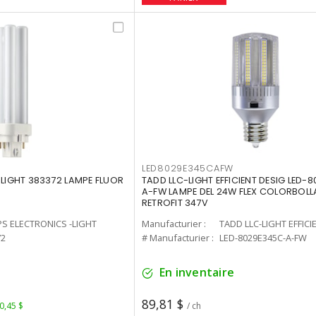
LED8029E345CAFW
-LIGHT 383372 LAMPE FLUOR
TADD LLC-LIGHT EFFICIENT DESIG LED-
A-FW LAMPE DEL 24W FLEX COLORBOL
RETROFIT 347V
PS ELECTRONICS -LIGHT
Manufacturier :
TADD LLC-LIGHT EFFICI
72
# Manufacturier :
LED-8029E345C-A-FW
En inventaire
89,81 $
 0,45 $
/ ch