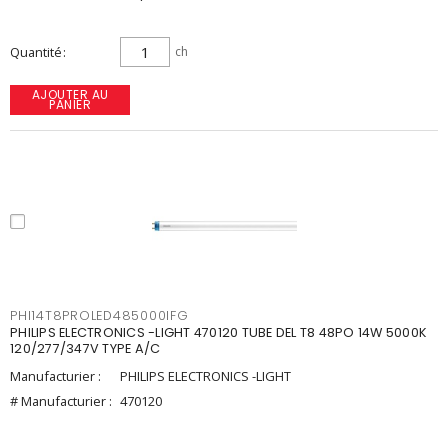
Quantité
ch
AJOUTER AU
PANIER
PHI14T8PROLED485000IFG
PHILIPS ELECTRONICS -LIGHT 470120 TUBE DEL T8 48PO 14W 5000K
120/277/347V TYPE A/C
Manufacturier :
PHILIPS ELECTRONICS -LIGHT
# Manufacturier :
470120