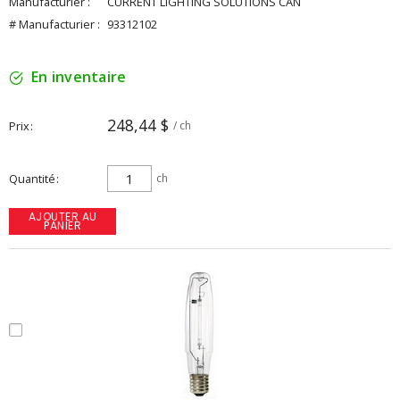
Manufacturier :
CURRENT LIGHTING SOLUTIONS CAN
# Manufacturier :
93312102
En inventaire
248,44 $
Prix
/ ch
Quantité
ch
AJOUTER AU
PANIER