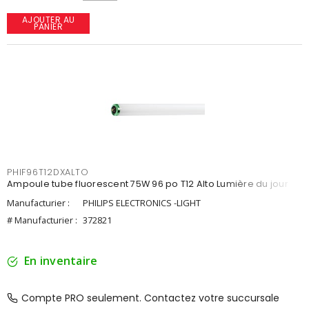
AJOUTER AU
PANIER
PHIF96T12DXALTO
Ampoule tube fluorescent 75W 96 po T12 Alto Lumière du jour
Manufacturier :
PHILIPS ELECTRONICS -LIGHT
# Manufacturier :
372821
En inventaire
Compte PRO seulement. Contactez votre succursale