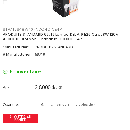
STAA19S48W40KNDCHOICE4P
PRODUITS STANDARD 69719 Lampe DEL A19 E26 Culot 8W 120V
4000K 800LM Non-Gradable CHOICE - 4P
Manufacturier :
PRODUITS STANDARD
# Manufacturier :
69719
En inventaire
2,8000 $
Prix
/ ch
Quantité
ch
vendu en multiples de 4
AJOUTER AU
PANIER