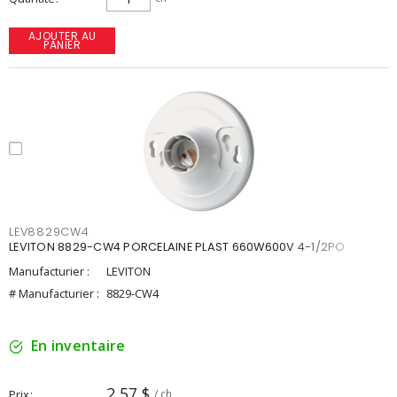
AJOUTER AU
PANIER
LEV8829CW4
LEVITON 8829-CW4 PORCELAINE PLAST 660W600V 4-1/2PO
Manufacturier :
LEVITON
# Manufacturier :
8829-CW4
En inventaire
2,57 $
Prix
/ ch