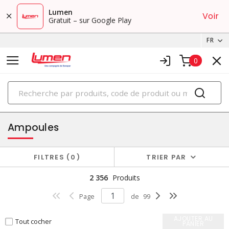
Lumen
Voir
Gratuit – sur Google Play
FR
0
PRODUITS
éclairage
Ampoules
FILTRES
0
TRIER PAR
2 356
Produits
Page
de
99
AJOUTER AU
Tout cocher
PANIER