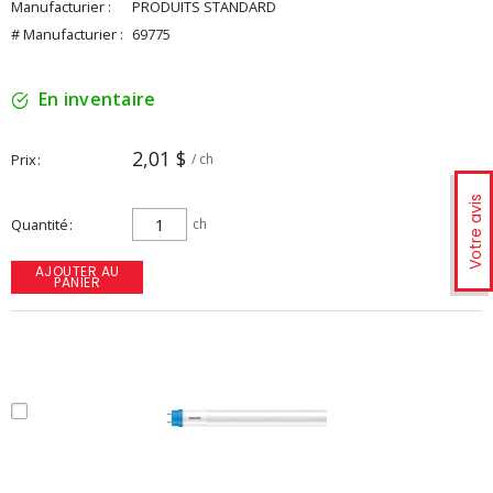
Manufacturier :
PRODUITS STANDARD
# Manufacturier :
69775
En inventaire
2,01 $
Prix
/ ch
Votre avis
Quantité
ch
AJOUTER AU
PANIER