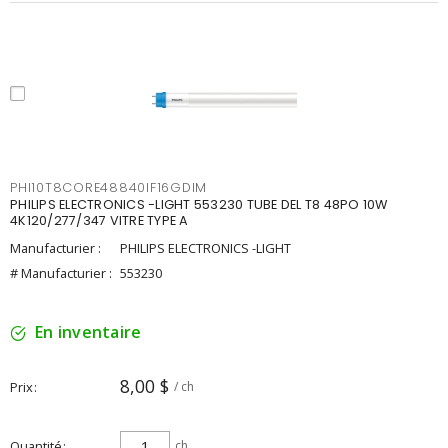
PHI10T8CORE48840IF16GDIM
PHILIPS ELECTRONICS -LIGHT 553230 TUBE DEL T8 48PO 10W
4K120/277/347 VITRE TYPE A
Manufacturier :
PHILIPS ELECTRONICS -LIGHT
# Manufacturier :
553230
En inventaire
8,00 $
Prix
/ ch
Quantité
ch