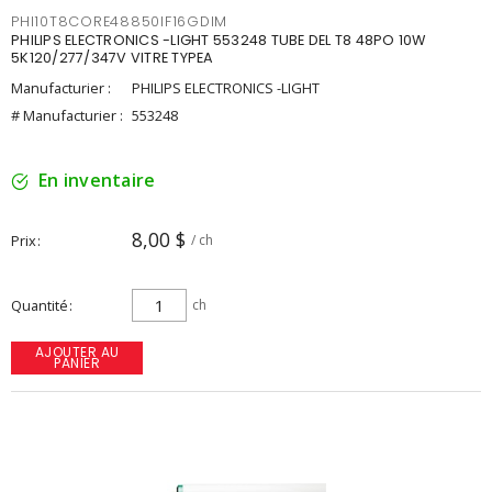
PHI10T8CORE48850IF16GDIM
PHILIPS ELECTRONICS -LIGHT 553248 TUBE DEL T8 48PO 10W
5K120/277/347V VITRE TYPEA
Manufacturier :
PHILIPS ELECTRONICS -LIGHT
# Manufacturier :
553248
En inventaire
8,00 $
Prix
/ ch
Quantité
ch
AJOUTER AU
PANIER