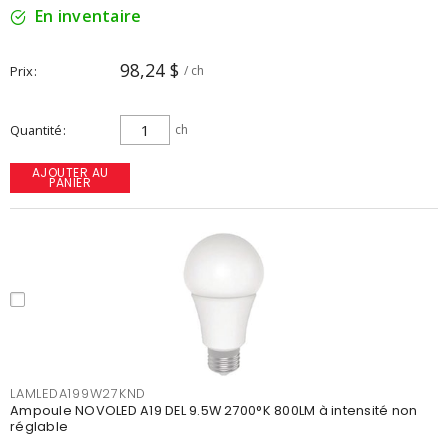
En inventaire
98,24 $
Prix
/ ch
Quantité
ch
AJOUTER AU
PANIER
LAMLEDA199W27KND
Ampoule NOVOLED A19 DEL 9.5W 2700°K 800LM à intensité non
réglable