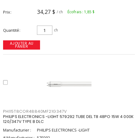
34,27 $
Prix
/ ch
Écofrais : 1,85 $
Quantité
ch
AJOUTER AU
PANIER
PHI15T8COR48840MF21G347V
PHILIPS ELECTRONICS -LIGHT 579292 TUBE DEL T8 48PO 15W 4 000K
120/347V TYPE B DLC
Manufacturier :
PHILIPS ELECTRONICS -LIGHT
# Manufacturier :
579292