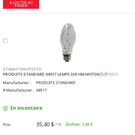
AJOUTER AU
PANIER
STAMH70WUPSSTD
PRODUITS STANDARD 68517 LAMPE DHI HM MH70W/U/PSSTD
Manufacturier :
PRODUITS STANDARD
# Manufacturier :
68517
En inventaire
35,40 $
Prix
/ ch
Écofrais : 1,85 $