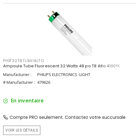
PHIF32T8TL941ALTO
Ampoule Tube Fluorescent 32 Watts 48 po T8 Alto 4100°K
Manufacturier :
PHILIPS ELECTRONICS -LIGHT
# Manufacturier :
479626
En inventaire
Compte PRO seulement. Contactez votre succursale
VOIR LES DÉTAILS