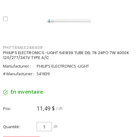
PHI7T8MAS24840IF
PHILIPS ELECTRONICS -LIGHT 541839 TUBE DEL T8 24PO 7W 4000K
120/277/347V TYPE A/C
Manufacturier :
PHILIPS ELECTRONICS -LIGHT
# Manufacturier :
541839
En inventaire
11,49 $
Prix
/ ch
Quantité
ch