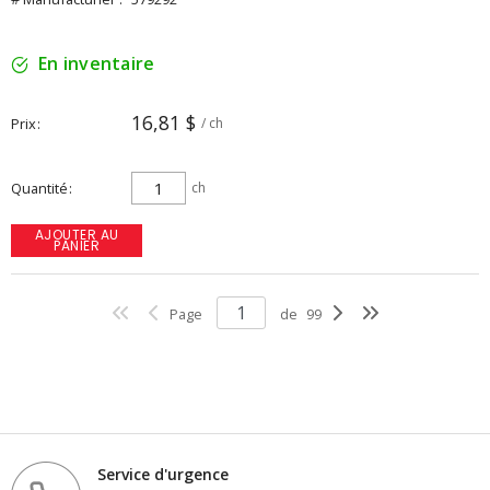
En inventaire
16,81 $
Prix
/ ch
Quantité
ch
AJOUTER AU
PANIER
Page
de
99
Service d'urgence