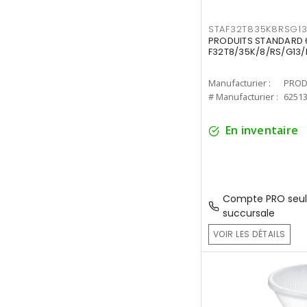
STAF32T835K8RSG1
PRODUITS STANDARD 6
F32T8/35K/8/RS/G13/
Manufacturier :
PROD
# Manufacturier :
6251
En inventaire
Compte PRO seul
succursale
VOIR LES DÉTAILS