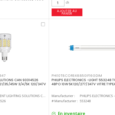
ch
AJOUTER AU
PANIER
347
PHI10T8CORE48850IF16GDIM
LUTIONS CAN 93314526
PHILIPS ELECTRONICS -LIGHT 553248 T
7 21/35/45W 3/4/5K 120/347V
48PO 10W 5K120/277/347V VITRE TYPE
CURRENT LIGHTING SOLUTIONS CAN
Manufacturier :
PHILIPS ELECTRONICS 
4526
# Manufacturier :
553248
En inventaire