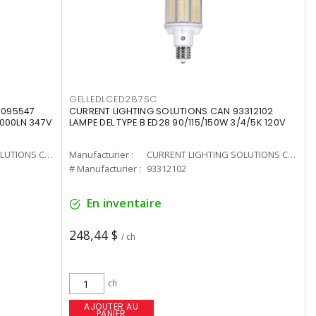
GELLEDLCED287SC
3095547
CURRENT LIGHTING SOLUTIONS CAN 93312102
0000LN 347V
LAMPE DEL TYPE B ED28 90/115/150W 3/4/5K 120V
CURRENT LIGHTING SOLUTIONS CAN
Manufacturier :
CURRENT LIGHTING SOLUTIONS CAN
# Manufacturier :
93312102
En inventaire
248,44 $
/ ch
ch
AJOUTER AU
PANIER