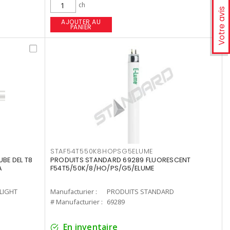
ch
Votre avis
AJOUTER AU
PANIER
STAF54T550K8HOPSG5ELUME
UBE DEL T8
PRODUITS STANDARD 69289 FLUORESCENT
A
F54T5/50K/8/HO/PS/G5/ELUME
-LIGHT
Manufacturier :
PRODUITS STANDARD
# Manufacturier :
69289
En inventaire