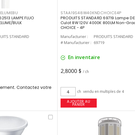
3ELUMEBU
STAA19S48W40KNDCHOICE4P
2513 LAMPE FLUO
PRODUITS STANDARD 69719 Lampe DEL
ELUME/BULK
Culot 8W 120V 4000K 800LM Non-Gra
CHOICE - 4P
UITS STANDARD
Manufacturier :
PRODUITS STANDARD
3
# Manufacturier :
69719
En inventaire
2,8000 $
/ ch
ement. Contactez votre
ch
vendu en multiples de 4
AJOUTER AU
PANIER