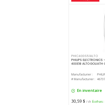
PHIC400S51ALTO
PHILIPS ELECTRONICS 
400E18 ALTOGOLIATH C
Manufacturier :
PHILI
# Manufacturier :
4673
En inventaire
30,59 $
/ ch
Écofrais :