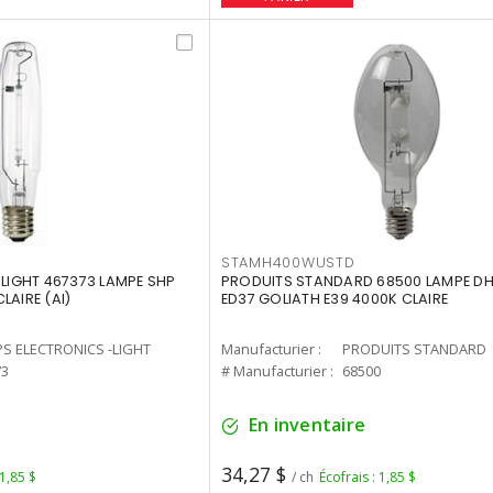
STAMH400WUSTD
-LIGHT 467373 LAMPE SHP
PRODUITS STANDARD 68500 LAMPE DH
LAIRE (AI)
ED37 GOLIATH E39 4000K CLAIRE
PS ELECTRONICS -LIGHT
Manufacturier :
PRODUITS STANDARD
73
# Manufacturier :
68500
En inventaire
34,27 $
 1,85 $
/ ch
Écofrais : 1,85 $