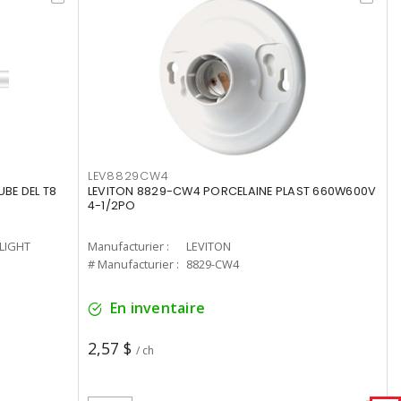
LEV8829CW4
UBE DEL T8
LEVITON 8829-CW4 PORCELAINE PLAST 660W600V
4-1/2PO
-LIGHT
Manufacturier :
LEVITON
# Manufacturier :
8829-CW4
En inventaire
2,57 $
/ ch