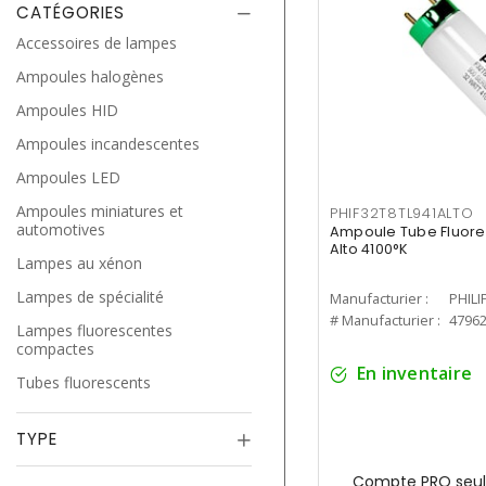
CATÉGORIES
Accessoires de lampes
Ampoules halogènes
Ampoules HID
Ampoules incandescentes
Ampoules LED
Ampoules miniatures et
PHIF32T8TL941ALTO
automotives
Ampoule Tube Fluores
Alto 4100°K
Lampes au xénon
Lampes de spécialité
Manufacturier :
PHILI
# Manufacturier :
4796
Lampes fluorescentes
compactes
En inventaire
Tubes fluorescents
TYPE
Compte PRO seul