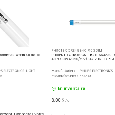
PHI10T8CORE48840IF16GDIM
cent 32 Watts 48 po T8
PHILIPS ELECTRONICS -LIGHT 553230 T
48PO 10W 4K120/277/347 VITRE TYPE A
PS ELECTRONICS -LIGHT
Manufacturier :
PHILIPS ELECTRONICS 
26
# Manufacturier :
553230
En inventaire
8,00 $
/ ch
ement. Contactez votre