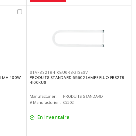
STAFB32T841K8U6RSG13ESV
I MH 400W
PRODUITS STANDARD 65502 LAMPE FLUO FB32T8
4100KU6
Manufacturier :
PRODUITS STANDARD
# Manufacturier :
65502
En inventaire