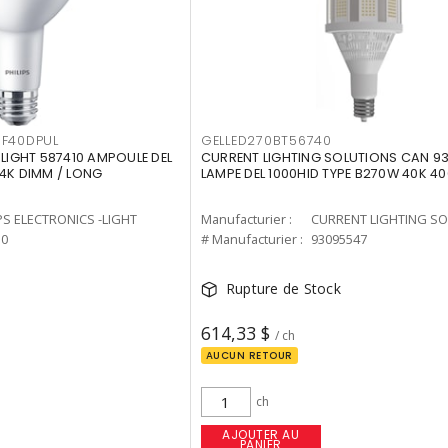
F40DPUL
GELLED270BT56740
-LIGHT 587410 AMPOULE DEL
CURRENT LIGHTING SOLUTIONS CAN 9
 4K DIMM / LONG
LAMPE DEL 1000HID TYPE B270W 40K 4
PS ELECTRONICS -LIGHT
Manufacturier :
10
# Manufacturier :
93095547
Rupture de Stock
614,33 $
/ ch
AUCUN RETOUR
ch
AJOUTER AU
PANIER