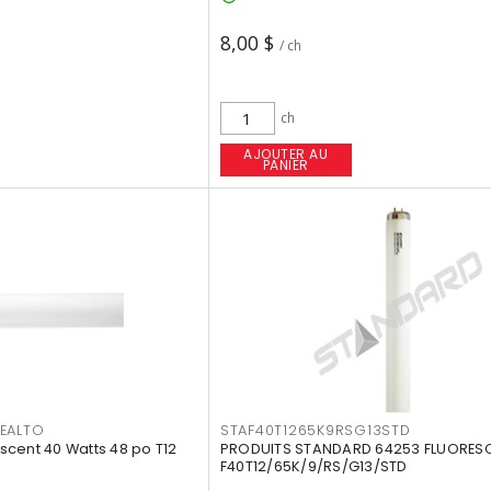
8,00 $
/ ch
ch
AJOUTER AU
PANIER
EALTO
STAF40T1265K9RSG13STD
cent 40 Watts 48 po T12
PRODUITS STANDARD 64253 FLUORES
F40T12/65K/9/RS/G13/STD