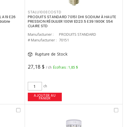
STALU100ECOSTD
 A19 E26
PRODUITS STANDARD 70151 DHI SODIUM À HAUTE
dable
PRESSION RÉGULIER 100W ED23.5 E39 1900K S54
CLAIRE STD
Manufacturier :
PRODUITS STANDARD
# Manufacturier :
70151
Rupture de Stock
27,18 $
/ ch
Écofrais : 1,85 $
ch
AJOUTER AU
PANIER