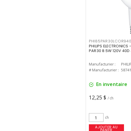
PHI85PAR30LCOR940
PHILIPS ELECTRONICS 
PAR30 8.5W 120V 40D
Manufacturier :
PHILI
# Manufacturier :
5874
En inventaire
12,25 $
/ ch
ch
AJOUTER AU
PANIER