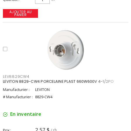
AJOUTER AU
PANIER
LEV8829CW4
LEVITON 8829-CW4 PORCELAINE PLAST 660W600V 4-1/2PO
Manufacturier :
LEVITON
# Manufacturier :
8829-CW4
En inventaire
2,57 $
Prix
/ ch