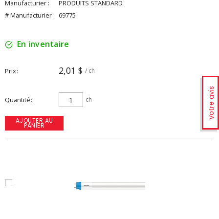
Manufacturier :
PRODUITS STANDARD
# Manufacturier :
69775
En inventaire
2,01 $
Prix
/ ch
Votre avis
Quantité
ch
AJOUTER AU
PANIER