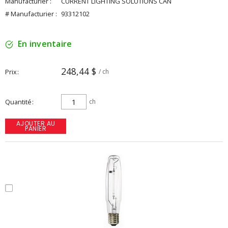
Manufacturier :
CURRENT LIGHTING SOLUTIONS CAN
# Manufacturier :
93312102
En inventaire
248,44 $
Prix
/ ch
Quantité
ch
AJOUTER AU
PANIER