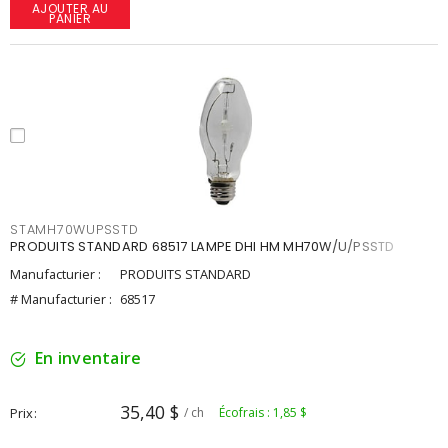
AJOUTER AU
PANIER
STAMH70WUPSSTD
PRODUITS STANDARD 68517 LAMPE DHI HM MH70W/U/PSSTD
Manufacturier :
PRODUITS STANDARD
# Manufacturier :
68517
En inventaire
35,40 $
Prix
/ ch
Écofrais : 1,85 $