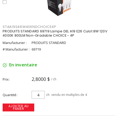
STAA19S48W40KNDCHOICE4P
PRODUITS STANDARD 69719 Lampe DEL A19 E26 Culot 8W 120V
4000K 800LM Non-Gradable CHOICE - 4P
Manufacturier :
PRODUITS STANDARD
# Manufacturier :
69719
En inventaire
2,8000 $
Prix
/ ch
Quantité
ch
vendu en multiples de 4
AJOUTER AU
PANIER