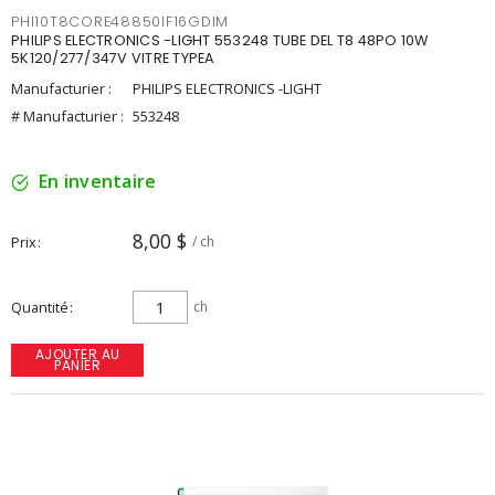
PHI10T8CORE48850IF16GDIM
PHILIPS ELECTRONICS -LIGHT 553248 TUBE DEL T8 48PO 10W
5K120/277/347V VITRE TYPEA
Manufacturier :
PHILIPS ELECTRONICS -LIGHT
# Manufacturier :
553248
En inventaire
8,00 $
Prix
/ ch
Quantité
ch
AJOUTER AU
PANIER