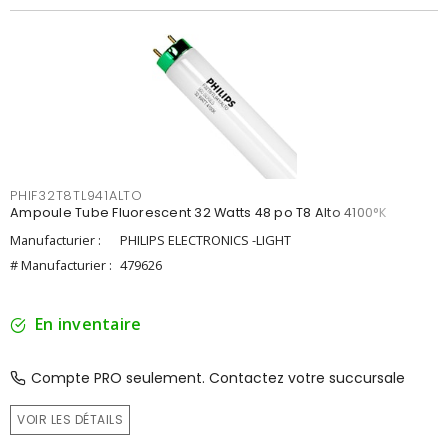
PHIF32T8TL941ALTO
Ampoule Tube Fluorescent 32 Watts 48 po T8 Alto 4100°K
Manufacturier :
PHILIPS ELECTRONICS -LIGHT
# Manufacturier :
479626
En inventaire
Compte PRO seulement. Contactez votre succursale
VOIR LES DÉTAILS