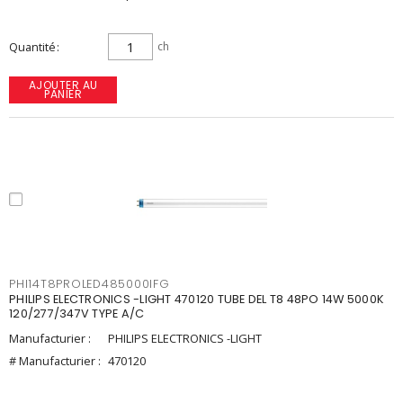
Quantité
ch
AJOUTER AU
PANIER
PHI14T8PROLED485000IFG
PHILIPS ELECTRONICS -LIGHT 470120 TUBE DEL T8 48PO 14W 5000K
120/277/347V TYPE A/C
Manufacturier :
PHILIPS ELECTRONICS -LIGHT
# Manufacturier :
470120