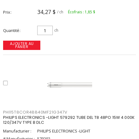
34,27 $
Prix
/ ch
Écofrais : 1,85 $
Quantité
ch
AJOUTER AU
PANIER
PHI15T8COR48840MF21G347V
PHILIPS ELECTRONICS -LIGHT 579292 TUBE DEL T8 48PO 15W 4 000K
120/347V TYPE B DLC
Manufacturier :
PHILIPS ELECTRONICS -LIGHT
# Manufacturier :
579292