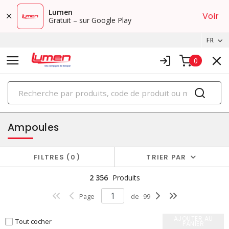
Lumen
Voir
Gratuit – sur Google Play
FR
0
PRODUITS
éclairage
Ampoules
FILTRES
0
TRIER PAR
2 356
Produits
Page
de
99
AJOUTER AU
Tout cocher
PANIER