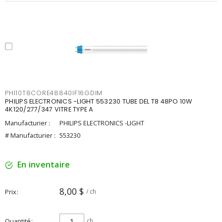
PHI10T8CORE48840IF16GDIM
PHILIPS ELECTRONICS -LIGHT 553230 TUBE DEL T8 48PO 10W
4K120/277/347 VITRE TYPE A
Manufacturier :
PHILIPS ELECTRONICS -LIGHT
# Manufacturier :
553230
En inventaire
8,00 $
Prix
/ ch
Quantité
ch