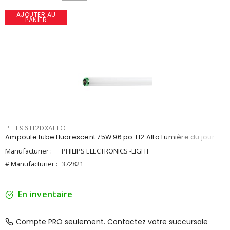
AJOUTER AU
PANIER
PHIF96T12DXALTO
Ampoule tube fluorescent 75W 96 po T12 Alto Lumière du jour
Manufacturier :
PHILIPS ELECTRONICS -LIGHT
# Manufacturier :
372821
En inventaire
Compte PRO seulement. Contactez votre succursale