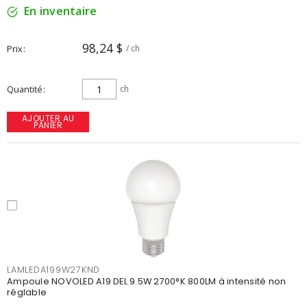
En inventaire
98,24 $
Prix
/ ch
Quantité
ch
AJOUTER AU
PANIER
LAMLEDA199W27KND
Ampoule NOVOLED A19 DEL 9.5W 2700°K 800LM à intensité non
réglable