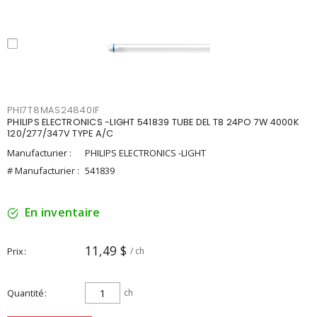
PHI7T8MAS24840IF
PHILIPS ELECTRONICS -LIGHT 541839 TUBE DEL T8 24PO 7W 4000K
120/277/347V TYPE A/C
Manufacturier :
PHILIPS ELECTRONICS -LIGHT
# Manufacturier :
541839
En inventaire
11,49 $
Prix
/ ch
Quantité
ch