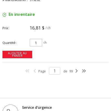
En inventaire
16,81 $
Prix
/ ch
Quantité
ch
AJOUTER AU
PANIER
Page
de
99
Service d'urgence