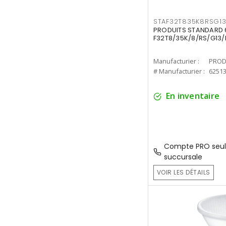
STAF32T835K8RSG1
PRODUITS STANDARD 6
F32T8/35K/8/RS/G13/
Manufacturier :
PROD
# Manufacturier :
6251
En inventaire
Compte PRO seul
succursale
VOIR LES DÉTAILS