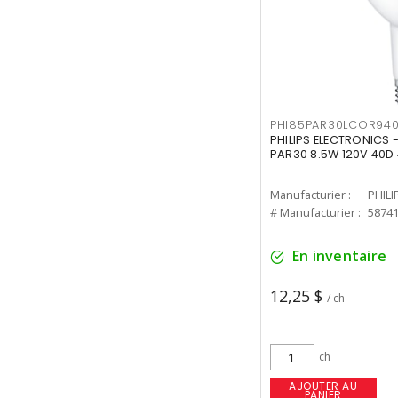
PHI85PAR30LCOR940
PHILIPS ELECTRONICS 
PAR30 8.5W 120V 40D
Manufacturier :
PHILI
# Manufacturier :
5874
En inventaire
12,25 $
/ ch
ch
AJOUTER AU
PANIER