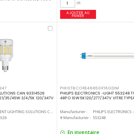
ch
AJOUTER AU
PANIER
347
PHI10T8CORE48850IF16GDIM
LUTIONS CAN 93314526
PHILIPS ELECTRONICS -LIGHT 553248 T
7 21/35/45W 3/4/5K 120/347V
48PO 10W 5K120/277/347V VITRE TYPE
CURRENT LIGHTING SOLUTIONS CAN
Manufacturier :
PHILIPS ELECTRONICS 
4526
# Manufacturier :
553248
En inventaire