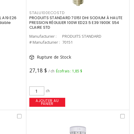
STALU100ECOSTD
 A19 E26
PRODUITS STANDARD 70151 DHI SODIUM À HAUTE
dable
PRESSION RÉGULIER 100W ED23.5 E39 1900K S54
CLAIRE STD
Manufacturier :
PRODUITS STANDARD
# Manufacturier :
70151
Rupture de Stock
27,18 $
/ ch
Écofrais : 1,85 $
ch
AJOUTER AU
PANIER