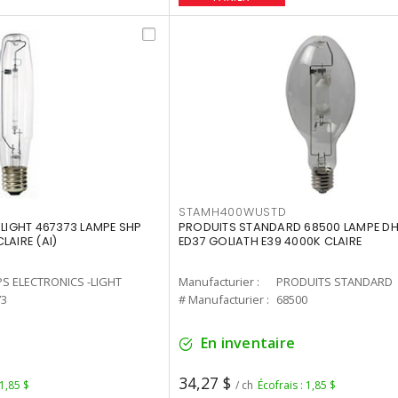
STAMH400WUSTD
-LIGHT 467373 LAMPE SHP
PRODUITS STANDARD 68500 LAMPE DH
LAIRE (AI)
ED37 GOLIATH E39 4000K CLAIRE
PS ELECTRONICS -LIGHT
Manufacturier :
PRODUITS STANDARD
73
# Manufacturier :
68500
En inventaire
34,27 $
 1,85 $
/ ch
Écofrais : 1,85 $