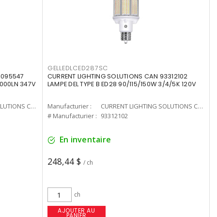
GELLEDLCED287SC
3095547
CURRENT LIGHTING SOLUTIONS CAN 93312102
0000LN 347V
LAMPE DEL TYPE B ED28 90/115/150W 3/4/5K 120V
CURRENT LIGHTING SOLUTIONS CAN
Manufacturier :
CURRENT LIGHTING SOLUTIONS CAN
# Manufacturier :
93312102
En inventaire
248,44 $
/ ch
ch
AJOUTER AU
PANIER