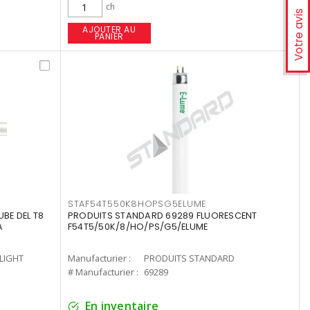
ch
Votre avis
AJOUTER AU
PANIER
STAF54T550K8HOPSG5ELUME
UBE DEL T8
PRODUITS STANDARD 69289 FLUORESCENT
A
F54T5/50K/8/HO/PS/G5/ELUME
-LIGHT
Manufacturier :
PRODUITS STANDARD
# Manufacturier :
69289
En inventaire