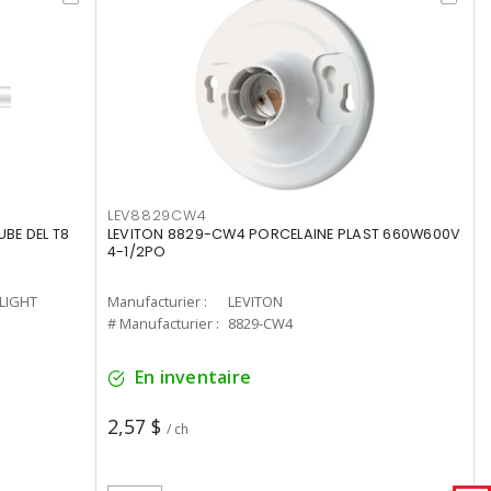
LEV8829CW4
UBE DEL T8
LEVITON 8829-CW4 PORCELAINE PLAST 660W600V
4-1/2PO
-LIGHT
Manufacturier :
LEVITON
# Manufacturier :
8829-CW4
En inventaire
2,57 $
/ ch