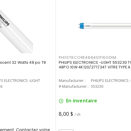
PHI10T8CORE48840IF16GDIM
cent 32 Watts 48 po T8
PHILIPS ELECTRONICS -LIGHT 553230 T
48PO 10W 4K120/277/347 VITRE TYPE A
PS ELECTRONICS -LIGHT
Manufacturier :
PHILIPS ELECTRONICS 
26
# Manufacturier :
553230
En inventaire
8,00 $
/ ch
ement. Contactez votre