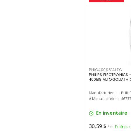
PHIC400S51ALTO
PHILIPS ELECTRONICS 
400E18 ALTOGOLIATH C
Manufacturier :
PHILI
# Manufacturier :
4673
En inventaire
30,59 $
/ ch
Écofrais :