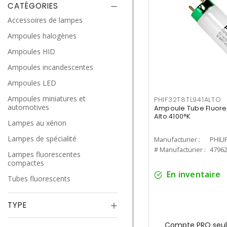
CATÉGORIES
Accessoires de lampes
Ampoules halogènes
Ampoules HID
Ampoules incandescentes
Ampoules LED
Ampoules miniatures et
PHIF32T8TL941ALTO
automotives
Ampoule Tube Fluores
Alto 4100°K
Lampes au xénon
Lampes de spécialité
Manufacturier :
PHILI
# Manufacturier :
4796
Lampes fluorescentes
compactes
En inventaire
Tubes fluorescents
TYPE
Compte PRO seul