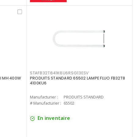
STAFB32T841K8U6RSG13ESV
I MH 400W
PRODUITS STANDARD 65502 LAMPE FLUO FB32T8
4100KU6
Manufacturier :
PRODUITS STANDARD
# Manufacturier :
65502
En inventaire