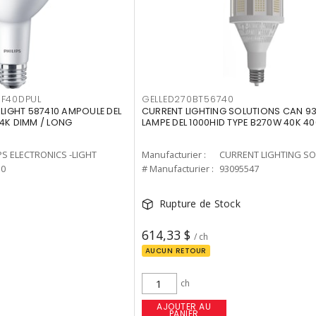
F40DPUL
GELLED270BT56740
-LIGHT 587410 AMPOULE DEL
CURRENT LIGHTING SOLUTIONS CAN 9
 4K DIMM / LONG
LAMPE DEL 1000HID TYPE B270W 40K 4
PS ELECTRONICS -LIGHT
Manufacturier :
10
# Manufacturier :
93095547
Rupture de Stock
614,33 $
/ ch
AUCUN RETOUR
ch
AJOUTER AU
PANIER