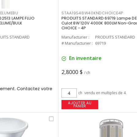
3ELUMEBU
STAA19S48W40KNDCHOICE4P
2513 LAMPE FLUO
PRODUITS STANDARD 69719 Lampe DEL
ELUME/BULK
Culot 8W 120V 4000K 800LM Non-Gra
CHOICE - 4P
UITS STANDARD
Manufacturier :
PRODUITS STANDARD
3
# Manufacturier :
69719
En inventaire
2,8000 $
/ ch
ement. Contactez votre
ch
vendu en multiples de 4
AJOUTER AU
PANIER