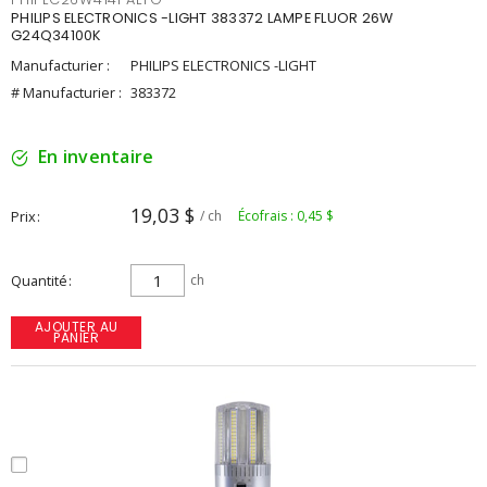
PHILIPS ELECTRONICS -LIGHT 383372 LAMPE FLUOR 26W
G24Q34100K
Manufacturier :
PHILIPS ELECTRONICS -LIGHT
# Manufacturier :
383372
En inventaire
19,03 $
Prix
/ ch
Écofrais : 0,45 $
Quantité
ch
AJOUTER AU
PANIER