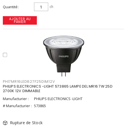
Quantité
ch
AJOUTER AU
PANIER
PHI7MR16LED827F25DIM12V
PHILIPS ELECTRONICS -LIGHT 573865 LAMPE DEL MR16 7W 25D
2700K 12V DIMMABLE
Manufacturier :
PHILIPS ELECTRONICS -LIGHT
# Manufacturier :
573865
Rupture de Stock