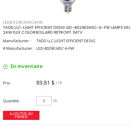
LED8029E345CAFW
TADD LLC-LIGHT EFFICIENT DESIG LED-8029E345C-A-FW LAMPE DEL
24W FLEX COLORBOLLARD RETROFIT 347V
Manufacturier :
TADD LLC-LIGHT EFFICIENT DESIG
# Manufacturier :
LED-8029E345C-A-FW
En inventaire
89,81 $
Prix
/ ch
Quantité
ch
AJOUTER AU
PANIER