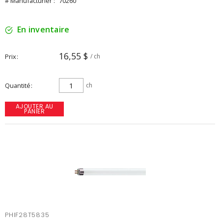
# Manufacturier :
70260
En inventaire
16,55 $
Prix
/ ch
Quantité
ch
AJOUTER AU
PANIER
PHIF28T5835