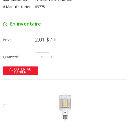
# Manufacturier :
69775
En inventaire
2,01 $
Prix
/ ch
Quantité
ch
AJOUTER AU
PANIER