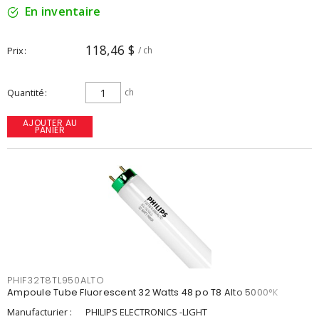
En inventaire
118,46 $
Prix
/ ch
Quantité
ch
AJOUTER AU
PANIER
PHIF32T8TL950ALTO
Ampoule Tube Fluorescent 32 Watts 48 po T8 Alto 5000°K
Manufacturier :
PHILIPS ELECTRONICS -LIGHT