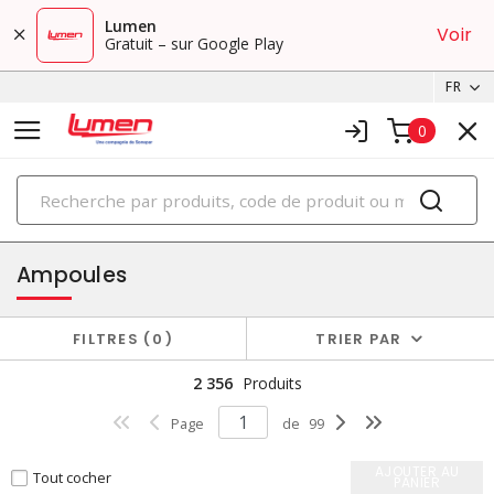
Lumen
Voir
Gratuit – sur Google Play
FR
0
PRODUITS
éclairage
Ampoules
FILTRES
0
TRIER PAR
2 356
Produits
Page
de
99
AJOUTER AU
Tout cocher
PANIER