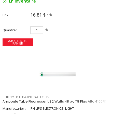
En inventaire
16,81 $
Prix
/ ch
Quantité
ch
AJOUTER AU
PANIER
PHIF32T8TL841PLUSALTOHV
Ampoule Tube Fluorescent 32 Watts 48 po T8 Plus Alto 4100°K
Manufacturier :
PHILIPS ELECTRONICS -LIGHT