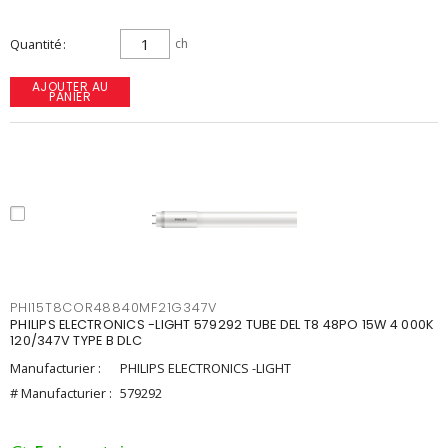
Quantité
ch
AJOUTER AU
PANIER
PHI15T8COR48840MF21G347V
PHILIPS ELECTRONICS -LIGHT 579292 TUBE DEL T8 48PO 15W 4 000K
120/347V TYPE B DLC
Manufacturier :
PHILIPS ELECTRONICS -LIGHT
# Manufacturier :
579292