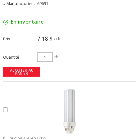
# Manufacturier :
69691
En inventaire
7,18 $
Prix
/ ch
Quantité
ch
AJOUTER AU
PANIER
PHIPLC26W414PALTO