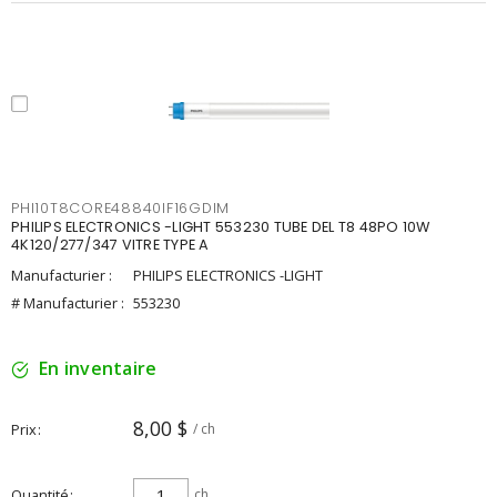
PHI10T8CORE48840IF16GDIM
PHILIPS ELECTRONICS -LIGHT 553230 TUBE DEL T8 48PO 10W
4K120/277/347 VITRE TYPE A
Manufacturier :
PHILIPS ELECTRONICS -LIGHT
# Manufacturier :
553230
En inventaire
8,00 $
Prix
/ ch
Quantité
ch