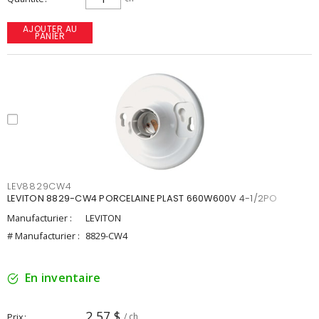
AJOUTER AU
PANIER
LEV8829CW4
LEVITON 8829-CW4 PORCELAINE PLAST 660W600V 4-1/2PO
Manufacturier :
LEVITON
# Manufacturier :
8829-CW4
En inventaire
2,57 $
Prix
/ ch