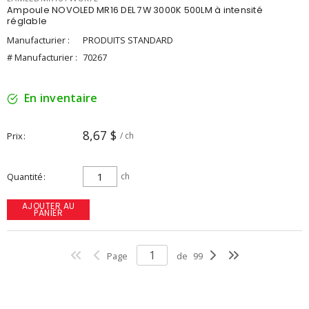
Ampoule NOVOLED MR16 DEL 7W 3000K 500LM à intensité
réglable
Manufacturier :
PRODUITS STANDARD
# Manufacturier :
70267
En inventaire
8,67 $
Prix
/ ch
Quantité
ch
AJOUTER AU
PANIER
Page
de
99