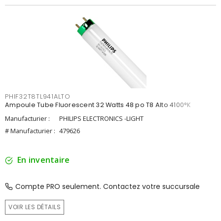
PHIF32T8TL941ALTO
Ampoule Tube Fluorescent 32 Watts 48 po T8 Alto 4100°K
Manufacturier :
PHILIPS ELECTRONICS -LIGHT
# Manufacturier :
479626
En inventaire
Compte PRO seulement. Contactez votre succursale
VOIR LES DÉTAILS