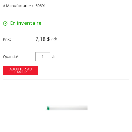
# Manufacturier :
69691
En inventaire
7,18 $
Prix
/ ch
Quantité
ch
AJOUTER AU
PANIER