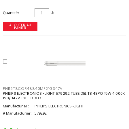
Quantité
ch
AJOUTER AU
PANIER
PHI15T8COR48840MF21G347V
PHILIPS ELECTRONICS -LIGHT 579292 TUBE DEL T8 48PO 15W 4 000K
120/347V TYPE B DLC
Manufacturier :
PHILIPS ELECTRONICS -LIGHT
# Manufacturier :
579292