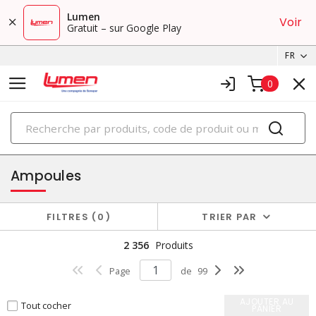
Lumen
Voir
Gratuit – sur Google Play
FR
0
PRODUITS
éclairage
Ampoules
FILTRES
0
TRIER PAR
2 356
Produits
Page
de
99
AJOUTER AU
Tout cocher
PANIER