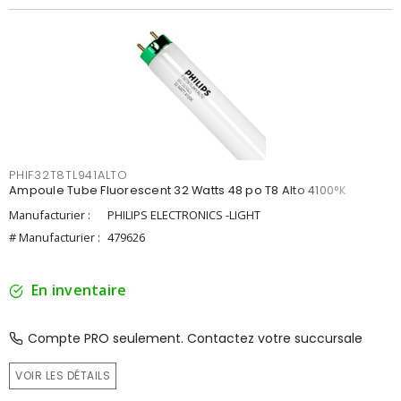
PHIF32T8TL941ALTO
Ampoule Tube Fluorescent 32 Watts 48 po T8 Alto 4100°K
Manufacturier :
PHILIPS ELECTRONICS -LIGHT
# Manufacturier :
479626
En inventaire
Compte PRO seulement. Contactez votre succursale
VOIR LES DÉTAILS