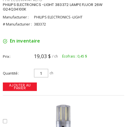
PHILIPS ELECTRONICS -LIGHT 383372 LAMPE FLUOR 26W
G24Q34100K
Manufacturier :
PHILIPS ELECTRONICS -LIGHT
# Manufacturier :
383372
En inventaire
19,03 $
Prix
/ ch
Écofrais : 0,45 $
Quantité
ch
AJOUTER AU
PANIER