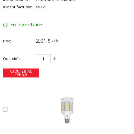
# Manufacturier :
69775
En inventaire
2,01 $
Prix
/ ch
Quantité
ch
AJOUTER AU
PANIER