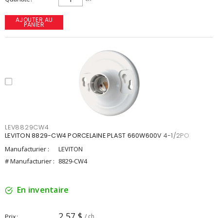
AJOUTER AU
PANIER
LEV8829CW4
LEVITON 8829-CW4 PORCELAINE PLAST 660W600V 4-1/2PO
Manufacturier :
LEVITON
# Manufacturier :
8829-CW4
En inventaire
2,57 $
Prix
/ ch