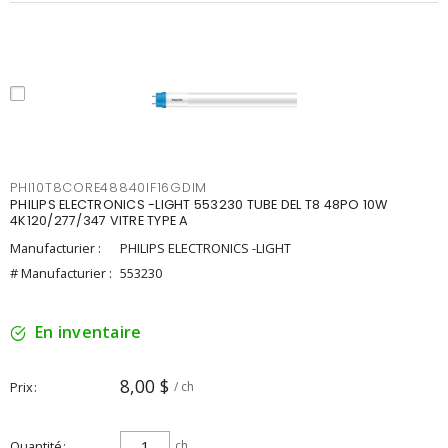
PHI10T8CORE48840IF16GDIM
PHILIPS ELECTRONICS -LIGHT 553230 TUBE DEL T8 48PO 10W
4K120/277/347 VITRE TYPE A
Manufacturier :
PHILIPS ELECTRONICS -LIGHT
# Manufacturier :
553230
En inventaire
8,00 $
Prix
/ ch
Quantité
ch