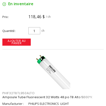
En inventaire
118,46 $
Prix
/ ch
Quantité
ch
AJOUTER AU
PANIER
PHIF32T8TL950ALTO
Ampoule Tube Fluorescent 32 Watts 48 po T8 Alto 5000°K
Manufacturier :
PHILIPS ELECTRONICS -LIGHT