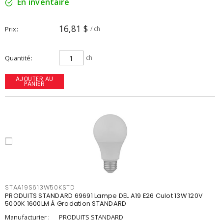
En inventaire
16,81 $
Prix
/ ch
Quantité
ch
AJOUTER AU
PANIER
STAA19S613W50KSTD
PRODUITS STANDARD 69691 Lampe DEL A19 E26 Culot 13W 120V
5000K 1600LM À Gradation STANDARD
Manufacturier :
PRODUITS STANDARD