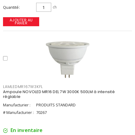
Quantité
ch
AJOUTER AU
PANIER
LAMLEDMR167W3KFL
Ampoule NOVOLED MR16 DEL 7W 3000K 500LM à intensité
réglable
Manufacturier :
PRODUITS STANDARD
# Manufacturier :
70267
En inventaire