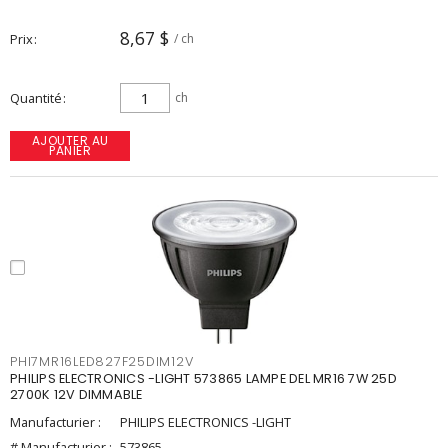
8,67 $
Prix
/ ch
Quantité
ch
AJOUTER AU
PANIER
PHI7MR16LED827F25DIM12V
PHILIPS ELECTRONICS -LIGHT 573865 LAMPE DEL MR16 7W 25D
2700K 12V DIMMABLE
Manufacturier :
PHILIPS ELECTRONICS -LIGHT
# Manufacturier :
573865