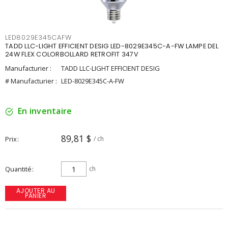
LED8029E345CAFW
TADD LLC-LIGHT EFFICIENT DESIG LED-8029E345C-A-FW LAMPE DEL
24W FLEX COLORBOLLARD RETROFIT 347V
Manufacturier :
TADD LLC-LIGHT EFFICIENT DESIG
# Manufacturier :
LED-8029E345C-A-FW
En inventaire
89,81 $
Prix
/ ch
Quantité
ch
AJOUTER AU
PANIER